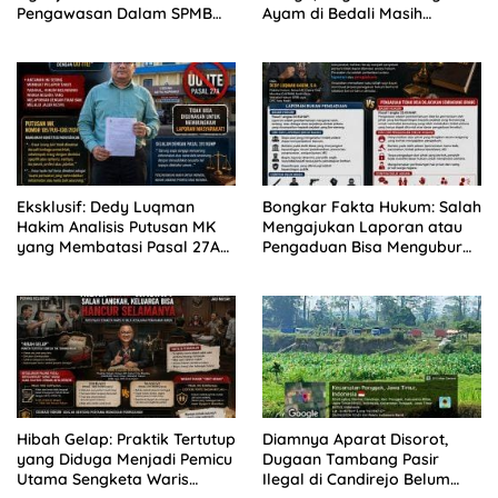
Pengawasan Dalam SPMB
Ayam di Bedali Masih
2026 SMPN
Menunggu Tindakan
Eksklusif: Dedy Luqman
Bongkar Fakta Hukum: Salah
Hakim Analisis Putusan MK
Mengajukan Laporan atau
yang Membatasi Pasal 27A
Pengaduan Bisa Mengubur
UU ITE dan Memperkuat Hak
Hak Korban Mencari
Masyarakat Melapor
Keadilan
Hibah Gelap: Praktik Tertutup
Diamnya Aparat Disorot,
yang Diduga Menjadi Pemicu
Dugaan Tambang Pasir
Utama Sengketa Waris
Ilegal di Candirejo Belum