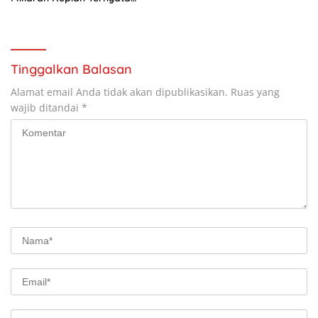
Bisa Mati Seketika di
Pengadilan Dedy Luqman
Hakim Ungkap Fakta Hukum
yang Jarang Diketahui
Masyarakat
Tinggalkan Balasan
Alamat email Anda tidak akan dipublikasikan.
Ruas yang
wajib ditandai
*