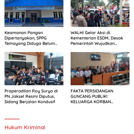
Keamanan Pangan
WALHI Gelar Aksi di
Dipertanyakan, SPPG
Kementerian ESDM, Desak
Temayang Diduga Belum
Pemerintah Wujudkan
Mengantongi SLHS
Transisi Energi Berkeadilan
Praperadilan Roy Suryo di
FAKTA PERSIDANGAN
PN Jaksel Resmi Diputus,
GUNCANG PUBLIK!
Sidang Berjalan Kondusif
KELUARGA KORBAN
MENUNTUT KEADILAN
SETELAH SIDANG TUNTUTAN
DITUNDA
Hukum Kriminal