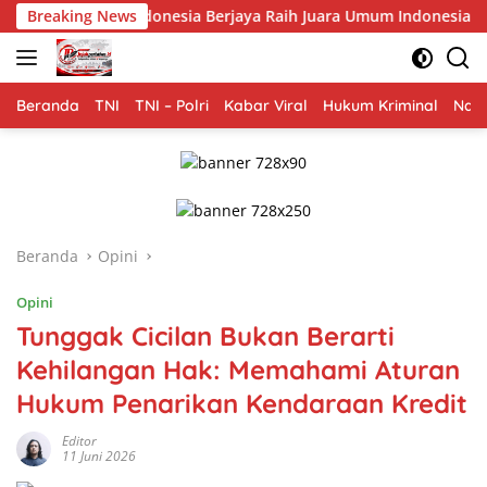
Langsung
onesia Berjaya Raih Juara Umum Indonesia Open 8th Asian Taek
Breaking News
ke
konten
Beranda
TNI
TNI – Polri
Kabar Viral
Hukum Kriminal
Nasi
Beranda
Opini
Opini
Tunggak Cicilan Bukan Berarti
Kehilangan Hak: Memahami Aturan
Hukum Penarikan Kendaraan Kredit
Editor
11 Juni 2026