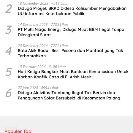
2
18 November 2023
7919 Lihat
Diduga Proyek BKKD Didesa Kalisumber Mengabaikan
UU Informasi Keterbukaan Publik
3
14 Desember 2023
7785 Lihat
PT Multi Niaga Energi, Diduga Muat BBM Ilegal Tanpa
Dilengkapi Surat
4
23 Desember 2024
7271 Lihat
Batu Akik Badar Besi: Pesona dan Manfaat yang Tak
Terbantahkan
5
15 Februari 2024
6106 Lihat
Hari Ketiga Bongkar Muat Bantuan Kemanusiaan Untuk
Korban Konflik Gaza di El Arish Mesir
6
27 Juni 2024
4994 Lihat
Diduga Aktivitas Tambang Ilegal Tak Berizin dan
Penggunaan Solar Bersubsidi di Kecamatan Palang
Populer Tag