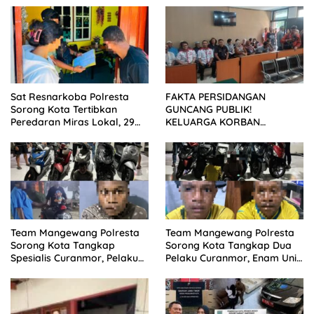
Sat Resnarkoba Polresta
FAKTA PERSIDANGAN
Sorong Kota Tertibkan
GUNCANG PUBLIK!
Peredaran Miras Lokal, 29
KELUARGA KORBAN
Liter Cap Tikus Diamankan
MENUNTUT KEADILAN
SETELAH SIDANG TUNTUTAN
DITUNDA
Team Mangewang Polresta
Team Mangewang Polresta
Sorong Kota Tangkap
Sorong Kota Tangkap Dua
Spesialis Curanmor, Pelaku
Pelaku Curanmor, Enam Unit
Akui Curi 29 Sepeda Motor
Sepeda Motor Diamankan