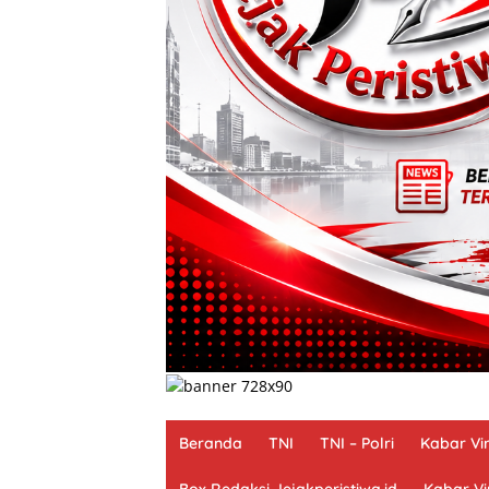
Beranda
TNI
TNI – Polri
Kabar Vir
Box Redaksi Jejakperistiwa.id
Kabar Vi