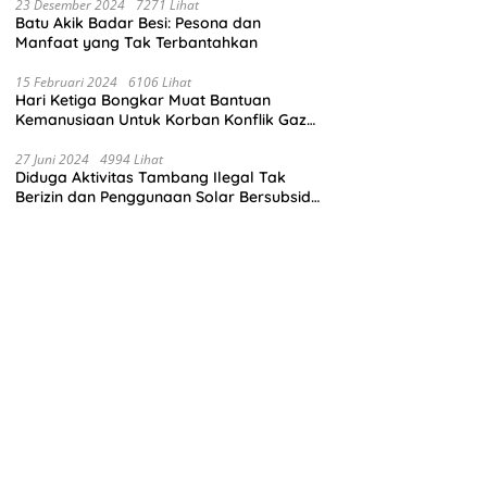
23 Desember 2024
7271 Lihat
Batu Akik Badar Besi: Pesona dan
Manfaat yang Tak Terbantahkan
15 Februari 2024
6106 Lihat
Hari Ketiga Bongkar Muat Bantuan
Kemanusiaan Untuk Korban Konflik Gaza
di El Arish Mesir
27 Juni 2024
4994 Lihat
Diduga Aktivitas Tambang Ilegal Tak
Berizin dan Penggunaan Solar Bersubsidi
di Kecamatan Palang