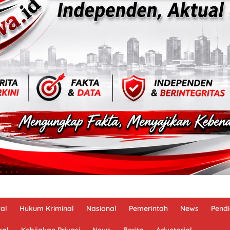
al
Hukum Kriminal
Nasional
Pemerintah
News
Pendi
ral
Kebijakan Privasi
News
Berita
Advetorial