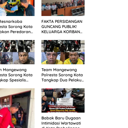
 Resnarkoba
FAKTA PERSIDANGAN
esta Sorong Kota
GUNCANG PUBLIK!
ibkan Peredaran
KELUARGA KORBAN
s Lokal, 29 Liter
MENUNTUT KEADILAN
 Tikus Diamankan
SETELAH SIDANG
TUNTUTAN DITUNDA
m Mangewang
Team Mangewang
esta Sorong Kota
Polresta Sorong Kota
kap Spesialis
Tangkap Dua Pelaku
nmor, Pelaku
Curanmor, Enam Unit
 Curi 29 Sepeda
Sepeda Motor
or
Diamankan
Babak Baru Dugaan
Intimidasi Wartawati