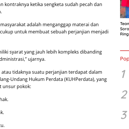
n kontraknya ketika sengketa sudah pecah dan
.
Tea
r masyarakat adalah menganggap materai dan
Soro
 cukup untuk membuat sebuah perjanjian menjadi
Ring
Penc
iki syarat yang jauh lebih kompleks dibanding
Pop
dministrasi,” ujarnya.
1
atau tidaknya suatu perjanjian terdapat dalam
ndang-Undang Hukum Perdata (KUHPerdata), yang
 unsur pokok:
2
hak.
3
k.
tu.