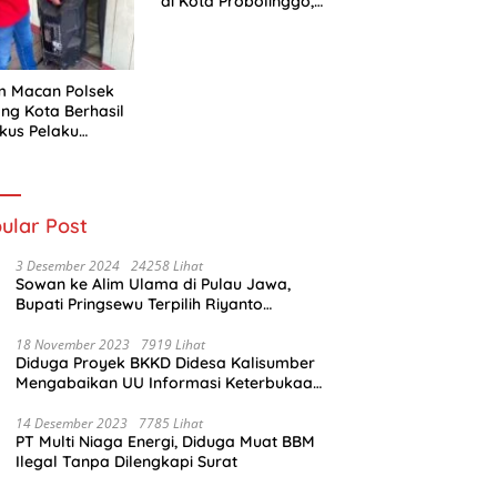
di Kota Probolinggo,
Resmi Berlanjut ke
Ranah Hukum
m Macan Polsek
ng Kota Berhasil
kus Pelaku
urian
ular Post
3 Desember 2024
24258 Lihat
Sowan ke Alim Ulama di Pulau Jawa,
Bupati Pringsewu Terpilih Riyanto
Pamungkas Dido’akan Jadi Pemimpin
Amanah
18 November 2023
7919 Lihat
Diduga Proyek BKKD Didesa Kalisumber
Mengabaikan UU Informasi Keterbukaan
Publik
14 Desember 2023
7785 Lihat
PT Multi Niaga Energi, Diduga Muat BBM
Ilegal Tanpa Dilengkapi Surat