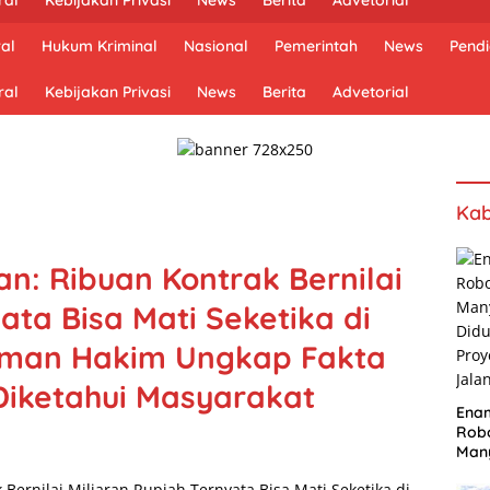
al
Hukum Kriminal
Nasional
Pemerintah
News
Pendi
ral
Kebijakan Privasi
News
Berita
Advetorial
Kab
n: Ribuan Kontrak Bernilai
ata Bisa Mati Seketika di
qman Hakim Ungkap Fakta
iketahui Masyarakat
Ena
Robo
Many
Did