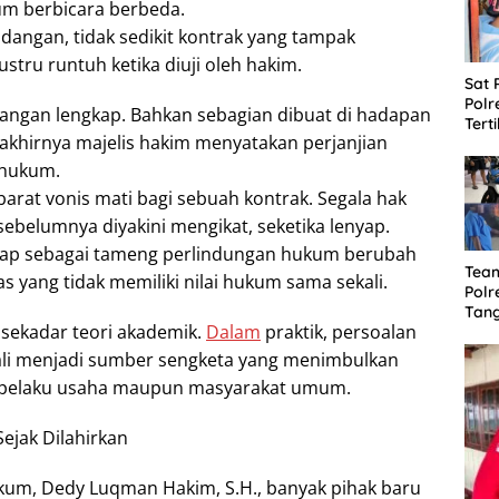
um berbicara berbeda.
dangan, tidak sedikit kontrak yang tampak
ustru runtuh ketika diuji oleh hakim.
Sat
Polr
tangan lengkap. Bahkan sebagian dibuat di hadapan
Tert
 akhirnya majelis hakim menyatakan perjanjian
Mira
Cap
 hukum.
ibarat vonis mati bagi sebuah kontrak. Segala hak
ebelumnya diyakini mengikat, seketika lenyap.
gap sebagai tameng perlindungan hukum berubah
Tea
as yang tidak memiliki nilai hukum sama sekali.
Polr
Tang
sekadar teori akademik.
Dalam
praktik, persoalan
Cura
Akui
ali menjadi sumber sengketa yang menimbulkan
Mot
i pelaku usaha maupun masyarakat umum.
Sejak Dilahirkan
kum, Dedy Luqman Hakim, S.H., banyak pihak baru