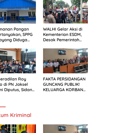
ek Pelebaran
n
manan Pangan
WALHI Gelar Aksi di
rtanyakan, SPPG
Kementerian ESDM,
ayang Diduga
Desak Pemerintah
um Mengantongi
Wujudkan Transisi
S
Energi Berkeadilan
eradilan Roy
FAKTA PERSIDANGAN
o di PN Jaksel
GUNCANG PUBLIK!
i Diputus, Sidang
KELUARGA KORBAN
alan Kondusif
MENUNTUT KEADILAN
SETELAH SIDANG
TUNTUTAN DITUNDA
um Kriminal