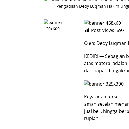
Post Views:
697
Oleh: Dedy Luqman H
KEDIRI — Sebagian b
atas materai adalah
dan dapat ditegakka
Keyakinan tersebut
aman setelah menand
jual beli, hingga ber
rupiah.