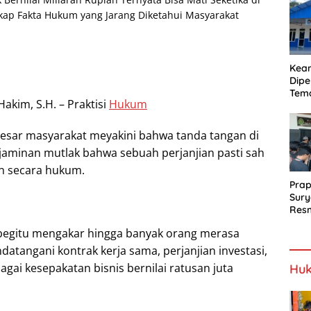
Proy
Jala
Kea
Dipe
Tem
akim, S.H. – Praktisi
Hukum
Bel
SLH
esar masyarakat meyakini bahwa tanda tangan di
 jaminan mutlak bahwa sebuah perjanjian pasti sah
n secara hukum.
Prap
Sury
Resm
Berj
 begitu mengakar hingga banyak orang merasa
atangani kontrak kerja sama, perjanjian investasi,
bagai kesepakatan bisnis bernilai ratusan juta
Huk