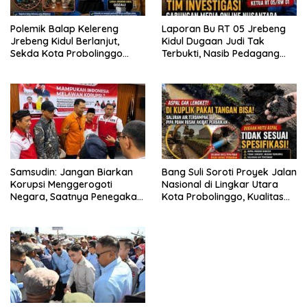
Polemik Balap Kelereng
Laporan Bu RT 05 Jrebeng
Jrebeng Kidul Berlanjut,
Kidul Dugaan Judi Tak
Sekda Kota Probolinggo
Terbukti, Nasib Pedagang
Terima Masukan dan Siap
Kopi di Balap Kelereng
Lakukan Evaluasi
Menangis
Samsudin: Jangan Biarkan
Bang Suli Soroti Proyek Jalan
Korupsi Menggerogoti
Nasional di Lingkar Utara
Negara, Saatnya Penegakan
Kota Probolinggo, Kualitas
Hukum Tanpa Kompromi
Aspal dan Volume Pekerjaan
Dipertanyakan