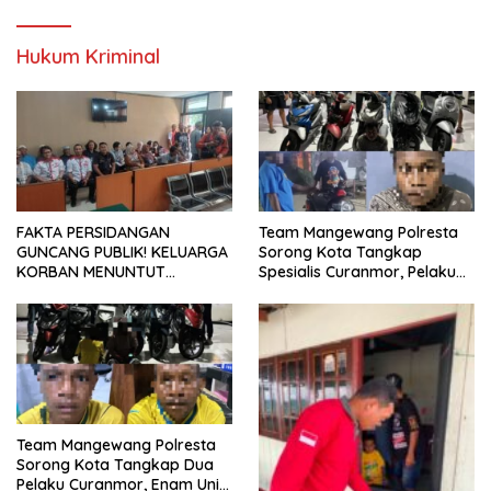
Indonesia
Hukum Kriminal
FAKTA PERSIDANGAN
Team Mangewang Polresta
GUNCANG PUBLIK! KELUARGA
Sorong Kota Tangkap
KORBAN MENUNTUT
Spesialis Curanmor, Pelaku
KEADILAN SETELAH SIDANG
Akui Curi 29 Sepeda Motor
TUNTUTAN DITUNDA
Team Mangewang Polresta
Sorong Kota Tangkap Dua
Pelaku Curanmor, Enam Unit