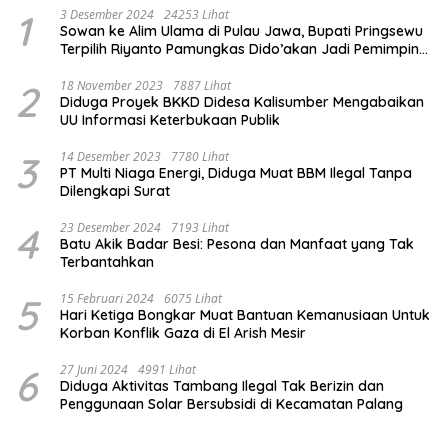
1
3 Desember 2024
24253 Lihat
Sowan ke Alim Ulama di Pulau Jawa, Bupati Pringsewu
Terpilih Riyanto Pamungkas Dido’akan Jadi Pemimpin
Amanah
2
18 November 2023
7887 Lihat
Diduga Proyek BKKD Didesa Kalisumber Mengabaikan
UU Informasi Keterbukaan Publik
3
14 Desember 2023
7780 Lihat
PT Multi Niaga Energi, Diduga Muat BBM Ilegal Tanpa
Dilengkapi Surat
4
23 Desember 2024
7193 Lihat
Batu Akik Badar Besi: Pesona dan Manfaat yang Tak
Terbantahkan
5
15 Februari 2024
6075 Lihat
Hari Ketiga Bongkar Muat Bantuan Kemanusiaan Untuk
Korban Konflik Gaza di El Arish Mesir
6
27 Juni 2024
4991 Lihat
Diduga Aktivitas Tambang Ilegal Tak Berizin dan
Penggunaan Solar Bersubsidi di Kecamatan Palang