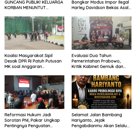
GUNCANG PUBLIK! KELUARGA
Bongkar Modus Impor Ilegal
KORBAN MENUNTUT
Harley Davidson Bekas Asal
KEADILAN SETELAH SIDANG
Tiongkok
TUNTUTAN DITUNDA
Koalisi Masyarakat Sipil
Evaluasi Dua Tahun
Desak DPR RI Patuh Putusan
Pemerintahan Prabowo,
MK soal Anggaran
Kritik Kabinet Gemuk dan
Pendidikan dan MBG
Tata Kelola Negara
Mengemuka
Reformasi Hukum Jadi
Selamat Jalan Bambang
Sorotan PNI, Pakar Ungkap
Hariyanto, Jejak
Pentingnya Penguatan
Pengabdianmu Akan Selalu
Sistem dan Budaya Hukum
Dikenang