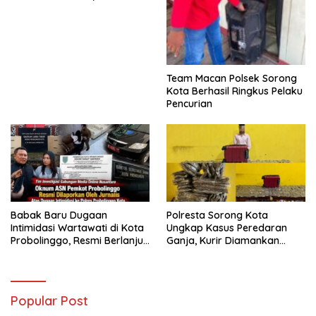
Sepeda Motor Diamankan
Team Macan Polsek Sorong
Kota Berhasil Ringkus Pelaku
Pencurian
Babak Baru Dugaan
Polresta Sorong Kota
Intimidasi Wartawati di Kota
Ungkap Kasus Peredaran
Probolinggo, Resmi Berlanjut
Ganja, Kurir Diamankan
ke Ranah Hukum
dengan Barang Bukti 5,4
Kilogram
Popular Post