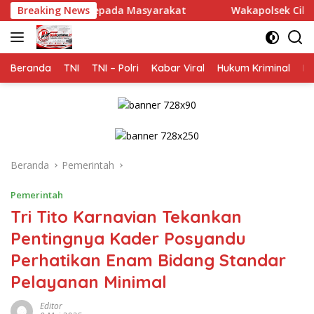
Langsung
la kepada Masyarakat
Breaking News
Wakapolsek Cikupa Hadiri Sosiali
ke
konten
Beranda
TNI
TNI – Polri
Kabar Viral
Hukum Kriminal
Na
Beranda
Pemerintah
Pemerintah
Tri Tito Karnavian Tekankan
Pentingnya Kader Posyandu
Perhatikan Enam Bidang Standar
Pelayanan Minimal
Editor