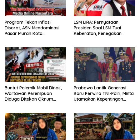
Program Tekan Inflasi
LSM LIRA: Pernyataan
Disorot, ASN Mendominasi
Presiden Soal LSM Tuai
Pasar Murah Kota
Keberatan, Penegakan
Probolinggo
Hukum Harus Jadi Prioritas
Utama
Buntut Polemik Mobil Dinas,
Prabowo Lantik Generasi
Wartawan Perempuan
Baru Perwira TNI-Polri, Minta
Diduga Ditekan Oknum
Utamakan Kepentingan
Pejabat Pemkot Probolinggo
Rakyat