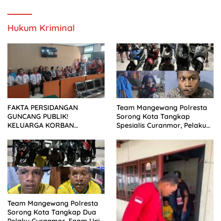
SETELAH SIDANG TUNTUTAN
DITUNDA
Hukum Kriminal
FAKTA PERSIDANGAN
Team Mangewang Polresta
GUNCANG PUBLIK!
Sorong Kota Tangkap
KELUARGA KORBAN
Spesialis Curanmor, Pelaku
MENUNTUT KEADILAN
Akui Curi 29 Sepeda Motor
SETELAH SIDANG TUNTUTAN
DITUNDA
Team Mangewang Polresta
Sorong Kota Tangkap Dua