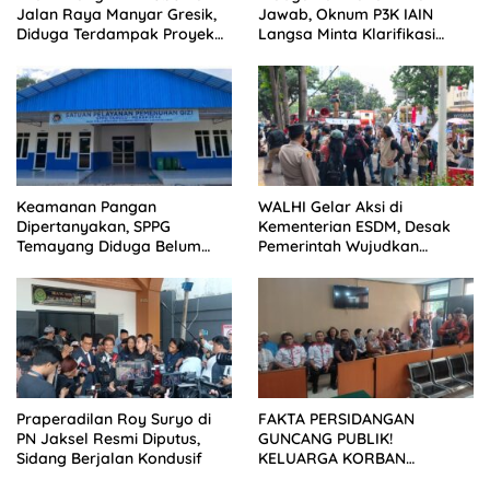
Jalan Raya Manyar Gresik,
Jawab, Oknum P3K IAIN
Diduga Terdampak Proyek
Langsa Minta Klarifikasi
Pelebaran Jalan
Dimuat Tanpa Ubah Isi
Keamanan Pangan
WALHI Gelar Aksi di
Dipertanyakan, SPPG
Kementerian ESDM, Desak
Temayang Diduga Belum
Pemerintah Wujudkan
Mengantongi SLHS
Transisi Energi Berkeadilan
Praperadilan Roy Suryo di
FAKTA PERSIDANGAN
PN Jaksel Resmi Diputus,
GUNCANG PUBLIK!
Sidang Berjalan Kondusif
KELUARGA KORBAN
MENUNTUT KEADILAN