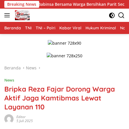
Langsung
yat, Babinsa Bersama Warga Bersihkan Parit Secara Gotong Roy
Breaking News
ke
konten
Beranda
TNI
TNI – Polri
Kabar Viral
Hukum Kriminal
Nasi
Beranda
News
News
Bripka Reza Fajar Dorong Warga
Aktif Jaga Kamtibmas Lewat
Layanan 110
Editor
5 Juli 2025