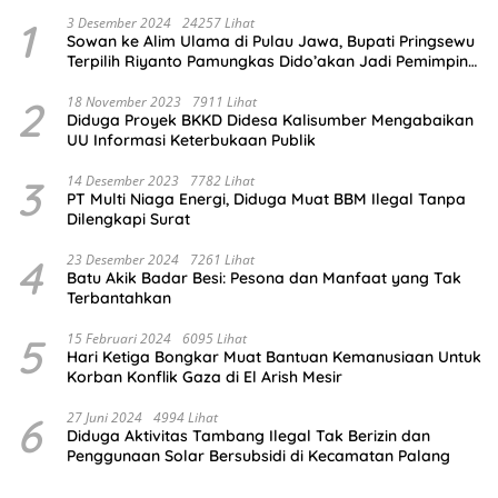
1
3 Desember 2024
24257 Lihat
Sowan ke Alim Ulama di Pulau Jawa, Bupati Pringsewu
Terpilih Riyanto Pamungkas Dido’akan Jadi Pemimpin
Amanah
2
18 November 2023
7911 Lihat
Diduga Proyek BKKD Didesa Kalisumber Mengabaikan
UU Informasi Keterbukaan Publik
3
14 Desember 2023
7782 Lihat
PT Multi Niaga Energi, Diduga Muat BBM Ilegal Tanpa
Dilengkapi Surat
4
23 Desember 2024
7261 Lihat
Batu Akik Badar Besi: Pesona dan Manfaat yang Tak
Terbantahkan
5
15 Februari 2024
6095 Lihat
Hari Ketiga Bongkar Muat Bantuan Kemanusiaan Untuk
Korban Konflik Gaza di El Arish Mesir
6
27 Juni 2024
4994 Lihat
Diduga Aktivitas Tambang Ilegal Tak Berizin dan
Penggunaan Solar Bersubsidi di Kecamatan Palang