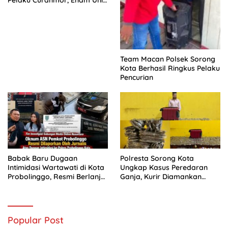
Pelaku Curanmor, Enam Unit
Sepeda Motor Diamankan
Team Macan Polsek Sorong
Kota Berhasil Ringkus Pelaku
Pencurian
Babak Baru Dugaan
Polresta Sorong Kota
Intimidasi Wartawati di Kota
Ungkap Kasus Peredaran
Probolinggo, Resmi Berlanjut
Ganja, Kurir Diamankan
ke Ranah Hukum
dengan Barang Bukti 5,4
Kilogram
Popular Post