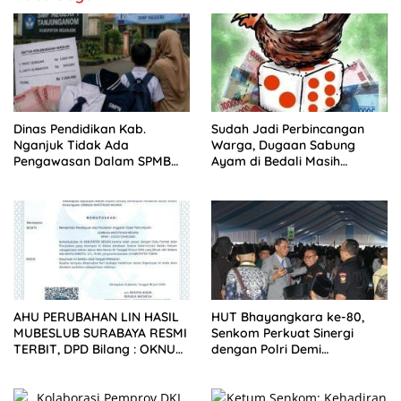
Dinas Pendidikan Kab.
Sudah Jadi Perbincangan
Nganjuk Tidak Ada
Warga, Dugaan Sabung
Pengawasan Dalam SPMB
Ayam di Bedali Masih
2026 SMPN
Menunggu Tindakan
AHU PERUBAHAN LIN HASIL
HUT Bhayangkara ke-80,
MUBESLUB SURABAYA RESMI
Senkom Perkuat Sinergi
TERBIT, DPD Bilang : OKNUM
dengan Polri Demi
PEMBUAT GADUH HARUS
Keamanan Nasional
HENTIKAN FITNAH