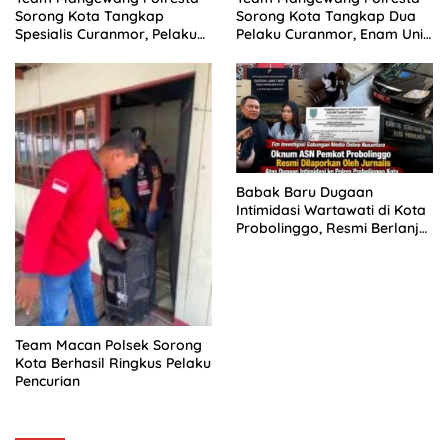
Sorong Kota Tangkap
Sorong Kota Tangkap Dua
Spesialis Curanmor, Pelaku
Pelaku Curanmor, Enam Unit
Akui Curi 29 Sepeda Motor
Sepeda Motor Diamankan
Babak Baru Dugaan
Intimidasi Wartawati di Kota
Probolinggo, Resmi Berlanjut
ke Ranah Hukum
Team Macan Polsek Sorong
Kota Berhasil Ringkus Pelaku
Pencurian