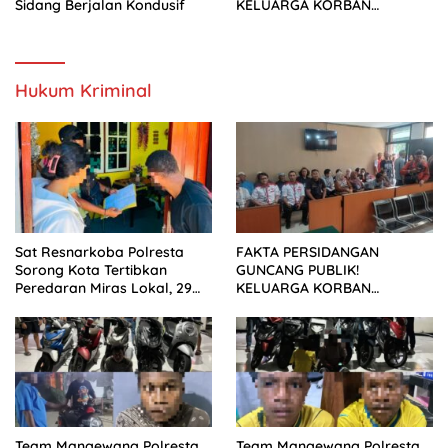
Sidang Berjalan Kondusif
KELUARGA KORBAN
MENUNTUT KEADILAN
SETELAH SIDANG TUNTUTAN
DITUNDA
Hukum Kriminal
Sat Resnarkoba Polresta
FAKTA PERSIDANGAN
Sorong Kota Tertibkan
GUNCANG PUBLIK!
Peredaran Miras Lokal, 29
KELUARGA KORBAN
Liter Cap Tikus Diamankan
MENUNTUT KEADILAN
SETELAH SIDANG TUNTUTAN
DITUNDA
Team Mangewang Polresta
Team Mangewang Polresta