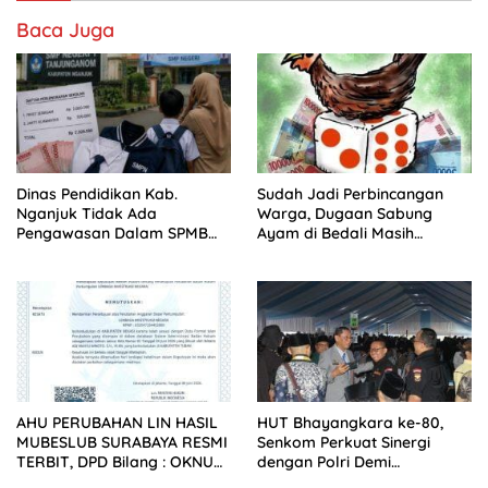
Baca Juga
Dinas Pendidikan Kab.
Sudah Jadi Perbincangan
Nganjuk Tidak Ada
Warga, Dugaan Sabung
Pengawasan Dalam SPMB
Ayam di Bedali Masih
2026 SMPN
Menunggu Tindakan
AHU PERUBAHAN LIN HASIL
HUT Bhayangkara ke-80,
MUBESLUB SURABAYA RESMI
Senkom Perkuat Sinergi
TERBIT, DPD Bilang : OKNUM
dengan Polri Demi
PEMBUAT GADUH HARUS
Keamanan Nasional