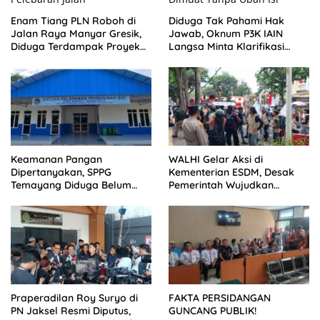
Enam Tiang PLN Roboh di
Diduga Tak Pahami Hak
Jalan Raya Manyar Gresik,
Jawab, Oknum P3K IAIN
Diduga Terdampak Proyek
Langsa Minta Klarifikasi
Pelebaran Jalan
Dimuat Tanpa Ubah Isi
Keamanan Pangan
WALHI Gelar Aksi di
Dipertanyakan, SPPG
Kementerian ESDM, Desak
Temayang Diduga Belum
Pemerintah Wujudkan
Mengantongi SLHS
Transisi Energi Berkeadilan
Praperadilan Roy Suryo di
FAKTA PERSIDANGAN
PN Jaksel Resmi Diputus,
GUNCANG PUBLIK!