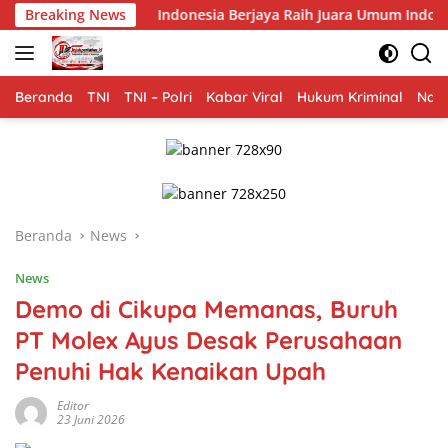
Langsung
Breaking News
Indonesia Berjaya Raih Juara Umum Indonesia Open 8th As
ke
konten
Beranda
TNI
TNI – Polri
Kabar Viral
Hukum Kriminal
Nasi
Beranda
News
News
Demo di Cikupa Memanas, Buruh
PT Molex Ayus Desak Perusahaan
Penuhi Hak Kenaikan Upah
Editor
23 Juni 2026