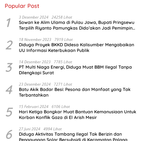
Popular Post
1
3 Desember 2024
24258 Lihat
Sowan ke Alim Ulama di Pulau Jawa, Bupati Pringsewu
Terpilih Riyanto Pamungkas Dido’akan Jadi Pemimpin
Amanah
2
18 November 2023
7919 Lihat
Diduga Proyek BKKD Didesa Kalisumber Mengabaikan
UU Informasi Keterbukaan Publik
3
14 Desember 2023
7785 Lihat
PT Multi Niaga Energi, Diduga Muat BBM Ilegal Tanpa
Dilengkapi Surat
4
23 Desember 2024
7271 Lihat
Batu Akik Badar Besi: Pesona dan Manfaat yang Tak
Terbantahkan
5
15 Februari 2024
6106 Lihat
Hari Ketiga Bongkar Muat Bantuan Kemanusiaan Untuk
Korban Konflik Gaza di El Arish Mesir
6
27 Juni 2024
4994 Lihat
Diduga Aktivitas Tambang Ilegal Tak Berizin dan
Penggunaan Solar Bersubsidi di Kecamatan Palang