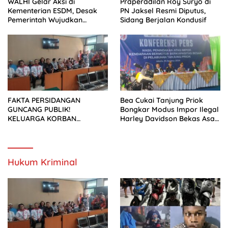
WALHI Gelar Aksi di
Praperadilan Roy Suryo di
Kementerian ESDM, Desak
PN Jaksel Resmi Diputus,
Pemerintah Wujudkan
Sidang Berjalan Kondusif
Transisi Energi Berkeadilan
FAKTA PERSIDANGAN
Bea Cukai Tanjung Priok
GUNCANG PUBLIK!
Bongkar Modus Impor Ilegal
KELUARGA KORBAN
Harley Davidson Bekas Asal
MENUNTUT KEADILAN
Tiongkok
SETELAH SIDANG TUNTUTAN
DITUNDA
Hukum Kriminal