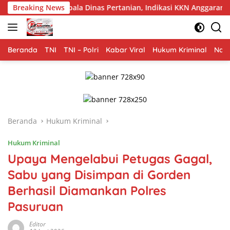
Langsung
nas Pertanian, Indikasi KKN Anggaran 2025 Diminta Diusut
Breaking News
ke
konten
Beranda
TNI
TNI – Polri
Kabar Viral
Hukum Kriminal
Nasi
Beranda
Hukum Kriminal
Hukum Kriminal
Upaya Mengelabui Petugas Gagal,
Sabu yang Disimpan di Gorden
Berhasil Diamankan Polres
Pasuruan
Editor