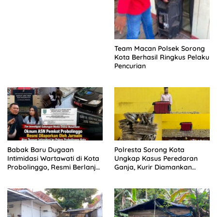
Sepeda Motor Diamankan
Team Macan Polsek Sorong
Kota Berhasil Ringkus Pelaku
Pencurian
Babak Baru Dugaan
Polresta Sorong Kota
Intimidasi Wartawati di Kota
Ungkap Kasus Peredaran
Probolinggo, Resmi Berlanjut
Ganja, Kurir Diamankan
ke Ranah Hukum
dengan Barang Bukti 5,4
Kilogram