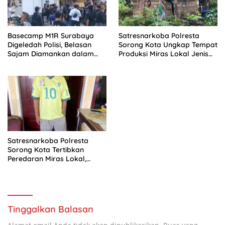
Basecamp M1R Surabaya
Satresnarkoba Polresta
Digeledah Polisi, Belasan
Sorong Kota Ungkap Tempat
Sajam Diamankan dalam
Produksi Miras Lokal Jenis
Penyidikan Kasus
Cap Tikus, 166 Liter Barang
Penganiayaan
Bukti Diamankan
Satresnarkoba Polresta
Sorong Kota Tertibkan
Peredaran Miras Lokal,
Amankan 17 Liter Cap Tikus
Tinggalkan Balasan