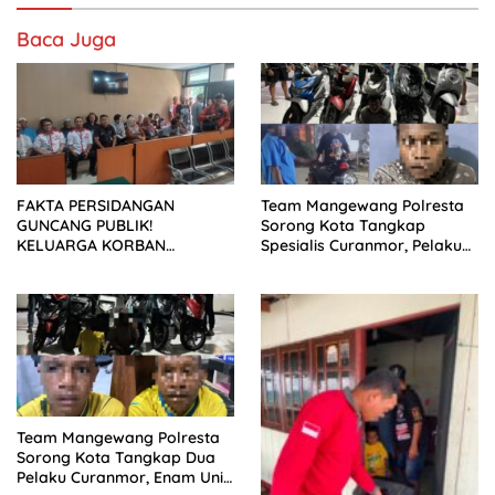
Baca Juga
FAKTA PERSIDANGAN
Team Mangewang Polresta
GUNCANG PUBLIK!
Sorong Kota Tangkap
KELUARGA KORBAN
Spesialis Curanmor, Pelaku
MENUNTUT KEADILAN
Akui Curi 29 Sepeda Motor
SETELAH SIDANG TUNTUTAN
DITUNDA
Team Mangewang Polresta
Sorong Kota Tangkap Dua
Pelaku Curanmor, Enam Unit