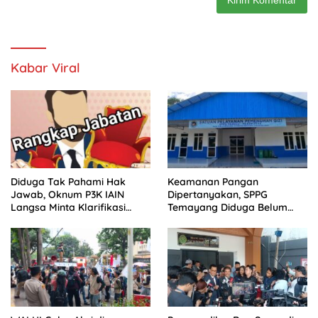
Kabar Viral
Diduga Tak Pahami Hak
Keamanan Pangan
Jawab, Oknum P3K IAIN
Dipertanyakan, SPPG
Langsa Minta Klarifikasi
Temayang Diduga Belum
Dimuat Tanpa Ubah Isi
Mengantongi SLHS