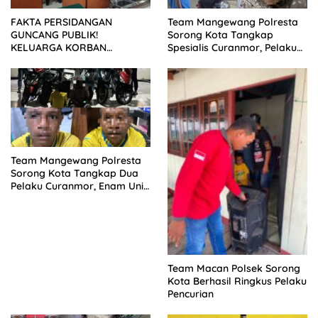
FAKTA PERSIDANGAN
Team Mangewang Polresta
GUNCANG PUBLIK!
Sorong Kota Tangkap
KELUARGA KORBAN
Spesialis Curanmor, Pelaku
MENUNTUT KEADILAN
Akui Curi 29 Sepeda Motor
SETELAH SIDANG TUNTUTAN
DITUNDA
Team Mangewang Polresta
Sorong Kota Tangkap Dua
Pelaku Curanmor, Enam Unit
Sepeda Motor Diamankan
Team Macan Polsek Sorong
Kota Berhasil Ringkus Pelaku
Pencurian