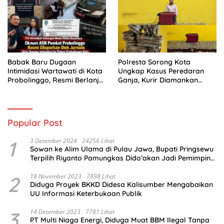
Babak Baru Dugaan
Polresta Sorong Kota
Intimidasi Wartawati di Kota
Ungkap Kasus Peredaran
Probolinggo, Resmi Berlanjut
Ganja, Kurir Diamankan
ke Ranah Hukum
dengan Barang Bukti 5,4
Kilogram
Popular Post
1
3 Desember 2024
24256 Lihat
Sowan ke Alim Ulama di Pulau Jawa, Bupati Pringsewu
Terpilih Riyanto Pamungkas Dido’akan Jadi Pemimpin
Amanah
2
18 November 2023
7898 Lihat
Diduga Proyek BKKD Didesa Kalisumber Mengabaikan
UU Informasi Keterbukaan Publik
3
14 Desember 2023
7781 Lihat
PT Multi Niaga Energi, Diduga Muat BBM Ilegal Tanpa