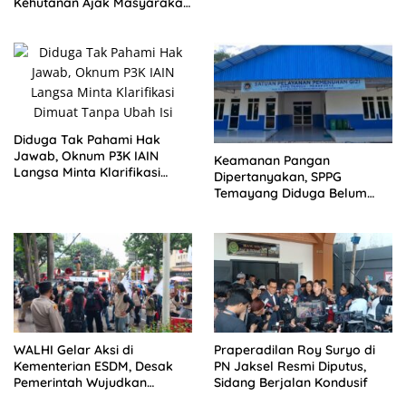
Kehutanan Ajak Masyarakat
Jaga Alam Indonesia
Diduga Tak Pahami Hak
Jawab, Oknum P3K IAIN
Keamanan Pangan
Langsa Minta Klarifikasi
Dipertanyakan, SPPG
Dimuat Tanpa Ubah Isi
Temayang Diduga Belum
Mengantongi SLHS
WALHI Gelar Aksi di
Praperadilan Roy Suryo di
Kementerian ESDM, Desak
PN Jaksel Resmi Diputus,
Pemerintah Wujudkan
Sidang Berjalan Kondusif
Transisi Energi Berkeadilan