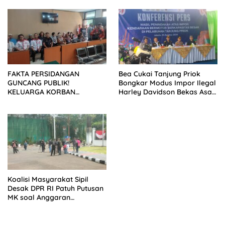
FAKTA PERSIDANGAN
Bea Cukai Tanjung Priok
GUNCANG PUBLIK!
Bongkar Modus Impor Ilegal
KELUARGA KORBAN
Harley Davidson Bekas Asal
MENUNTUT KEADILAN
Tiongkok
SETELAH SIDANG TUNTUTAN
DITUNDA
Koalisi Masyarakat Sipil
Desak DPR RI Patuh Putusan
MK soal Anggaran
Pendidikan dan MBG