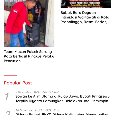
Babak Baru Dugaan
Intimidasi Wartawati di Kota
Probolinggo, Resmi Berlanjut
ke Ranah Hukum
Team Macan Polsek Sorong
Kota Berhasil Ringkus Pelaku
Pencurian
Popular Post
1
3 Desember 2024
24259 Lihat
Sowan ke Alim Ulama di Pulau Jawa, Bupati Pringsewu
Terpilih Riyanto Pamungkas Dido’akan Jadi Pemimpin
Amanah
2
18 November 2023
7929 Lihat
Diduga Proyek BKKD Didesa Kalisumber Mengabaikan