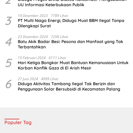
UU Informasi Keterbukaan Publik
3
14 Desember 2023
7789 Lihat
PT Multi Niaga Energi, Diduga Muat BBM Ilegal Tanpa
Dilengkapi Surat
4
23 Desember 2024
7298 Lihat
Batu Akik Badar Besi: Pesona dan Manfaat yang Tak
Terbantahkan
5
15 Februari 2024
6111 Lihat
Hari Ketiga Bongkar Muat Bantuan Kemanusiaan Untuk
Korban Konflik Gaza di El Arish Mesir
6
27 Juni 2024
4999 Lihat
Diduga Aktivitas Tambang Ilegal Tak Berizin dan
Penggunaan Solar Bersubsidi di Kecamatan Palang
Populer Tag