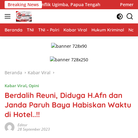
Langsung
ik Ugimba, Papua Tengah
Breaking News
Pemerintah Dorong Pengelolaa
ke
konten
Beranda
TNI
TNI – Polri
Kabar Viral
Hukum Kriminal
Nasi
Beranda
Kabar Viral
Kabar Viral
,
Opini
Berdalih Reuni, Diduga H.Afn dan
Janda Paruh Baya Habiskan Waktu
di Hotel..!!
Editor
28 September 2023