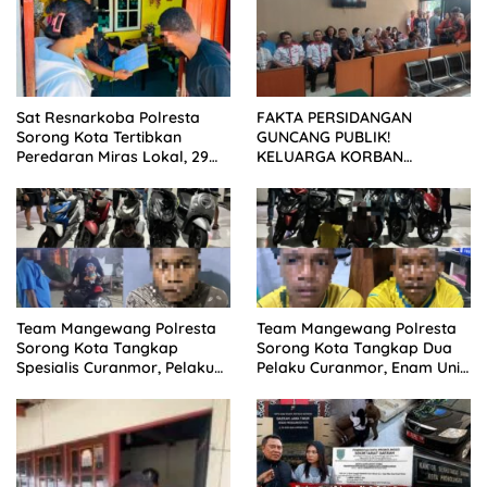
Sat Resnarkoba Polresta
FAKTA PERSIDANGAN
Sorong Kota Tertibkan
GUNCANG PUBLIK!
Peredaran Miras Lokal, 29
KELUARGA KORBAN
Liter Cap Tikus Diamankan
MENUNTUT KEADILAN
SETELAH SIDANG TUNTUTAN
DITUNDA
Team Mangewang Polresta
Team Mangewang Polresta
Sorong Kota Tangkap
Sorong Kota Tangkap Dua
Spesialis Curanmor, Pelaku
Pelaku Curanmor, Enam Unit
Akui Curi 29 Sepeda Motor
Sepeda Motor Diamankan