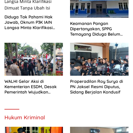
Diduga Tak Pahami Hak
Jawab, Oknum P3K IAIN
Keamanan Pangan
Langsa Minta Klarifikasi
Dipertanyakan, SPPG
Dimuat Tanpa Ubah Isi
Temayang Diduga Belum
Mengantongi SLHS
WALHI Gelar Aksi di
Praperadilan Roy Suryo di
Kementerian ESDM, Desak
PN Jaksel Resmi Diputus,
Pemerintah Wujudkan
Sidang Berjalan Kondusif
Transisi Energi Berkeadilan
Hukum Kriminal