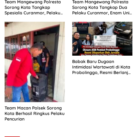
Team Mangewang Polresta
Team Mangewang Polresta
Sorong Kota Tangkap
Sorong Kota Tangkap Dua
Spesialis Curanmor, Pelaku
Pelaku Curanmor, Enam Unit
Akui Curi 29 Sepeda Motor
Sepeda Motor Diamankan
Babak Baru Dugaan
Intimidasi Wartawati di Kota
Probolinggo, Resmi Berlanjut
ke Ranah Hukum
Team Macan Polsek Sorong
Kota Berhasil Ringkus Pelaku
Pencurian