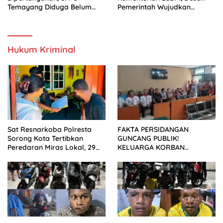
Temayang Diduga Belum
Pemerintah Wujudkan
Mengantongi SLHS
Transisi Energi Berkeadilan
Hukum Kriminal
Sat Resnarkoba Polresta
FAKTA PERSIDANGAN
Sorong Kota Tertibkan
GUNCANG PUBLIK!
Peredaran Miras Lokal, 29
KELUARGA KORBAN
Liter Cap Tikus Diamankan
MENUNTUT KEADILAN
SETELAH SIDANG TUNTUTAN
DITUNDA