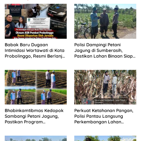
Babak Baru Dugaan
Polisi Dampingi Petani
Intimidasi Wartawati di Kota
Jagung di Sumberasih,
Probolinggo, Resmi Berlanjut
Pastikan Lahan Binaan Siap
ke Ranah Hukum
Dukung Ketahanan Pangan
Bhabinkamtibmas Kedopok
Perkuat Ketahanan Pangan,
Sambangi Petani Jagung,
Polisi Pantau Langsung
Pastikan Program
Perkembangan Lahan
Ketahanan Pangan Berjalan
Jagung di Sumberasih