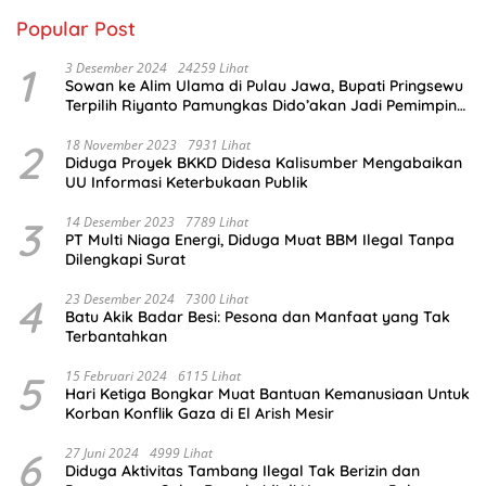
Popular Post
1
3 Desember 2024
24259 Lihat
Sowan ke Alim Ulama di Pulau Jawa, Bupati Pringsewu
Terpilih Riyanto Pamungkas Dido’akan Jadi Pemimpin
Amanah
2
18 November 2023
7931 Lihat
Diduga Proyek BKKD Didesa Kalisumber Mengabaikan
UU Informasi Keterbukaan Publik
3
14 Desember 2023
7789 Lihat
PT Multi Niaga Energi, Diduga Muat BBM Ilegal Tanpa
Dilengkapi Surat
4
23 Desember 2024
7300 Lihat
Batu Akik Badar Besi: Pesona dan Manfaat yang Tak
Terbantahkan
5
15 Februari 2024
6115 Lihat
Hari Ketiga Bongkar Muat Bantuan Kemanusiaan Untuk
Korban Konflik Gaza di El Arish Mesir
6
27 Juni 2024
4999 Lihat
Diduga Aktivitas Tambang Ilegal Tak Berizin dan