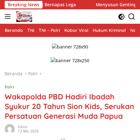
Langsung
Bernapas Lega
Breaking News
Menyusun Genting, Merajut Asa: Sentuha
ke
konten
Beranda
TNI
TNI – Polri
Kabar Viral
Hukum Kriminal
Nasi
Beranda
Polri
Polri
Wakapolda PBD Hadiri Ibadah
Syukur 20 Tahun Sion Kids, Serukan
Persatuan Generasi Muda Papua
Editor
12 Mei 2026