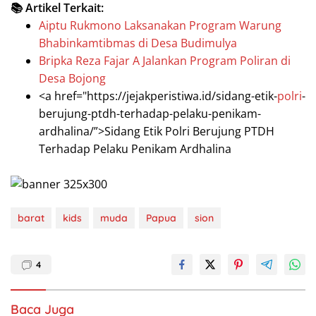
📚 Artikel Terkait:
Aiptu Rukmono Laksanakan Program Warung
Bhabinkamtibmas di Desa Budimulya
Bripka Reza Fajar A Jalankan Program Poliran di
Desa Bojong
<a href="https://jejakperistiwa.id/sidang-etik-
polri
-
berujung-ptdh-terhadap-pelaku-penikam-
ardhalina/”>Sidang Etik Polri Berujung PTDH
Terhadap Pelaku Penikam Ardhalina
barat
kids
muda
Papua
sion
4
Baca Juga