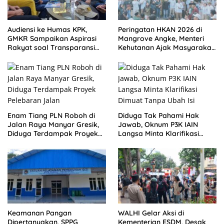
Audiensi ke Humas KPK,
Peringatan HKAN 2026 di
GMKR Sampaikan Aspirasi
Mangrove Angke, Menteri
Rakyat soal Transparansi
Kehutanan Ajak Masyarakat
Penegakan Hukum
Jaga Alam Indonesia
Enam Tiang PLN Roboh di
Diduga Tak Pahami Hak
Jalan Raya Manyar Gresik,
Jawab, Oknum P3K IAIN
Diduga Terdampak Proyek
Langsa Minta Klarifikasi
Pelebaran Jalan
Dimuat Tanpa Ubah Isi
Keamanan Pangan
WALHI Gelar Aksi di
Dipertanyakan, SPPG
Kementerian ESDM, Desak