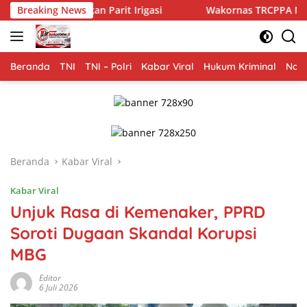
Langsung
an Parit Irigasi
Breaking News
Wakornas TRCPPA Muhammad Gufron Sa
ke
konten
Beranda
TNI
TNI – Polri
Kabar Viral
Hukum Kriminal
Nasi
Beranda
Kabar Viral
Kabar Viral
Unjuk Rasa di Kemenaker, PPRD
Soroti Dugaan Skandal Korupsi
MBG
Editor
6 Juli 2026