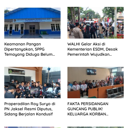
Keamanan Pangan
WALHI Gelar Aksi di
Dipertanyakan, SPPG
Kementerian ESDM, Desak
Temayang Diduga Belum
Pemerintah Wujudkan
Mengantongi SLHS
Transisi Energi Berkeadilan
Praperadilan Roy Suryo di
FAKTA PERSIDANGAN
PN Jaksel Resmi Diputus,
GUNCANG PUBLIK!
Sidang Berjalan Kondusif
KELUARGA KORBAN
MENUNTUT KEADILAN
SETELAH SIDANG TUNTUTAN