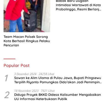
Babak Baru Dugaan
Intimidasi Wartawati di Kota
Probolinggo, Resmi Berlanjut
ke Ranah Hukum
Team Macan Polsek Sorong
Kota Berhasil Ringkus Pelaku
Pencurian
Popular Post
1
3 Desember 2024
24258 Lihat
Sowan ke Alim Ulama di Pulau Jawa, Bupati Pringsewu
Terpilih Riyanto Pamungkas Dido’akan Jadi Pemimpin
Amanah
2
18 November 2023
7921 Lihat
Diduga Proyek BKKD Didesa Kalisumber Mengabaikan
UU Informasi Keterbukaan Publik