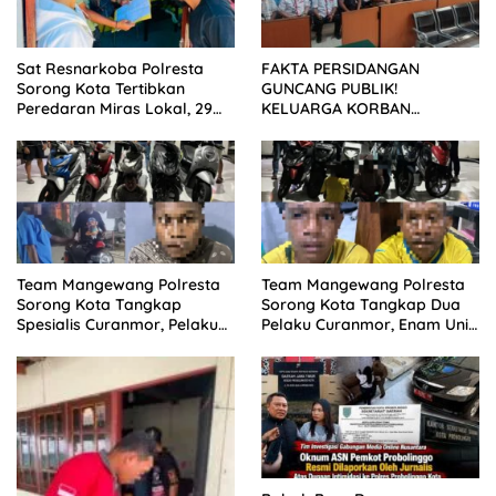
Sat Resnarkoba Polresta
FAKTA PERSIDANGAN
Sorong Kota Tertibkan
GUNCANG PUBLIK!
Peredaran Miras Lokal, 29
KELUARGA KORBAN
Liter Cap Tikus Diamankan
MENUNTUT KEADILAN
SETELAH SIDANG TUNTUTAN
DITUNDA
Team Mangewang Polresta
Team Mangewang Polresta
Sorong Kota Tangkap
Sorong Kota Tangkap Dua
Spesialis Curanmor, Pelaku
Pelaku Curanmor, Enam Unit
Akui Curi 29 Sepeda Motor
Sepeda Motor Diamankan