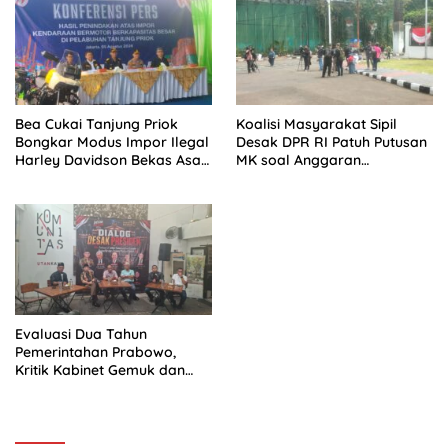
DITUNDA
Bea Cukai Tanjung Priok
Koalisi Masyarakat Sipil
Bongkar Modus Impor Ilegal
Desak DPR RI Patuh Putusan
Harley Davidson Bekas Asal
MK soal Anggaran
Tiongkok
Pendidikan dan MBG
Evaluasi Dua Tahun
Pemerintahan Prabowo,
Kritik Kabinet Gemuk dan
Tata Kelola Negara
Mengemuka