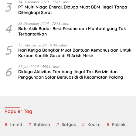
3
14 Desember 2023
7785 Lihat
PT Multi Niaga Energi, Diduga Muat BBM Ilegal Tanpa
Dilengkapi Surat
4
23 Desember 2024
7273 Lihat
Batu Akik Badar Besi: Pesona dan Manfaat yang Tak
Terbantahkan
5
15 Februari 2024
6106 Lihat
Hari Ketiga Bongkar Muat Bantuan Kemanusiaan Untuk
Korban Konflik Gaza di El Arish Mesir
6
27 Juni 2024
4994 Lihat
Diduga Aktivitas Tambang Ilegal Tak Berizin dan
Penggunaan Solar Bersubsidi di Kecamatan Palang
Populer Tag
tmmd
Babinsa
Satgas
Kodim
Polsek