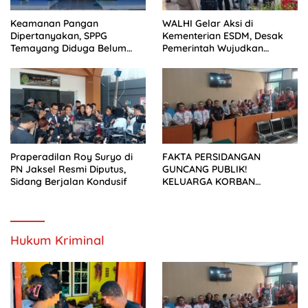
Keamanan Pangan
WALHI Gelar Aksi di
Dipertanyakan, SPPG
Kementerian ESDM, Desak
Temayang Diduga Belum
Pemerintah Wujudkan
Mengantongi SLHS
Transisi Energi Berkeadilan
Praperadilan Roy Suryo di
FAKTA PERSIDANGAN
PN Jaksel Resmi Diputus,
GUNCANG PUBLIK!
Sidang Berjalan Kondusif
KELUARGA KORBAN
MENUNTUT KEADILAN
SETELAH SIDANG TUNTUTAN
DITUNDA
Hukum Kriminal