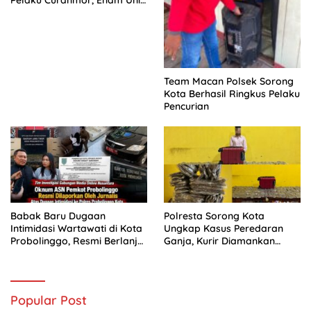
Pelaku Curanmor, Enam Unit
Sepeda Motor Diamankan
Team Macan Polsek Sorong
Kota Berhasil Ringkus Pelaku
Pencurian
Babak Baru Dugaan
Polresta Sorong Kota
Intimidasi Wartawati di Kota
Ungkap Kasus Peredaran
Probolinggo, Resmi Berlanjut
Ganja, Kurir Diamankan
ke Ranah Hukum
dengan Barang Bukti 5,4
Kilogram
Popular Post