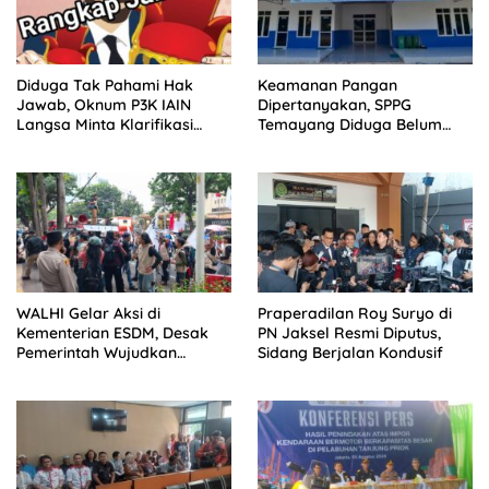
Diduga Tak Pahami Hak
Keamanan Pangan
Jawab, Oknum P3K IAIN
Dipertanyakan, SPPG
Langsa Minta Klarifikasi
Temayang Diduga Belum
Dimuat Tanpa Ubah Isi
Mengantongi SLHS
WALHI Gelar Aksi di
Praperadilan Roy Suryo di
Kementerian ESDM, Desak
PN Jaksel Resmi Diputus,
Pemerintah Wujudkan
Sidang Berjalan Kondusif
Transisi Energi Berkeadilan