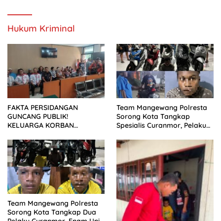
SETELAH SIDANG TUNTUTAN
DITUNDA
Hukum Kriminal
FAKTA PERSIDANGAN
Team Mangewang Polresta
GUNCANG PUBLIK!
Sorong Kota Tangkap
KELUARGA KORBAN
Spesialis Curanmor, Pelaku
MENUNTUT KEADILAN
Akui Curi 29 Sepeda Motor
SETELAH SIDANG TUNTUTAN
DITUNDA
Team Mangewang Polresta
Sorong Kota Tangkap Dua