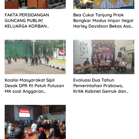
FAKTA PERSIDANGAN
Bea Cukai Tanjung Priok
GUNCANG PUBLIK!
Bongkar Modus Impor Ilegal
KELUARGA KORBAN
Harley Davidson Bekas Asal
MENUNTUT KEADILAN
Tiongkok
SETELAH SIDANG TUNTUTAN
DITUNDA
Koalisi Masyarakat Sipil
Evaluasi Dua Tahun
Desak DPR RI Patuh Putusan
Pemerintahan Prabowo,
MK soal Anggaran
Kritik Kabinet Gemuk dan
Pendidikan dan MBG
Tata Kelola Negara
Mengemuka