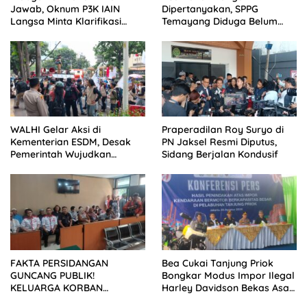
Jawab, Oknum P3K IAIN
Dipertanyakan, SPPG
Langsa Minta Klarifikasi
Temayang Diduga Belum
Dimuat Tanpa Ubah Isi
Mengantongi SLHS
WALHI Gelar Aksi di
Praperadilan Roy Suryo di
Kementerian ESDM, Desak
PN Jaksel Resmi Diputus,
Pemerintah Wujudkan
Sidang Berjalan Kondusif
Transisi Energi Berkeadilan
FAKTA PERSIDANGAN
Bea Cukai Tanjung Priok
GUNCANG PUBLIK!
Bongkar Modus Impor Ilegal
KELUARGA KORBAN
Harley Davidson Bekas Asal
MENUNTUT KEADILAN
Tiongkok