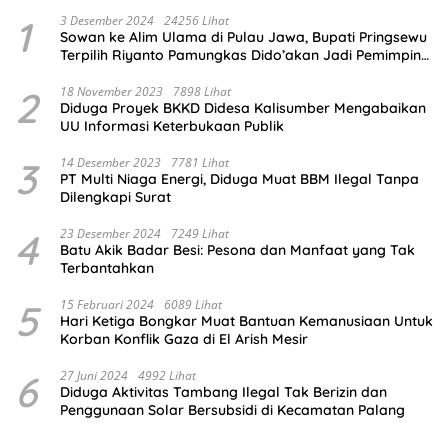
1
3 Desember 2024
24256 Lihat
Sowan ke Alim Ulama di Pulau Jawa, Bupati Pringsewu
Terpilih Riyanto Pamungkas Dido’akan Jadi Pemimpin
Amanah
2
18 November 2023
7898 Lihat
Diduga Proyek BKKD Didesa Kalisumber Mengabaikan
UU Informasi Keterbukaan Publik
3
14 Desember 2023
7781 Lihat
PT Multi Niaga Energi, Diduga Muat BBM Ilegal Tanpa
Dilengkapi Surat
4
23 Desember 2024
7249 Lihat
Batu Akik Badar Besi: Pesona dan Manfaat yang Tak
Terbantahkan
5
15 Februari 2024
6089 Lihat
Hari Ketiga Bongkar Muat Bantuan Kemanusiaan Untuk
Korban Konflik Gaza di El Arish Mesir
6
27 Juni 2024
4992 Lihat
Diduga Aktivitas Tambang Ilegal Tak Berizin dan
Penggunaan Solar Bersubsidi di Kecamatan Palang