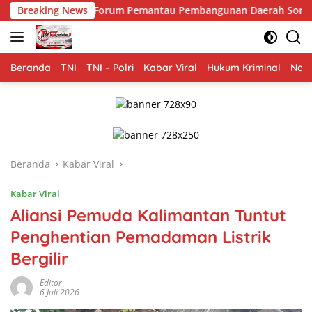
Langsung
m Pemantau Pembangunan Daerah Soroti Sikap Kepala Dinas Perta
Breaking News
ke
konten
Beranda
TNI
TNI – Polri
Kabar Viral
Hukum Kriminal
Nasi
Beranda
Kabar Viral
Kabar Viral
Aliansi Pemuda Kalimantan Tuntut
Penghentian Pemadaman Listrik
Bergilir
Editor
6 Juli 2026