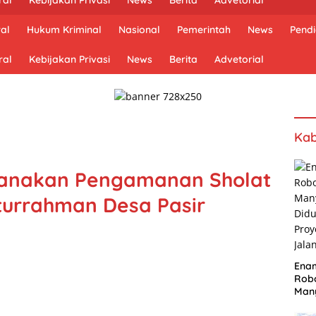
al
Hukum Kriminal
Nasional
Pemerintah
News
Pendi
ral
Kebijakan Privasi
News
Berita
Advetorial
Kab
sanakan Pengamanan Sholat
iturrahman Desa Pasir
Ena
Robo
Many
Did