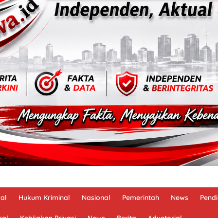
al
Hukum Kriminal
Nasional
Pemerintah
News
Pendi
ral
Kebijakan Privasi
News
Berita
Advetorial