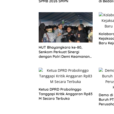
SPMB 2026 SMPN
di Bedal
Tindaka
Kolabor
Kejaksa
Baru Kej
HUT Bhayangkara ke-80,
Senkom Perkuat Sinergi
dengan Polri Demi Keamanan
Nasional
Ketua DPRD Probolinggo
Tanggapi Kritik Anggaran Rp83
Demo di
M Secara Terbuka
Buruh PT
Perusaha
Kenaika