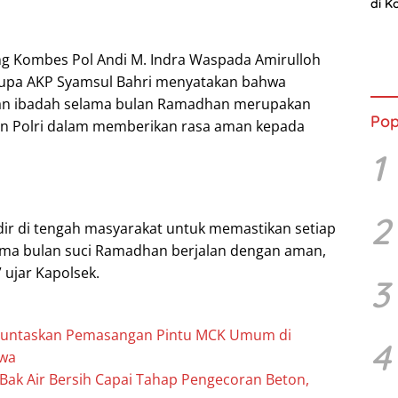
di K
Resm
Ran
g Kombes Pol Andi M. Indra Waspada Amirulloh
ikupa AKP Syamsul Bahri menyatakan bahwa
an ibadah selama bulan Ramadhan merupakan
Pop
en Polri dalam memberikan rasa aman kepada
1
2
dir di tengah masyarakat untuk memastikan setiap
ama bulan suci Ramadhan berjalan dengan aman,
” ujar Kapolsek.
3
untaskan Pemasangan Pintu MCK Umum di
4
wa
k Air Bersih Capai Tahap Pengecoran Beton,