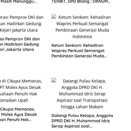
i Masih Menunggu
TERBIT, DPD Bilang : OKNUM
n
PEMBUAT GADUH HARUS
HENTIKAN FITNAH
asi Pemprov DKI dan
an Hadirkan Gedung
Ketum Senkom: Kehadiran
ari Jakarta Utara
Wapres Perkuat Semangat
Pembinaan Generasi Muda
Indonesia
 Cikupa Memanas,
 Molex Ayus Desak
Datangi Pulau Kelapa, Anggota
an Penuhi Hak
DPRD DKI H. Muhammad Idris
n Upah
Serap Aspirasi soal