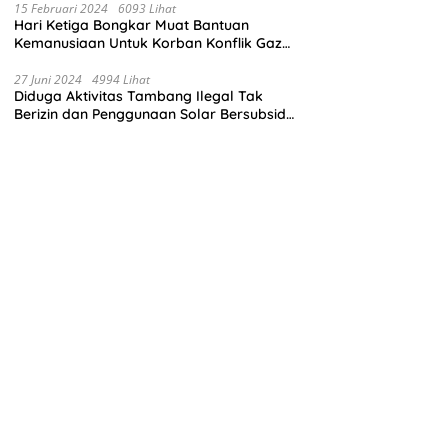
15 Februari 2024
6093 Lihat
Hari Ketiga Bongkar Muat Bantuan
Kemanusiaan Untuk Korban Konflik Gaza
di El Arish Mesir
27 Juni 2024
4994 Lihat
Diduga Aktivitas Tambang Ilegal Tak
Berizin dan Penggunaan Solar Bersubsidi
di Kecamatan Palang