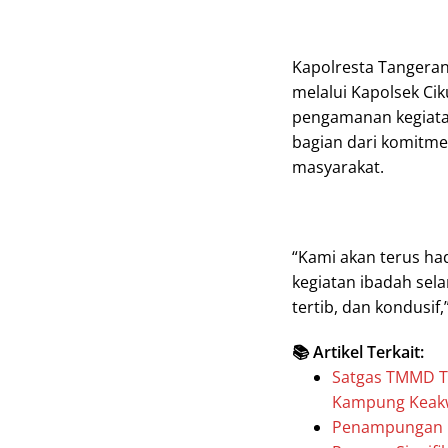
Kapolresta Tangeran
melalui Kapolsek C
pengamanan kegiat
bagian dari komitm
masyarakat.
“Kami akan terus ha
kegiatan ibadah sel
tertib, dan kondusif,
📚 Artikel Terkait:
Satgas TMMD T
Kampung Keak
Penampungan Ba