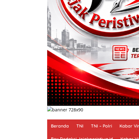
Beranda
TNI
TNI – Polri
Kabar Vir
Box Redaksi Jejakperistiwa.id
Kabar Vi