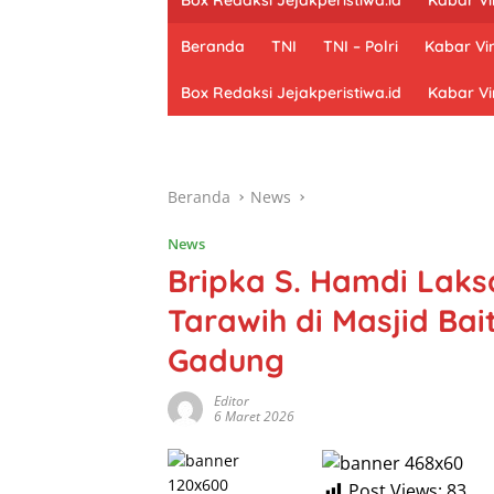
Beranda
TNI
TNI – Polri
Kabar Vir
Box Redaksi Jejakperistiwa.id
Kabar Vi
Beranda
News
News
Bripka S. Hamdi Lak
Tarawih di Masjid Ba
Gadung
Editor
6 Maret 2026
Post Views:
83