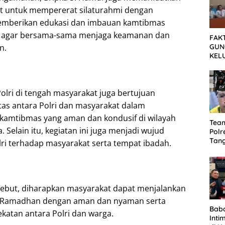
t untuk mempererat silaturahmi dengan
emberikan edukasi dan imbauan kamtibmas
 agar bersama-sama menjaga keamanan dan
FAK
GUN
n.
KEL
MEN
SET
TUN
olri di tengah masyarakat juga bertujuan
as antara Polri dan masyarakat dalam
 kamtibmas yang aman dan kondusif di wilayah
Tea
 Selain itu, kegiatan ini juga menjadi wujud
Polr
Tan
lri terhadap masyarakat serta tempat ibadah.
Cura
Sep
Dia
rsebut, diharapkan masyarakat dapat menjalankan
ci Ramadhan dengan aman dan nyaman serta
Bab
ekatan antara Polri dan warga.
Inti