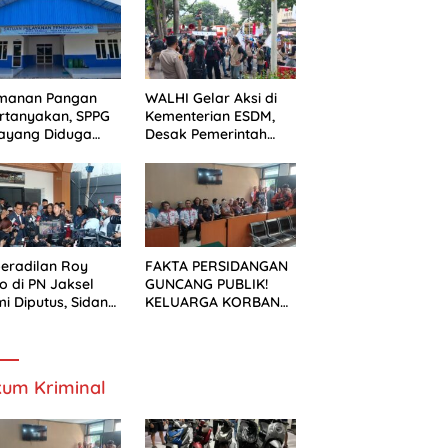
ek Pelebaran
n
manan Pangan
WALHI Gelar Aksi di
rtanyakan, SPPG
Kementerian ESDM,
ayang Diduga
Desak Pemerintah
um Mengantongi
Wujudkan Transisi
S
Energi Berkeadilan
eradilan Roy
FAKTA PERSIDANGAN
o di PN Jaksel
GUNCANG PUBLIK!
i Diputus, Sidang
KELUARGA KORBAN
alan Kondusif
MENUNTUT KEADILAN
SETELAH SIDANG
TUNTUTAN DITUNDA
um Kriminal