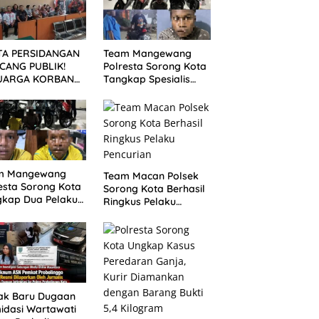
TA PERSIDANGAN
Team Mangewang
CANG PUBLIK!
Polresta Sorong Kota
UARGA KORBAN
Tangkap Spesialis
UNTUT KEADILAN
Curanmor, Pelaku
ELAH SIDANG
Akui Curi 29 Sepeda
TUTAN DITUNDA
Motor
m Mangewang
Team Macan Polsek
esta Sorong Kota
Sorong Kota Berhasil
gkap Dua Pelaku
Ringkus Pelaku
nmor, Enam Unit
Pencurian
eda Motor
mankan
ak Baru Dugaan
midasi Wartawati