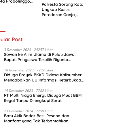
ota Probolinggo,
Polresta Sorong Kota
i Berlanjut ke
Ungkap Kasus
ah Hukum
Peredaran Ganja,
Kurir Diamankan
dengan Barang Bukti
5,4 Kilogram
ular Post
3 Desember 2024
24257 Lihat
Sowan ke Alim Ulama di Pulau Jawa,
Bupati Pringsewu Terpilih Riyanto
Pamungkas Dido’akan Jadi Pemimpin
Amanah
18 November 2023
7909 Lihat
Diduga Proyek BKKD Didesa Kalisumber
Mengabaikan UU Informasi Keterbukaan
Publik
14 Desember 2023
7782 Lihat
PT Multi Niaga Energi, Diduga Muat BBM
Ilegal Tanpa Dilengkapi Surat
23 Desember 2024
7259 Lihat
Batu Akik Badar Besi: Pesona dan
Manfaat yang Tak Terbantahkan