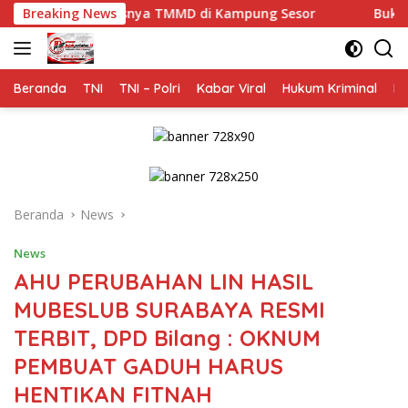
Langsung
MD di Kampung Sesor
Breaking News
Bukukan Penerimaan PT Siloam In
ke
konten
Beranda
TNI
TNI – Polri
Kabar Viral
Hukum Kriminal
Na
Beranda
News
News
AHU PERUBAHAN LIN HASIL
MUBESLUB SURABAYA RESMI
TERBIT, DPD Bilang : OKNUM
PEMBUAT GADUH HARUS
HENTIKAN FITNAH