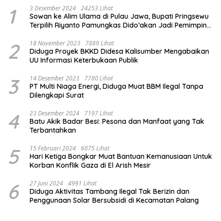
1
3 Desember 2024
24253 Lihat
Sowan ke Alim Ulama di Pulau Jawa, Bupati Pringsewu
Terpilih Riyanto Pamungkas Dido’akan Jadi Pemimpin
Amanah
2
18 November 2023
7889 Lihat
Diduga Proyek BKKD Didesa Kalisumber Mengabaikan
UU Informasi Keterbukaan Publik
3
14 Desember 2023
7780 Lihat
PT Multi Niaga Energi, Diduga Muat BBM Ilegal Tanpa
Dilengkapi Surat
4
23 Desember 2024
7197 Lihat
Batu Akik Badar Besi: Pesona dan Manfaat yang Tak
Terbantahkan
5
15 Februari 2024
6075 Lihat
Hari Ketiga Bongkar Muat Bantuan Kemanusiaan Untuk
Korban Konflik Gaza di El Arish Mesir
6
27 Juni 2024
4991 Lihat
Diduga Aktivitas Tambang Ilegal Tak Berizin dan
Penggunaan Solar Bersubsidi di Kecamatan Palang