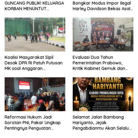
GUNCANG PUBLIK! KELUARGA
Bongkar Modus Impor Ilegal
KORBAN MENUNTUT
Harley Davidson Bekas Asal
KEADILAN SETELAH SIDANG
Tiongkok
TUNTUTAN DITUNDA
Koalisi Masyarakat Sipil
Evaluasi Dua Tahun
Desak DPR RI Patuh Putusan
Pemerintahan Prabowo,
MK soal Anggaran
Kritik Kabinet Gemuk dan
Pendidikan dan MBG
Tata Kelola Negara
Mengemuka
Reformasi Hukum Jadi
Selamat Jalan Bambang
Sorotan PNI, Pakar Ungkap
Hariyanto, Jejak
Pentingnya Penguatan
Pengabdianmu Akan Selalu
Sistem dan Budaya Hukum
Dikenang