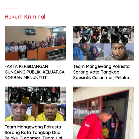
Indonesia
Hukum Kriminal
FAKTA PERSIDANGAN
Team Mangewang Polresta
GUNCANG PUBLIK! KELUARGA
Sorong Kota Tangkap
KORBAN MENUNTUT
Spesialis Curanmor, Pelaku
KEADILAN SETELAH SIDANG
Akui Curi 29 Sepeda Motor
TUNTUTAN DITUNDA
Team Mangewang Polresta
Sorong Kota Tangkap Dua
Pelaku Curanmor, Enam Unit