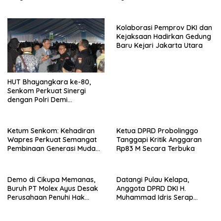
2026 SMPN
Menunggu Tindakan
Kolaborasi Pemprov DKI dan
Kejaksaan Hadirkan Gedung
Baru Kejari Jakarta Utara
HUT Bhayangkara ke-80,
Senkom Perkuat Sinergi
dengan Polri Demi
Keamanan Nasional
Ketum Senkom: Kehadiran
Ketua DPRD Probolinggo
Wapres Perkuat Semangat
Tanggapi Kritik Anggaran
Pembinaan Generasi Muda
Rp83 M Secara Terbuka
Indonesia
Demo di Cikupa Memanas,
Datangi Pulau Kelapa,
Buruh PT Molex Ayus Desak
Anggota DPRD DKI H.
Perusahaan Penuhi Hak
Muhammad Idris Serap
Kenaikan Upah
Aspirasi soal Transportasi
hingga Lahan Makam