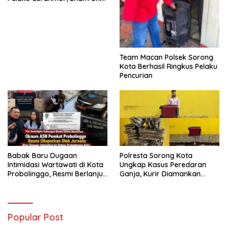
Sepeda Motor Diamankan
Team Macan Polsek Sorong
Kota Berhasil Ringkus Pelaku
Pencurian
Babak Baru Dugaan
Polresta Sorong Kota
Intimidasi Wartawati di Kota
Ungkap Kasus Peredaran
Probolinggo, Resmi Berlanjut
Ganja, Kurir Diamankan
ke Ranah Hukum
dengan Barang Bukti 5,4
Kilogram
Popular Post