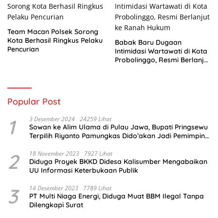
Team Macan Polsek Sorong
Kota Berhasil Ringkus Pelaku
Babak Baru Dugaan
Pencurian
Intimidasi Wartawati di Kota
Probolinggo, Resmi Berlanjut
ke Ranah Hukum
Popular Post
1
3 Desember 2024
24259 Lihat
Sowan ke Alim Ulama di Pulau Jawa, Bupati Pringsewu
Terpilih Riyanto Pamungkas Dido’akan Jadi Pemimpin
Amanah
2
18 November 2023
7927 Lihat
Diduga Proyek BKKD Didesa Kalisumber Mengabaikan
UU Informasi Keterbukaan Publik
3
14 Desember 2023
7789 Lihat
PT Multi Niaga Energi, Diduga Muat BBM Ilegal Tanpa
Dilengkapi Surat