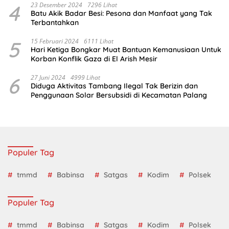
4
23 Desember 2024
7296 Lihat
Batu Akik Badar Besi: Pesona dan Manfaat yang Tak
Terbantahkan
5
15 Februari 2024
6111 Lihat
Hari Ketiga Bongkar Muat Bantuan Kemanusiaan Untuk
Korban Konflik Gaza di El Arish Mesir
6
27 Juni 2024
4999 Lihat
Diduga Aktivitas Tambang Ilegal Tak Berizin dan
Penggunaan Solar Bersubsidi di Kecamatan Palang
Populer Tag
tmmd
Babinsa
Satgas
Kodim
Polsek
Populer Tag
tmmd
Babinsa
Satgas
Kodim
Polsek