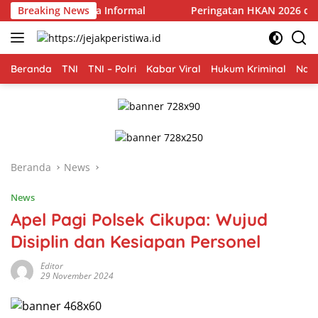
Langsung
ngan Pekerja Informal
Breaking News
Peringatan HKAN 2026 di Mangrov
ke
konten
Beranda
TNI
TNI – Polri
Kabar Viral
Hukum Kriminal
Nasi
Beranda
News
News
Apel Pagi Polsek Cikupa: Wujud
Disiplin dan Kesiapan Personel
Editor
29 November 2024