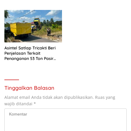
MONUSCO
dan Bedah Rumah Veteran
di 19 Provinsi
Asintel Satlap Tricakti Beri
Penjelasan Terkait
Penanganan 53 Ton Pasir
Timah di Air Merbau
Tinggalkan Balasan
Alamat email Anda tidak akan dipublikasikan.
Ruas yang
wajib ditandai
*