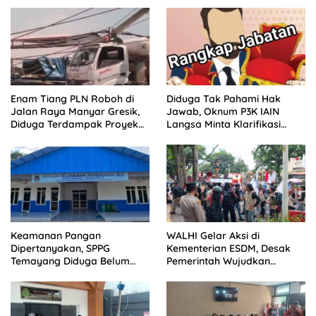
Enam Tiang PLN Roboh di
Diduga Tak Pahami Hak
Jalan Raya Manyar Gresik,
Jawab, Oknum P3K IAIN
Diduga Terdampak Proyek
Langsa Minta Klarifikasi
Pelebaran Jalan
Dimuat Tanpa Ubah Isi
Keamanan Pangan
WALHI Gelar Aksi di
Dipertanyakan, SPPG
Kementerian ESDM, Desak
Temayang Diduga Belum
Pemerintah Wujudkan
Mengantongi SLHS
Transisi Energi Berkeadilan