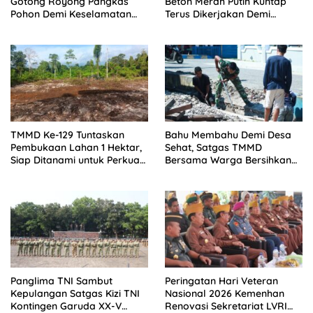
Gotong Royong Pangkas
Beton Merah Putih Kuntap
Pohon Demi Keselamatan
Terus Dikerjakan Demi
dan Kebersihan Lingkungan
Menunjang Kesejahteraan
Masyarakat
TMMD Ke-129 Tuntaskan
Bahu Membahu Demi Desa
Pembukaan Lahan 1 Hektar,
Sehat, Satgas TMMD
Siap Ditanami untuk Perkuat
Bersama Warga Bersihkan
Ketahanan Pangan Kampung
Saluran Air
Sesor
Panglima TNI Sambut
Peringatan Hari Veteran
Kepulangan Satgas Kizi TNI
Nasional 2026 Kemenhan
Kontingen Garuda XX-V
Renovasi Sekretariat LVRI