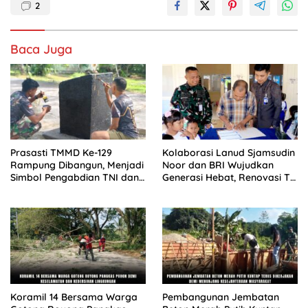
2
Baca Juga
Prasasti TMMD Ke-129
Kolaborasi Lanud Sjamsudin
Rampung Dibangun, Menjadi
Noor dan BRI Wujudkan
Simbol Pengabdian TNI dan
Generasi Hebat, Renovasi TK
Kenangan Abadi untuk
Angkasa 2 Hadirkan
Kampung Sesor
Harapan bagi Masa Depan
Anak
Koramil 14 Bersama Warga
Pembangunan Jembatan