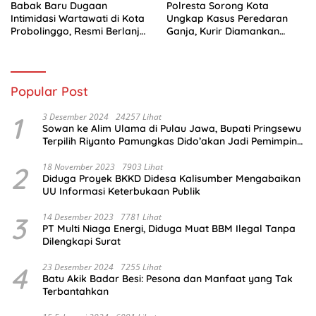
Babak Baru Dugaan
Polresta Sorong Kota
Intimidasi Wartawati di Kota
Ungkap Kasus Peredaran
Probolinggo, Resmi Berlanjut
Ganja, Kurir Diamankan
ke Ranah Hukum
dengan Barang Bukti 5,4
Kilogram
Popular Post
1
3 Desember 2024
24257 Lihat
Sowan ke Alim Ulama di Pulau Jawa, Bupati Pringsewu
Terpilih Riyanto Pamungkas Dido’akan Jadi Pemimpin
Amanah
2
18 November 2023
7903 Lihat
Diduga Proyek BKKD Didesa Kalisumber Mengabaikan
UU Informasi Keterbukaan Publik
3
14 Desember 2023
7781 Lihat
PT Multi Niaga Energi, Diduga Muat BBM Ilegal Tanpa
Dilengkapi Surat
4
23 Desember 2024
7255 Lihat
Batu Akik Badar Besi: Pesona dan Manfaat yang Tak
Terbantahkan