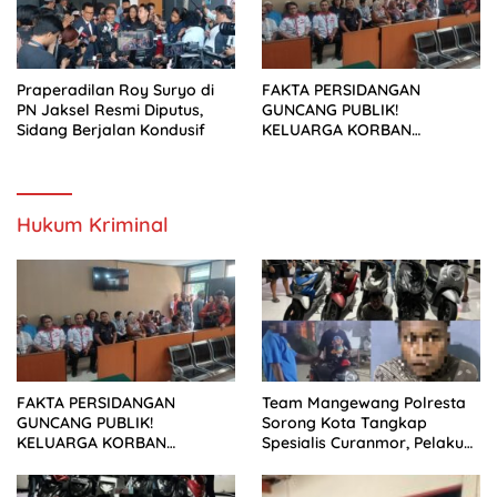
Praperadilan Roy Suryo di
FAKTA PERSIDANGAN
PN Jaksel Resmi Diputus,
GUNCANG PUBLIK!
Sidang Berjalan Kondusif
KELUARGA KORBAN
MENUNTUT KEADILAN
SETELAH SIDANG TUNTUTAN
DITUNDA
Hukum Kriminal
FAKTA PERSIDANGAN
Team Mangewang Polresta
GUNCANG PUBLIK!
Sorong Kota Tangkap
KELUARGA KORBAN
Spesialis Curanmor, Pelaku
MENUNTUT KEADILAN
Akui Curi 29 Sepeda Motor
SETELAH SIDANG TUNTUTAN