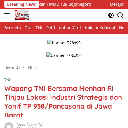
Langsung
skan TMMD 129 Bojonegoro
Breaking News
Merajut Asa di Dusun Krebe
ke
konten
Beranda
TNI
TNI – Polri
Kabar Viral
Hukum Kriminal
Nasi
Beranda
TNI
TNI
Wapang TNI Bersama Menhan RI
Tinjau Lokasi Industri Strategis dan
Yonif TP 938/Pancasona di Jawa
Barat
Editor Puspen TNI