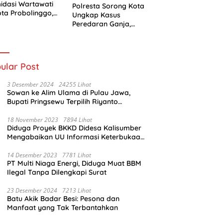
midasi Wartawati
Polresta Sorong Kota
ota Probolinggo,
Ungkap Kasus
i Berlanjut ke
Peredaran Ganja,
ah Hukum
Kurir Diamankan
dengan Barang Bukti
5,4 Kilogram
ular Post
3 Desember 2024
24255 Lihat
Sowan ke Alim Ulama di Pulau Jawa,
Bupati Pringsewu Terpilih Riyanto
Pamungkas Dido’akan Jadi Pemimpin
Amanah
18 November 2023
7894 Lihat
Diduga Proyek BKKD Didesa Kalisumber
Mengabaikan UU Informasi Keterbukaan
Publik
14 Desember 2023
7781 Lihat
PT Multi Niaga Energi, Diduga Muat BBM
Ilegal Tanpa Dilengkapi Surat
23 Desember 2024
7213 Lihat
Batu Akik Badar Besi: Pesona dan
Manfaat yang Tak Terbantahkan