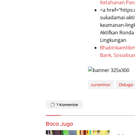
Ketahanan Pan
<a href="https
sukadamai-akti
keamanan-ling
Aktifkan Rond
Lingkungan
Bhabinkamtibm
Bank, Sosialisa
curanmor
Diduga
1
Komentar
Baca Juga