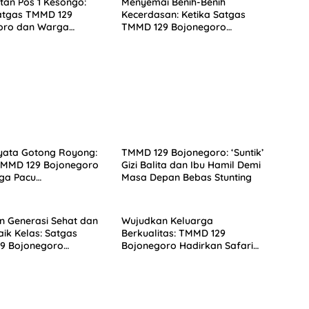
an Pos 1 Kesongo:
Menyemai Benih-Benih
atgas TMMD 129
Kecerdasan: Ketika Satgas
oro dan Warga
TMMD 129 Bojonegoro
 Tanpa Sekat
Membuka ‘Jendela Dunia’
Anak-Anak Kesongo
yata Gotong Royong:
TMMD 129 Bojonegoro: ‘Suntik’
TMMD 129 Bojonegoro
Gizi Balita dan Ibu Hamil Demi
ga Pacu
Masa Depan Bebas Stunting
unan Drainase demi
n Jalan Desa
 Generasi Sehat dan
Wujudkan Keluarga
k Kelas: Satgas
Berkualitas: TMMD 129
9 Bojonegoro
Bojonegoro Hadirkan Safari
Dinkes Edukasi
KB Gratis
n Pangan di Kesongo