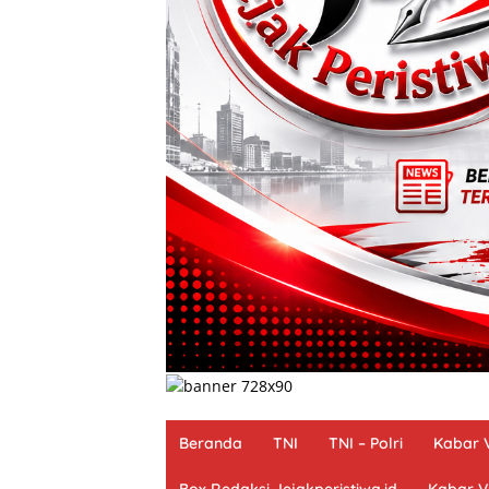
Beranda
TNI
TNI – Polri
Kabar V
Box Redaksi Jejakperistiwa.id
Kabar Vi