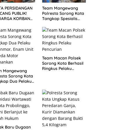
TA PERSIDANGAN
Team Mangewang
CANG PUBLIK!
Polresta Sorong Kota
UARGA KORBAN
Tangkap Spesialis
UNTUT KEADILAN
Curanmor, Pelaku
ELAH SIDANG
Akui Curi 29 Sepeda
TUTAN DITUNDA
Motor
Team Macan Polsek
Sorong Kota Berhasil
Ringkus Pelaku
m Mangewang
Pencurian
esta Sorong Kota
gkap Dua Pelaku
nmor, Enam Unit
eda Motor
mankan
ak Baru Dugaan