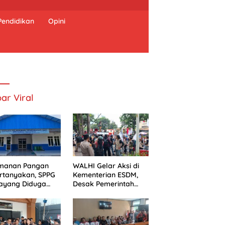
Pendidikan
Opini
ar Viral
manan Pangan
WALHI Gelar Aksi di
rtanyakan, SPPG
Kementerian ESDM,
ayang Diduga
Desak Pemerintah
um Mengantongi
Wujudkan Transisi
S
Energi Berkeadilan