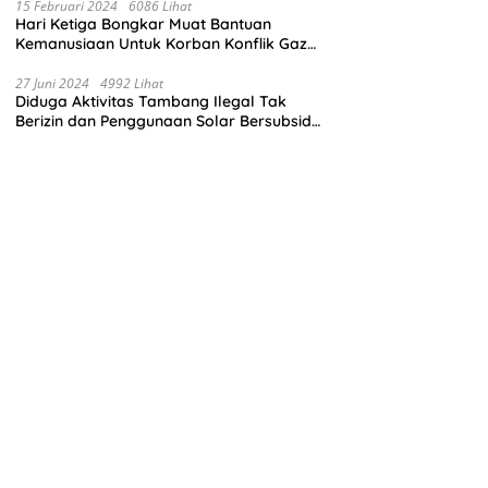
15 Februari 2024
6086 Lihat
Hari Ketiga Bongkar Muat Bantuan
Kemanusiaan Untuk Korban Konflik Gaza
di El Arish Mesir
27 Juni 2024
4992 Lihat
Diduga Aktivitas Tambang Ilegal Tak
Berizin dan Penggunaan Solar Bersubsidi
di Kecamatan Palang