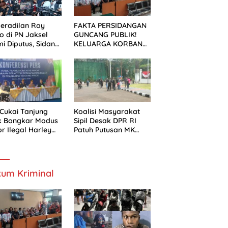
eradilan Roy
FAKTA PERSIDANGAN
o di PN Jaksel
GUNCANG PUBLIK!
i Diputus, Sidang
KELUARGA KORBAN
alan Kondusif
MENUNTUT KEADILAN
SETELAH SIDANG
TUNTUTAN DITUNDA
Cukai Tanjung
Koalisi Masyarakat
k Bongkar Modus
Sipil Desak DPR RI
r Ilegal Harley
Patuh Putusan MK
dson Bekas Asal
soal Anggaran
ngkok
Pendidikan dan MBG
um Kriminal