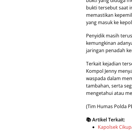
bukti yang diduga m
bukti tersebut saat 
memastikan kepemili
yang masuk ke kepoli
Penyidik masih ter
kemungkinan adanya 
jaringan penadah ke
Terkait kejadian te
Kompol Jenny meny
waspada dalam mem
tambahan, serta seg
mengetahui atau me
(Tim Humas Polda P
📚 Artikel Terkait:
Kapolsek Cikup