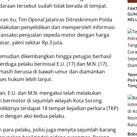
daraan tersebut sudah tidak berada di tempat.
FAK
GUN
oran itu, Tim Opsnal Jatanras Ditreskrimum Polda
KEL
MEN
elakukan penyelidikan dan memperoleh informasi
SET
ransaksi penjualan sepeda motor dengan harga
TUN
asar, yakni sekitar Rp.3 juta.
kemudian dikembangkan hingga petugas berhasil
uga pelaku berinisial E.U. (17) dan M.N. (17).
 masih berusia di bawah umur dan diamankan
Tea
es hukum lebih lanjut.
Polr
Tan
Cura
aan, E.U. dan M.N. mengakui telah melakukan
Sep
 bermotor di sejumlah wilayah Kota Sorong.
Dia
dikitnya terdapat 18 tempat kejadian perkara (TKP)
an dengan aksi kedua pelaku.
para pelaku, polisi juga menyita sejumlah barang
Bab