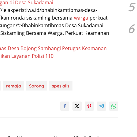
5
gan di Desa Sukadamai
://jejakperistiwa.id/bhabinkamtibmas-desa-
fkan-ronda-siskamling-bersama-
warga
-perkuat-
6
kungan/”>Bhabinkamtibmas Desa Sukadamai
a Siskamling Bersama Warga, Perkuat Keamanan
as Desa Bojong Sambangi Petugas Keamanan
sikan Layanan Polisi 110
remaja
Sorong
spesialis