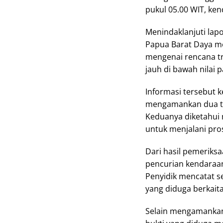
pukul 05.00 WIT, ken
Menindaklanjuti lap
Papua Barat Daya m
mengenai rencana t
jauh di bawah nilai p
Informasi tersebut 
mengamankan dua terd
Keduanya diketahui
untuk menjalani pros
Dari hasil pemeriks
pencurian kendaraan
Penyidik mencatat se
yang diduga berkait
Selain mengamankan 