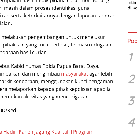
erupakan hasil tindak pidana curanmor. Barang
Inti
ini masih dalam proses identifikasi guna
di K
Resm
kan serta keterkaitannya dengan laporan-laporan
Ran
sian.
us melakukan pengembangan untuk menelusuri
Pop
pihak lain yang turut terlibat, termasuk dugaan
ndaraan hasil curian.
1
rsebut Kabid humas Polda Papua Barat Daya,
ampaikan dan mengimbau
masyarakat
agar lebih
2
arkir kendaraan, menggunakan kunci pengaman
era melaporkan kepada pihak kepolisian apabila
3
nemukan aktivitas yang mencurigakan.
BD/Red)
4
a Hadiri Panen Jagung Kuartal II Program