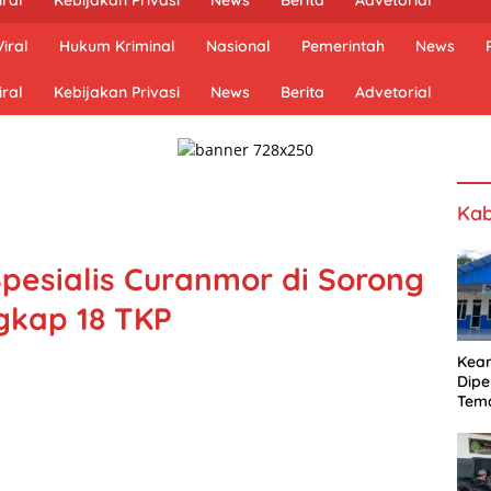
iral
Hukum Kriminal
Nasional
Pemerintah
News
ral
Kebijakan Privasi
News
Berita
Advetorial
Kab
pesialis Curanmor di Sorong
gkap 18 TKP
Kea
Dipe
Tem
Bel
SLH