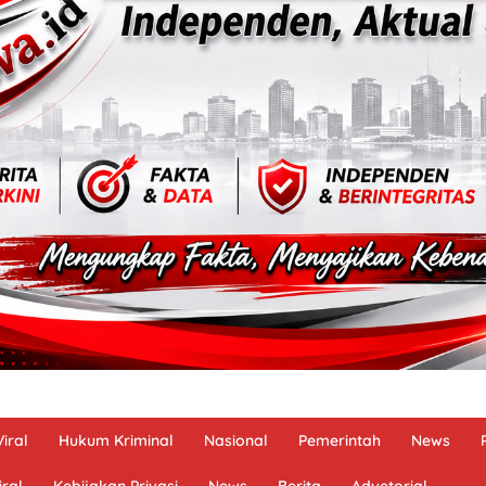
iral
Hukum Kriminal
Nasional
Pemerintah
News
ral
Kebijakan Privasi
News
Berita
Advetorial