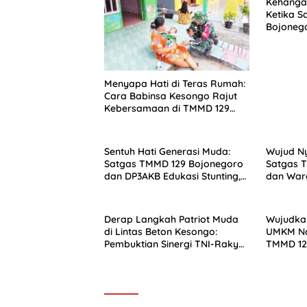
Kehangat
Ketika S
Bojoneg
Menyatu
Menyapa Hati di Teras Rumah:
Cara Babinsa Kesongo Rajut
Kebersamaan di TMMD 129
Bojonegoro
Sentuh Hati Generasi Muda:
Wujud N
Satgas TMMD 129 Bojonegoro
Satgas 
dan DP3AKB Edukasi Stunting,
dan War
serta Kesehatan Reproduksi di
Pembang
Kesongo
Keaweta
Derap Langkah Patriot Muda
Wujudkan
di Lintas Beton Kesongo:
UMKM Nai
Pembuktian Sinergi TNI-Rakyat
TMMD 12
Lewat TMMD 129 Bojonegoro
Bersama 
Keamana