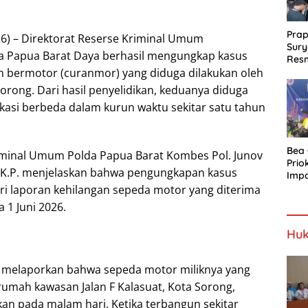
Prap
6) – Direktorat Reserse Kriminal Umum
Sury
a Papua Barat Daya berhasil mengungkap kasus
Resm
 bermotor (curanmor) yang diduga dilakukan oleh
Berj
orong. Dari hasil penyelidikan, keduanya diduga
lokasi berbeda dalam kurun waktu sekitar satu tahun
Bea 
iminal Umum Polda Papua Barat Kombes Pol. Junov
Prio
, M.K.P. menjelaskan bahwa pengungkapan kasus
Impo
Davi
ri laporan kehilangan sepeda motor yang diterima
Tio
 1 Juni 2026.
Huk
.S. melaporkan bahwa sepeda motor miliknya yang
rumah kawasan Jalan F Kalasuat, Kota Sorong,
lkan pada malam hari. Ketika terbangun sekitar