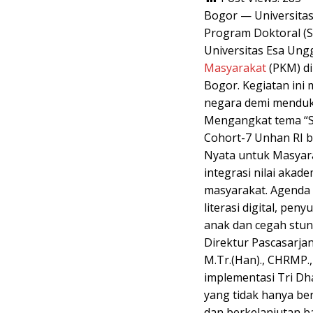
Bogor — Universitas
Program Doktoral (S
Universitas Esa Ung
Masyarakat
(PKM) di
Bogor. Kegiatan ini 
negara demi menduku
Mengangkat tema “S
Cohort-7 Unhan RI 
Nyata untuk Masyara
integrasi nilai akad
masyarakat. Agenda
literasi digital, p
anak dan cegah stun
Direktur Pascasarja
M.Tr.(Han)., CHRMP
implementasi Tri D
yang tidak hanya be
dan berkelanjutan b