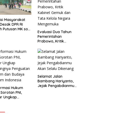
isi Masyarakat
l Desak DPR RI
h Putusan MK soal
Evaluasi Dua Tahun
aran Pendidikan
Pemerintahan
 MBG
Prabowo, Kritik
Kabinet Gemuk dan
Tata Kelola Negara
Mengemuka
Selamat Jalan
Bambang Hariyanto,
Jejak Pengabdianmu
ormasi Hukum
Akan Selalu Dikenang
 Sorotan PNI,
ar Ungkap
ingnya Penguatan
em dan Budaya
m Indonesia