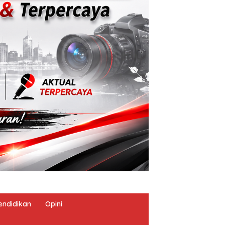
endidikan
Opini