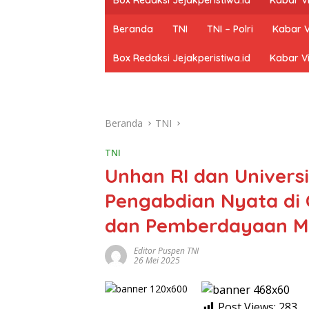
Beranda
TNI
TNI – Polri
Kabar V
Box Redaksi Jejakperistiwa.id
Kabar Vi
Beranda
TNI
TNI
Unhan RI dan Univers
Pengabdian Nyata di C
dan Pemberdayaan M
Editor Puspen TNI
26 Mei 2025
Post Views:
283