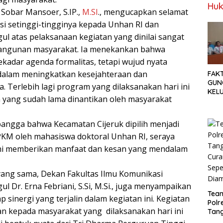
Huk
 Sobar Mansoer, S.IP.,
M.SI
., mengucapkan selamat
si setinggi-tingginya kepada Unhan RI dan
ul atas pelaksanaan kegiatan yang dinilai sangat
bangunan masyarakat. Ia menekankan bahwa
ekadar agenda formalitas, tetapi wujud nyata
alam meningkatkan kesejahteraan dan
FAK
GUN
 Terlebih lagi program yang dilaksanakan hari ini
KEL
 yang sudah lama dinantikan oleh masyarakat
MEN
SET
TUN
bangga bahwa Kecamatan Cijeruk dipilih menjadi
PKM oleh mahasiswa doktoral Unhan RI, seraya
ini memberikan manfaat dan kesan yang mendalam
ang sama, Dekan Fakultas Ilmu Komunikasi
ul Dr. Erna Febriani, S.Si, M.Si., juga menyampaikan
Tea
p sinergi yang terjalin dalam kegiatan ini. Kegiatan
Polr
an kepada masyarakat yang dilaksanakan hari ini
Tan
Cura