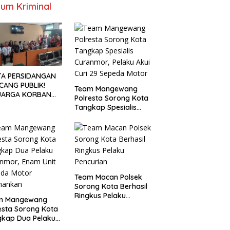
um Kriminal
TA PERSIDANGAN
CANG PUBLIK!
Team Mangewang
UARGA KORBAN
Polresta Sorong Kota
UNTUT KEADILAN
Tangkap Spesialis
ELAH SIDANG
Curanmor, Pelaku Akui
TUTAN DITUNDA
Curi 29 Sepeda Motor
Team Macan Polsek
Sorong Kota Berhasil
Ringkus Pelaku
m Mangewang
Pencurian
esta Sorong Kota
gkap Dua Pelaku
nmor, Enam Unit