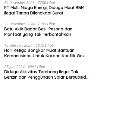
14 Desember 2023
7780 Lihat
PT Multi Niaga Energi, Diduga Muat BBM
Ilegal Tanpa Dilengkapi Surat
23 Desember 2024
7193 Lihat
Batu Akik Badar Besi: Pesona dan
Manfaat yang Tak Terbantahkan
15 Februari 2024
6075 Lihat
Hari Ketiga Bongkar Muat Bantuan
Kemanusiaan Untuk Korban Konflik Gaza
di El Arish Mesir
27 Juni 2024
4991 Lihat
Diduga Aktivitas Tambang Ilegal Tak
Berizin dan Penggunaan Solar Bersubsidi
di Kecamatan Palang