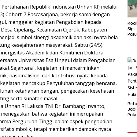
 Pertahanan Republik Indonesia (Unhan RI) melalui
3) Cohort-7 Pascasarjana, bekerja sama dengan
gul, menggelar kegiatan Pengabdian kepada
Koal
Sipi
 Desa Cipelang, Kecamatan Cijeruk, Kabupaten
Patu
menjadi simbol sinergi akademik dan aksi nyata bela
Angg
ng kesejahteraan masyarakat. Sabtu (24/5).
dan
inergisitas Akademik dan Komitmen Doktoral
bersama Universitas Esa Unggul dalam Pengabdian
kat Sejahtera”, kegiatan ini mencerminkan
emik, nasionalisme, dan kontribusi nyata kepada
 kegiatan mencakup Penyuluhan tanggap bencana,
enyuluhan ketahanan pangan, pengecekan kesehatan
ting serta sunatan masal.
Ref
na Unhan RI Laksda TNI Dr. Bambang Irwanto,
Jadi
., menegaskan bahwa kegiatan ini merupakan
Pak
Pent
harma Perguruan Tinggi dalam aspek pengabdian
Sist
rsifat simbolik, tetapi memberikan dampak nyata
Huku
agi masyarakat.