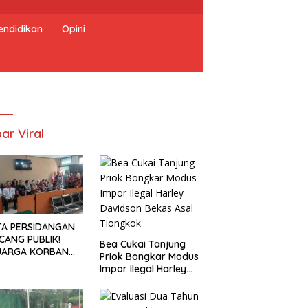
endidikan
Opini
ar Viral
TA PERSIDANGAN
CANG PUBLIK!
Bea Cukai Tanjung
UARGA KORBAN
Priok Bongkar Modus
UNTUT KEADILAN
Impor Ilegal Harley
ELAH SIDANG
Davidson Bekas Asal
TUTAN DITUNDA
Tiongkok