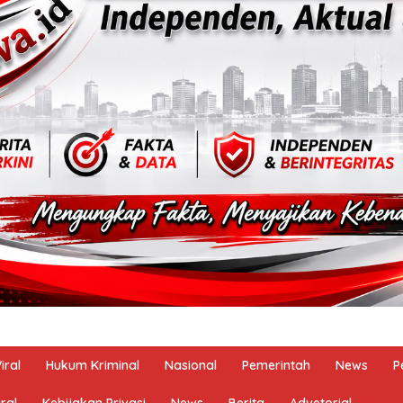
iral
Hukum Kriminal
Nasional
Pemerintah
News
P
ral
Kebijakan Privasi
News
Berita
Advetorial