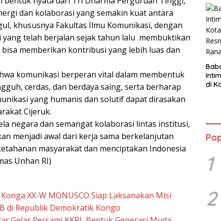
 bentuk nyata dari Tri Dharma Perguruan Tinggi,
Sep
inergi dan kolaborasi yang semakin kuat antara
Dia
gul, khususnya Fakultas Ilmu Komunikasi, dengan
i yang telah berjalan sejak tahun lalu membuktikan
 bisa memberikan kontribusi yang lebih luas dan
Bab
wa komunikasi berperan vital dalam membentuk
Inti
di K
gguh, cerdas, dan berdaya saing, serta berharap
Resm
munikasi yang humanis dan solutif dapat dirasakan
Ran
rakat Cijeruk.
a negara dan semangat kolaborasi lintas institusi,
kan menjadi awal dari kerja sama berkelanjutan
Pop
tahanan masyarakat dan menciptakan Indonesia
1
umas Unhan RI)
2
NI Konga XX-W MONUSCO Siap Laksanakan Misi
B di Republik Demokratik Kongo
tar Gelar Persami KKRI, Bentuk Generasi Muda