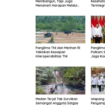
Membangun, Tapi Juga
Kesehata
Menanam Harapan Melalui
Terinteg
Ketahanan Pangan
Panglima TNI dan Menhan RI
Panglim
Yakinkan Kesiapan
Polkam 
Interoperabilitas TNI
Jaga Kon
Medan Terjal Tak Surutkan
Wapang T
Semangat Anggota Satgas
Penyamp