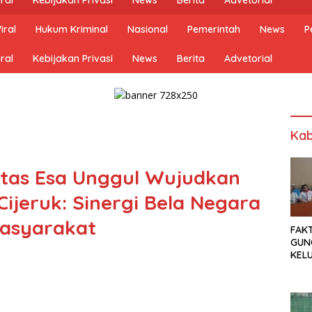
iral
Hukum Kriminal
Nasional
Pemerintah
News
P
ral
Kebijakan Privasi
News
Berita
Advetorial
Kab
itas Esa Unggul Wujudkan
ijeruk: Sinergi Bela Negara
asyarakat
FAK
GUN
KEL
MEN
SET
TUN