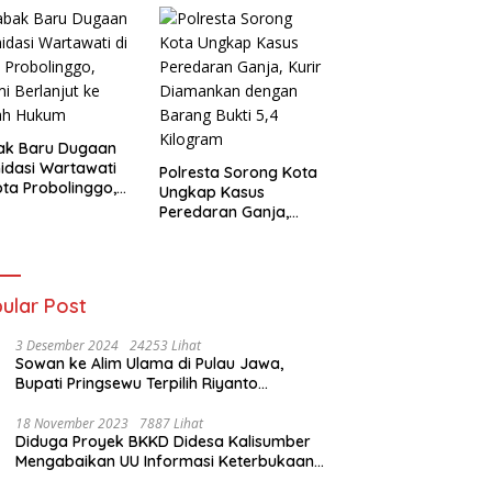
eda Motor
mankan
ak Baru Dugaan
midasi Wartawati
Polresta Sorong Kota
ota Probolinggo,
Ungkap Kasus
i Berlanjut ke
Peredaran Ganja,
ah Hukum
Kurir Diamankan
dengan Barang Bukti
5,4 Kilogram
ular Post
3 Desember 2024
24253 Lihat
Sowan ke Alim Ulama di Pulau Jawa,
Bupati Pringsewu Terpilih Riyanto
Pamungkas Dido’akan Jadi Pemimpin
Amanah
18 November 2023
7887 Lihat
Diduga Proyek BKKD Didesa Kalisumber
Mengabaikan UU Informasi Keterbukaan
Publik