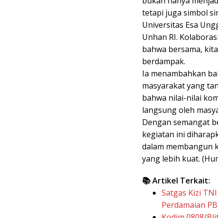
bukan hanya menjadi
tetapi juga simbol s
Universitas Esa Ung
Unhan RI. Kolaboras
bahwa bersama, kita
berdampak.
Ia menambahkan bah
masyarakat yang tan
bahwa nilai-nilai ko
langsung oleh masya
Dengan semangat bel
kegiatan ini diharap
dalam membangun ke
yang lebih kuat. (H
📚 Artikel Terkait:
Satgas Kizi T
Perdamaian PB
Kodim 0808/Bli