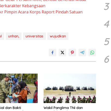
3
erkarakter Kebangsaan
r Pimpin Acara Korps Raport Pindah Satuan
4
l
unhan,
universitas
wujudkan
5
6
ial dan Bakti
Wakil Panglima TNI dan