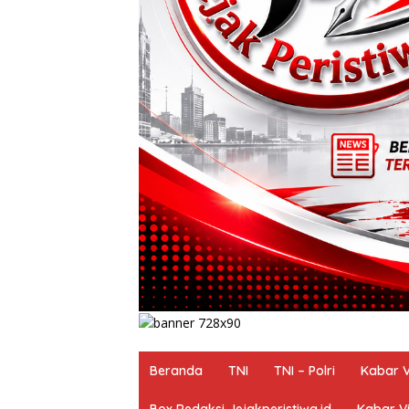
Beranda
TNI
TNI – Polri
Kabar V
Box Redaksi Jejakperistiwa.id
Kabar Vi