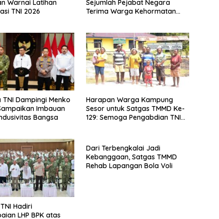
n Warnai Latihan
Sejumlah Pejabat Negara
rasi TNI 2026
Terima Warga Kehormatan
dan Brevet Korps Marinir
a TNI Dampingi Menko
Harapan Warga Kampung
Sampaikan Imbauan
Sesor untuk Satgas TMMD Ke-
dusivitas Bangsa
129: Semoga Pengabdian TNI
Terus Hadir Membangun Negeri
Dari Terbengkalai Jadi
Kebanggaan, Satgas TMMD
Rehab Lapangan Bola Voli
NI Hadiri
aian LHP BPK atas