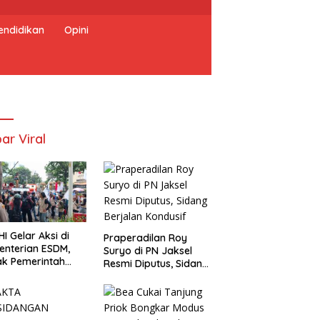
endidikan
Opini
ar Viral
I Gelar Aksi di
Praperadilan Roy
nterian ESDM,
Suryo di PN Jaksel
k Pemerintah
Resmi Diputus, Sidang
dkan Transisi
Berjalan Kondusif
gi Berkeadilan