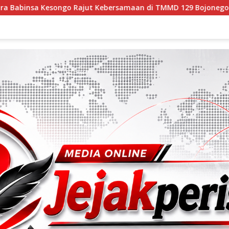
Kebersamaan di TMMD 129 Bojonegoro
Kehangatan Pos 