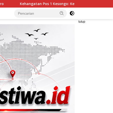
1 Kesongo: Ketika Satgas TMMD 129 Bojonegoro dan Warga Me
tutup