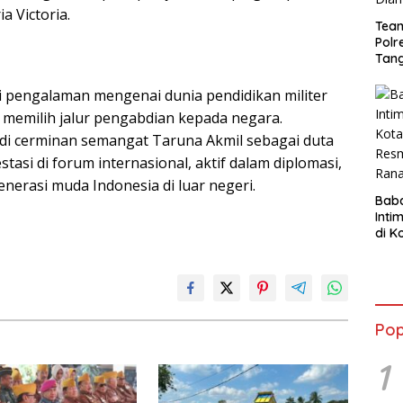
a Victoria.
Tea
Polr
Tan
Cura
Sep
 pengalaman mengenai dunia pendidikan militer
Dia
m memilih jalur pengabdian kepada negara.
di cerminan semangat Taruna Akmil sebagai duta
asi di forum internasional, aktif dalam diplomasi,
nerasi muda Indonesia di luar negeri.
Bab
Inti
di K
Resm
Ran
Pop
1