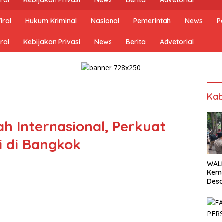
iral
Hukum Kriminal
Nasional
Pemerintah
News
P
ral
Kebijakan Privasi
News
Berita
Advetorial
Kab
h Internasional, Perkuat
i di Bangkok
WALH
Keme
Desa
Wuju
Ener