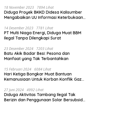
Pamungkas Dido’akan Jadi Pemimpin
Amanah
18 November 2023
7894 Lihat
Diduga Proyek BKKD Didesa Kalisumber
Mengabaikan UU Informasi Keterbukaan
Publik
14 Desember 2023
7781 Lihat
PT Multi Niaga Energi, Diduga Muat BBM
Ilegal Tanpa Dilengkapi Surat
23 Desember 2024
7203 Lihat
Batu Akik Badar Besi: Pesona dan
Manfaat yang Tak Terbantahkan
15 Februari 2024
6084 Lihat
Hari Ketiga Bongkar Muat Bantuan
Kemanusiaan Untuk Korban Konflik Gaza
di El Arish Mesir
27 Juni 2024
4992 Lihat
Diduga Aktivitas Tambang Ilegal Tak
Berizin dan Penggunaan Solar Bersubsidi
di Kecamatan Palang