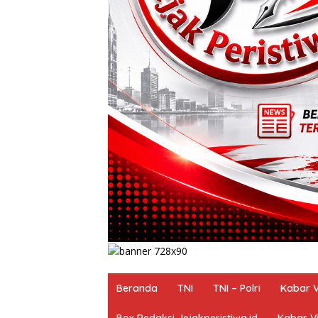
Beranda
TNI
TNI – Polri
Kabar V
Box Redaksi Jejakperistiwa.id
Kabar Vi