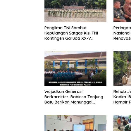
Panglima TNI Sambut
Peringat
Kepulangan Satgas Kizi TNI
Nasiona
Kontingen Garuda XX-V
Renovasi
MONUSCO
Bedah Ru
Provinsi
Wujudkan Generasi
Rehab J
Berkarakter, Babinsa Tanjung
Kodim 18
Batu Berikan Manunggal
Hampir 
Pendidikan Pada Pelajar
Akses da
Mobilit
Sesor