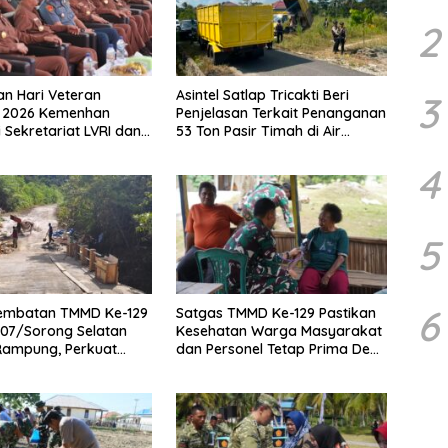
2
an Hari Veteran
Asintel Satlap Tricakti Beri
3
l 2026 Kemenhan
Penjelasan Terkait Penanganan
 Sekretariat LVRI dan
53 Ton Pasir Timah di Air
mah Veteran di 19
Merbau
4
5
6
embatan TMMD Ke-129
Satgas TMMD Ke-129 Pastikan
07/Sorong Selatan
Kesehatan Warga Masyarakat
Rampung, Perkuat
dan Personel Tetap Prima Demi
n Tingkatkan
Suksesnya TMMD di Kampung
as Warga Kampung
Sesor