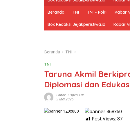
Beranda
TNI
TNI – Polri
Kabar V
Box Redaksi Jejakperistiwa.id
Kabar Vi
Beranda
TNI
TNI
Taruna Akmil Berkipra
Diplomasi dan Edukas
Editor Puspen TNI
5 Mei 2025
Post Views:
87