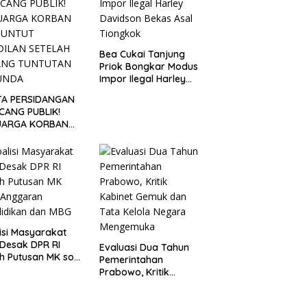
Bea Cukai Tanjung
Priok Bongkar Modus
Impor Ilegal Harley
Davidson Bekas Asal
TA PERSIDANGAN
Tiongkok
CANG PUBLIK!
UARGA KORBAN
UNTUT KEADILAN
ELAH SIDANG
TUTAN DITUNDA
isi Masyarakat
l Desak DPR RI
Evaluasi Dua Tahun
h Putusan MK soal
Pemerintahan
aran Pendidikan
Prabowo, Kritik
 MBG
Kabinet Gemuk dan
Tata Kelola Negara