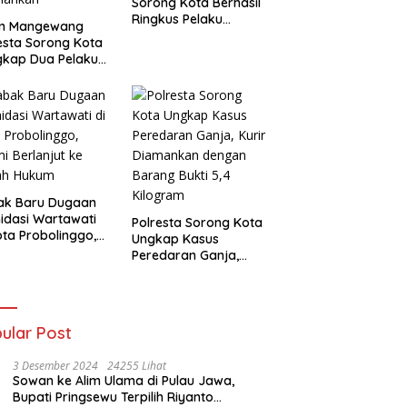
Sorong Kota Berhasil
Ringkus Pelaku
m Mangewang
Pencurian
esta Sorong Kota
gkap Dua Pelaku
nmor, Enam Unit
eda Motor
mankan
ak Baru Dugaan
midasi Wartawati
Polresta Sorong Kota
ota Probolinggo,
Ungkap Kasus
i Berlanjut ke
Peredaran Ganja,
ah Hukum
Kurir Diamankan
dengan Barang Bukti
5,4 Kilogram
ular Post
3 Desember 2024
24255 Lihat
Sowan ke Alim Ulama di Pulau Jawa,
Bupati Pringsewu Terpilih Riyanto