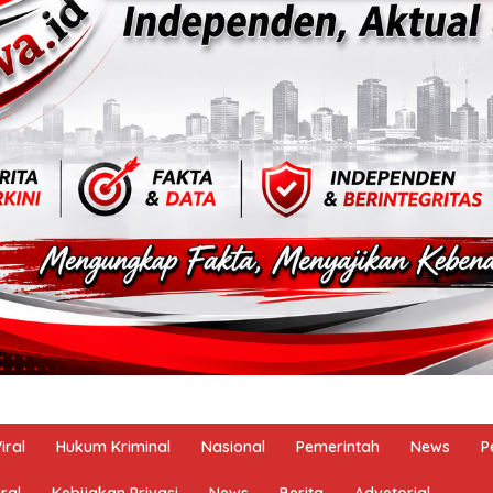
iral
Hukum Kriminal
Nasional
Pemerintah
News
P
ral
Kebijakan Privasi
News
Berita
Advetorial