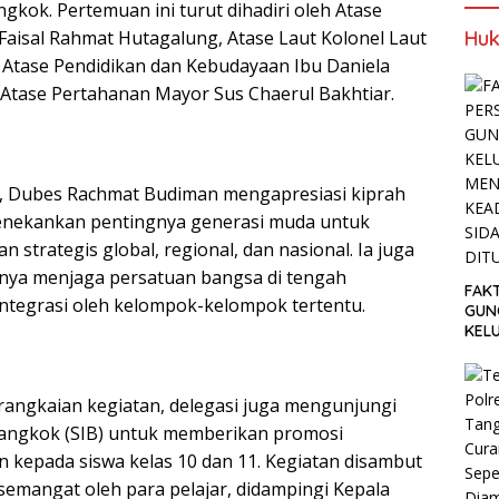
gkok. Pertemuan ini turut dihadiri oleh Atase
Huk
Faisal Rahmat Hutagalung, Atase Laut Kolonel Laut
 Atase Pendidikan dan Kebudayaan Ibu Daniela
n Atase Pertahanan Mayor Sus Chaerul Bakhtiar.
 Dubes Rachmat Budiman mengapresiasi kiprah
enekankan pentingnya generasi muda untuk
strategis global, regional, dan nasional. Ia juga
nya menjaga persatuan bangsa di tengah
FAK
ntegrasi oleh kelompok-kelompok tertentu.
GUN
KEL
MEN
SET
TUN
 rangkaian kegiatan, delegasi juga mengunjungi
Bangkok (SIB) untuk memberikan promosi
n kepada siswa kelas 10 dan 11. Kegiatan disambut
semangat oleh para pelajar, didampingi Kepala