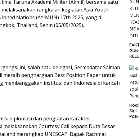
lima Taruna Akademi Militer (Akmil) bersama satu
 melaksanakan rangkaian kegiatan Asia Youth
 United Nations (AYIMUN) 17th 2025, yang di
gkok, Thailand, Senin (05/05/2025).
FAK
GUN
KEL
MEN
gengsi ini, salah satu delegasi, Sermadatar Salman
SET
TUN
asil meraih penghargaan Best Position Paper untuk
ng membanggakan institusi dan Indonesia di kancah
Koal
Sipi
Patu
 misi diplomasi dan penguatan karakter
Angg
i melaksanakan Courtesy Call kepada Duta Besar
dan
Thailand merangkap UNESCAP, Bapak Rachmat