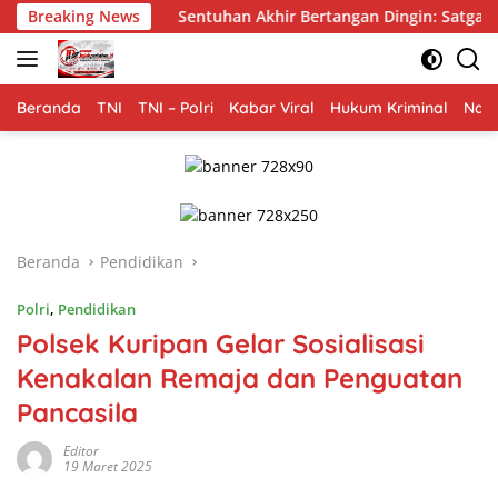
Langsung
Breaking News
Sentuhan Akhir Bertangan Dingin: Satgas TMMD 129 Bojone
ke
konten
Beranda
TNI
TNI – Polri
Kabar Viral
Hukum Kriminal
Nasi
Beranda
Pendidikan
Polri
,
Pendidikan
Polsek Kuripan Gelar Sosialisasi
Kenakalan Remaja dan Penguatan
Pancasila
Editor
19 Maret 2025