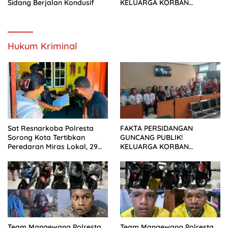
Sidang Berjalan Kondusif
KELUARGA KORBAN
MENUNTUT KEADILAN
SETELAH SIDANG TUNTUTAN
DITUNDA
Hukum Kriminal
Sat Resnarkoba Polresta
FAKTA PERSIDANGAN
Sorong Kota Tertibkan
GUNCANG PUBLIK!
Peredaran Miras Lokal, 29
KELUARGA KORBAN
Liter Cap Tikus Diamankan
MENUNTUT KEADILAN
SETELAH SIDANG TUNTUTAN
DITUNDA
Team Mangewang Polresta
Team Mangewang Polresta