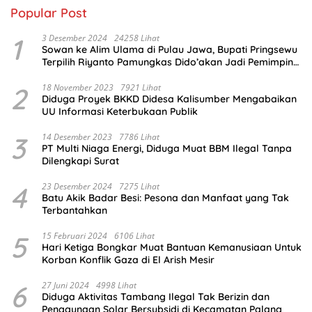
Popular Post
1
3 Desember 2024
24258 Lihat
Sowan ke Alim Ulama di Pulau Jawa, Bupati Pringsewu
Terpilih Riyanto Pamungkas Dido’akan Jadi Pemimpin
Amanah
2
18 November 2023
7921 Lihat
Diduga Proyek BKKD Didesa Kalisumber Mengabaikan
UU Informasi Keterbukaan Publik
3
14 Desember 2023
7786 Lihat
PT Multi Niaga Energi, Diduga Muat BBM Ilegal Tanpa
Dilengkapi Surat
4
23 Desember 2024
7275 Lihat
Batu Akik Badar Besi: Pesona dan Manfaat yang Tak
Terbantahkan
5
15 Februari 2024
6106 Lihat
Hari Ketiga Bongkar Muat Bantuan Kemanusiaan Untuk
Korban Konflik Gaza di El Arish Mesir
6
27 Juni 2024
4998 Lihat
Diduga Aktivitas Tambang Ilegal Tak Berizin dan
Penggunaan Solar Bersubsidi di Kecamatan Palang