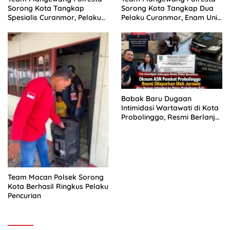
Sorong Kota Tangkap
Sorong Kota Tangkap Dua
Spesialis Curanmor, Pelaku
Pelaku Curanmor, Enam Unit
Akui Curi 29 Sepeda Motor
Sepeda Motor Diamankan
Babak Baru Dugaan
Intimidasi Wartawati di Kota
Probolinggo, Resmi Berlanjut
ke Ranah Hukum
Team Macan Polsek Sorong
Kota Berhasil Ringkus Pelaku
Pencurian