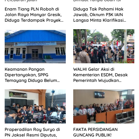
Enam Tiang PLN Roboh di
Diduga Tak Pahami Hak
Jalan Raya Manyar Gresik,
Jawab, Oknum P3K IAIN
Diduga Terdampak Proyek
Langsa Minta Klarifikasi
Pelebaran Jalan
Dimuat Tanpa Ubah Isi
Keamanan Pangan
WALHI Gelar Aksi di
Dipertanyakan, SPPG
Kementerian ESDM, Desak
Temayang Diduga Belum
Pemerintah Wujudkan
Mengantongi SLHS
Transisi Energi Berkeadilan
Praperadilan Roy Suryo di
FAKTA PERSIDANGAN
PN Jaksel Resmi Diputus,
GUNCANG PUBLIK!