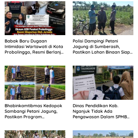
Babak Baru Dugaan
Polisi Dampingi Petani
Intimidasi Wartawati di Kota
Jagung di Sumberasih,
Probolinggo, Resmi Berlanjut
Pastikan Lahan Binaan Siap
ke Ranah Hukum
Dukung Ketahanan Pangan
Bhabinkamtibmas Kedopok
Dinas Pendidikan Kab.
Sambangi Petani Jagung,
Nganjuk Tidak Ada
Pastikan Program
Pengawasan Dalam SPMB
Ketahanan Pangan Berjalan
2026 SMPN