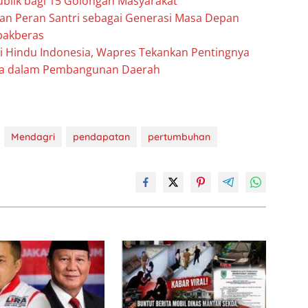
ublik bagi 15 Golongan Masyarakat
n Peran Santri sebagai Generasi Masa Depan
bakberas
ti Hindu Indonesia, Wapres Tekankan Pentingnya
ya dalam Pembangunan Daerah
Mendagri
pendapatan
pertumbuhan