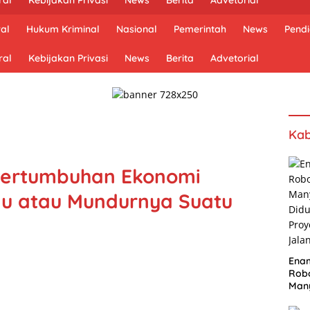
al
Hukum Kriminal
Nasional
Pemerintah
News
Pendi
ral
Kebijakan Privasi
News
Berita
Advetorial
Kab
Pertumbuhan Ekonomi
u atau Mundurnya Suatu
Ena
Robo
Many
Did