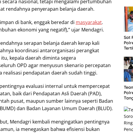
i secara nasional, tetapi mengalami pertumbuhan
bat rendahnya penyerapan belanja daerah.
simpan di bank, enggak beredar di
masyarakat
.
mbuhan ekonomi yang negatif),” ujar Mendagri.
Sat
endahnya serapan belanja daerah kerap kali
Polr
Tert
ahnya koordinasi antarorganisasi perangkat
Mira
itu, kepala daerah diminta segera
Cap
seluruh OPD agar menyusun skenario percepatan
ka realisasi pendapatan daerah sudah tinggi.
pentingnya evaluasi internal untuk mempercepat
Tea
Polr
tan, baik dari Pendapatan Asli Daerah (PAD),
Tang
intah pusat, maupun sumber lainnya seperti Badan
Cura
 (BUMD) dan Badan Layanan Umum Daerah (BLUD).
Akui
Mot
but, Mendagri kembali mengingatkan pentingnya
 Namun, ia menegaskan bahwa efisiensi bukan