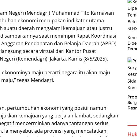
Proy
Jala
alam Negeri (Mendagri) Muhammad Tito Karnavian
mbuhan ekonomi merupakan indikator utama
h suatu daerah mengalami kemajuan atau justru
i disampaikannya saat memimpin Rapat Koordinasi
Kea
i Anggaran Pendapatan dan Belanja Daerah (APBD)
Dipe
Tem
langsung secara virtual dari Kantor Pusat
Bel
egeri (Kemendagri), Jakarta, Kamis (8/5/2025).
SLH
ekonominya maju berarti negara itu akan maju
 maju,” tegas Mendagri.
Prap
Sury
an, pertumbuhan ekonomi yang positif namun
Resm
Berj
jukkan kemajuan yang berjalan lambat, sedangkan
egatif mencerminkan adanya tantangan serius
 Ia menyebut ada provinsi yang mencatatkan
Huk