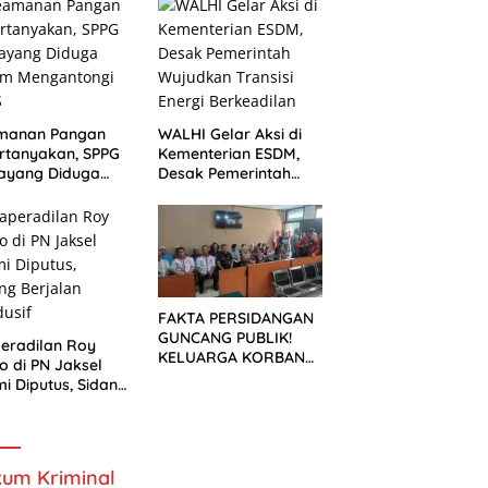
ek Pelebaran
n
manan Pangan
WALHI Gelar Aksi di
rtanyakan, SPPG
Kementerian ESDM,
ayang Diduga
Desak Pemerintah
um Mengantongi
Wujudkan Transisi
S
Energi Berkeadilan
FAKTA PERSIDANGAN
GUNCANG PUBLIK!
eradilan Roy
KELUARGA KORBAN
o di PN Jaksel
MENUNTUT KEADILAN
i Diputus, Sidang
SETELAH SIDANG
alan Kondusif
TUNTUTAN DITUNDA
um Kriminal