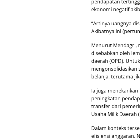
pendapatan tertingg
ekonomi negatif aki
“Artinya uangnya di
Akibatnya ini (pertu
Menurut Mendagri, r
disebabkan oleh lem
daerah (OPD). Untuk 
mengonsolidasikan 
belanja, terutama ji
Ia juga menekankan 
peningkatan pendapa
transfer dari pemer
Usaha Milik Daerah
Dalam konteks terse
efisiensi anggaran.