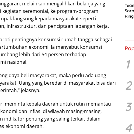
nggaran, melainkan mengalihkan belanja yang
Tea
rti kegiatan seremonial, ke program-program
Soro
Ring
ampak langsung kepada masyarakat seperti
Penc
n, infrastruktur, dan penciptaan lapangan kerja.
oroti pentingnya konsumsi rumah tangga sebagai
ertumbuhan ekonomi. Ia menyebut konsumsi
Pop
mbang lebih dari 54 persen terhadap
1
i nasional.
ng daya beli masyarakat, maka perlu ada uang
2
yarakat. Uang yang beredar di masyarakat bisa dari
rintah,” jelasnya.
3
gri meminta kepala daerah untuk rutin memantau
onomi dan inflasi di wilayah masing-masing.
indikator penting yang saling terkait dalam
4
tas ekonomi daerah.