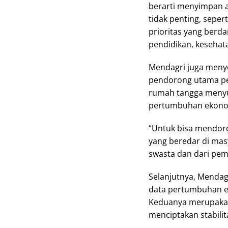
berarti menyimpan a
tidak penting, sepe
prioritas yang berd
pendidikan, kesehata
Mendagri juga meny
pendorong utama p
rumah tangga menyu
pertumbuhan ekonom
“Untuk bisa mendoro
yang beredar di mas
swasta dan dari peme
Selanjutnya, Menda
data pertumbuhan ek
Keduanya merupakan 
menciptakan stabili