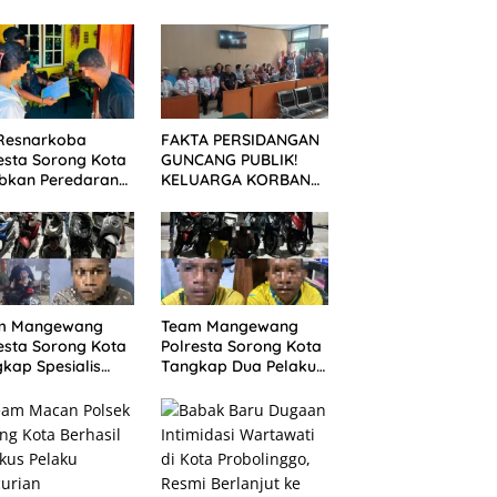
 Resnarkoba
FAKTA PERSIDANGAN
esta Sorong Kota
GUNCANG PUBLIK!
ibkan Peredaran
KELUARGA KORBAN
s Lokal, 29 Liter
MENUNTUT KEADILAN
 Tikus Diamankan
SETELAH SIDANG
TUNTUTAN DITUNDA
m Mangewang
Team Mangewang
esta Sorong Kota
Polresta Sorong Kota
kap Spesialis
Tangkap Dua Pelaku
nmor, Pelaku
Curanmor, Enam Unit
 Curi 29 Sepeda
Sepeda Motor
or
Diamankan