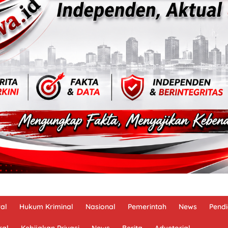
al
Hukum Kriminal
Nasional
Pemerintah
News
Pendi
ral
Kebijakan Privasi
News
Berita
Advetorial