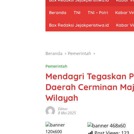
Beranda
TNI
TNI – Polri
Kabar Vir
Box Redaksi Jejakperistiwa.id
Kabar Vi
Beranda
Pemerintah
Pemerintah
Mendagri Tegaskan 
Daerah Cerminan Maj
Wilayah
Editor
8 Mei 2025
Post Views:
123