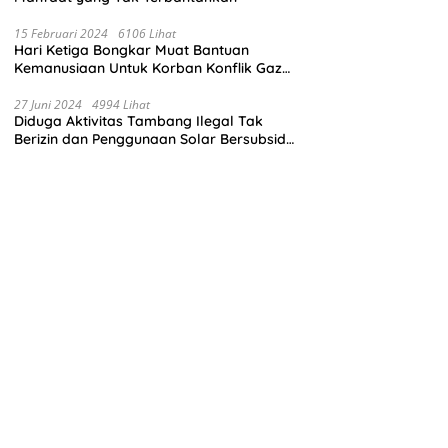
15 Februari 2024
6106 Lihat
Hari Ketiga Bongkar Muat Bantuan
Kemanusiaan Untuk Korban Konflik Gaza
di El Arish Mesir
27 Juni 2024
4994 Lihat
Diduga Aktivitas Tambang Ilegal Tak
Berizin dan Penggunaan Solar Bersubsidi
di Kecamatan Palang