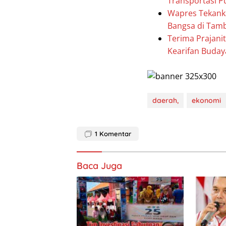
Transportasi P
Wapres Tekanka
Bangsa di Tam
Terima Prajani
Kearifan Buda
daerah,
ekonomi
1
Komentar
Baca Juga