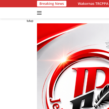
Langsung
Wakornas TRCPPA Muhammad Gufron Sambut 
Breaking News
ke
konten
tutup