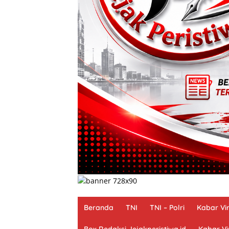
Beranda
TNI
TNI – Polri
Kabar Vir
Box Redaksi Jejakperistiwa.id
Kabar Vi