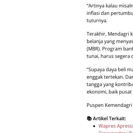
“Artinya kalau misal
inflasi dan pertumb
tuturnya.
Terakhir, Mendagri
belanja yang menya
(MBR). Program bant
tunai, harus segera 
“Supaya daya beli 
enggak tertekan. Da
tangga yang kontrib
ekonomi, baik pusa
Puspen Kemendagri
📚 Artikel Terkait:
Wapres Apresia