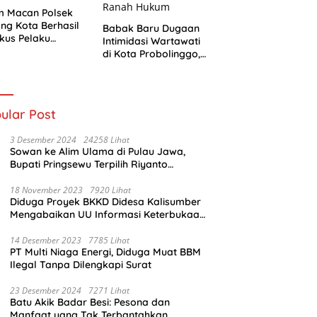
m Macan Polsek
ng Kota Berhasil
Babak Baru Dugaan
kus Pelaku
Intimidasi Wartawati
urian
di Kota Probolinggo,
Resmi Berlanjut ke
Ranah Hukum
ular Post
3 Desember 2024
24258 Lihat
Sowan ke Alim Ulama di Pulau Jawa,
Bupati Pringsewu Terpilih Riyanto
Pamungkas Dido’akan Jadi Pemimpin
Amanah
18 November 2023
7920 Lihat
Diduga Proyek BKKD Didesa Kalisumber
Mengabaikan UU Informasi Keterbukaan
Publik
14 Desember 2023
7785 Lihat
PT Multi Niaga Energi, Diduga Muat BBM
Ilegal Tanpa Dilengkapi Surat
23 Desember 2024
7271 Lihat
Batu Akik Badar Besi: Pesona dan
Manfaat yang Tak Terbantahkan