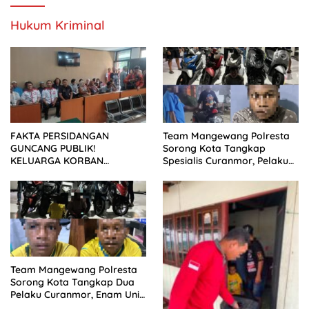
DITUNDA
Hukum Kriminal
FAKTA PERSIDANGAN
Team Mangewang Polresta
GUNCANG PUBLIK!
Sorong Kota Tangkap
KELUARGA KORBAN
Spesialis Curanmor, Pelaku
MENUNTUT KEADILAN
Akui Curi 29 Sepeda Motor
SETELAH SIDANG TUNTUTAN
DITUNDA
Team Mangewang Polresta
Sorong Kota Tangkap Dua
Pelaku Curanmor, Enam Unit
Sepeda Motor Diamankan