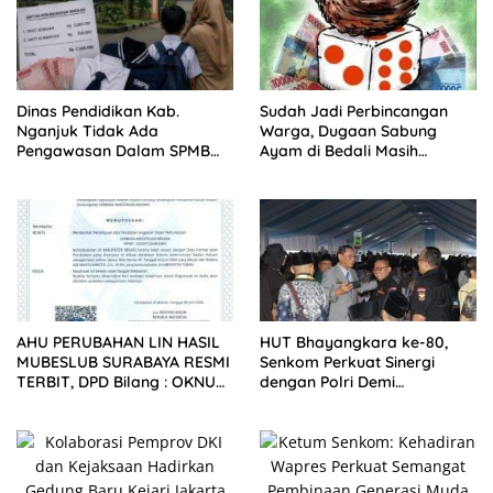
Dinas Pendidikan Kab.
Sudah Jadi Perbincangan
Nganjuk Tidak Ada
Warga, Dugaan Sabung
Pengawasan Dalam SPMB
Ayam di Bedali Masih
2026 SMPN
Menunggu Tindakan
AHU PERUBAHAN LIN HASIL
HUT Bhayangkara ke-80,
MUBESLUB SURABAYA RESMI
Senkom Perkuat Sinergi
TERBIT, DPD Bilang : OKNUM
dengan Polri Demi
PEMBUAT GADUH HARUS
Keamanan Nasional
HENTIKAN FITNAH