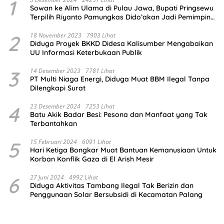
1
Sowan ke Alim Ulama di Pulau Jawa, Bupati Pringsewu
Terpilih Riyanto Pamungkas Dido’akan Jadi Pemimpin
Amanah
2
18 November 2023
7903 Lihat
Diduga Proyek BKKD Didesa Kalisumber Mengabaikan
UU Informasi Keterbukaan Publik
3
14 Desember 2023
7781 Lihat
PT Multi Niaga Energi, Diduga Muat BBM Ilegal Tanpa
Dilengkapi Surat
4
23 Desember 2024
7253 Lihat
Batu Akik Badar Besi: Pesona dan Manfaat yang Tak
Terbantahkan
5
15 Februari 2024
6091 Lihat
Hari Ketiga Bongkar Muat Bantuan Kemanusiaan Untuk
Korban Konflik Gaza di El Arish Mesir
6
27 Juni 2024
4992 Lihat
Diduga Aktivitas Tambang Ilegal Tak Berizin dan
Penggunaan Solar Bersubsidi di Kecamatan Palang