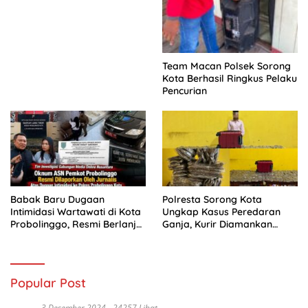
Team Macan Polsek Sorong
Kota Berhasil Ringkus Pelaku
Pencurian
Babak Baru Dugaan
Polresta Sorong Kota
Intimidasi Wartawati di Kota
Ungkap Kasus Peredaran
Probolinggo, Resmi Berlanjut
Ganja, Kurir Diamankan
ke Ranah Hukum
dengan Barang Bukti 5,4
Kilogram
Popular Post
3 Desember 2024
24257 Lihat