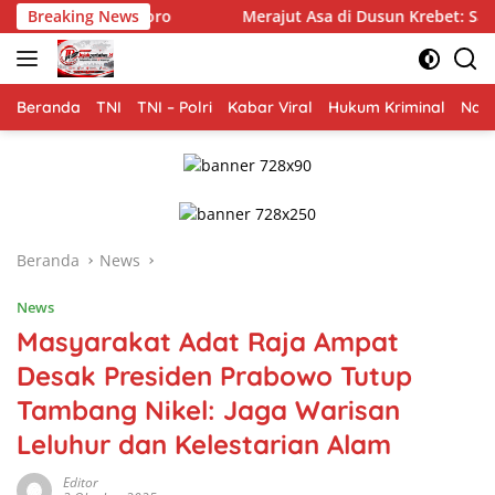
Langsung
egoro
Breaking News
Merajut Asa di Dusun Krebet: Satgas TMMD 129 B
ke
konten
Beranda
TNI
TNI – Polri
Kabar Viral
Hukum Kriminal
Nasi
Beranda
News
News
Masyarakat Adat Raja Ampat
Desak Presiden Prabowo Tutup
Tambang Nikel: Jaga Warisan
Leluhur dan Kelestarian Alam
Editor