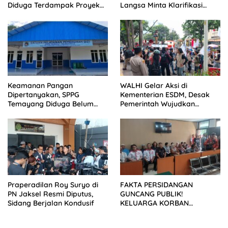
Diduga Terdampak Proyek
Langsa Minta Klarifikasi
Pelebaran Jalan
Dimuat Tanpa Ubah Isi
Keamanan Pangan
WALHI Gelar Aksi di
Dipertanyakan, SPPG
Kementerian ESDM, Desak
Temayang Diduga Belum
Pemerintah Wujudkan
Mengantongi SLHS
Transisi Energi Berkeadilan
Praperadilan Roy Suryo di
FAKTA PERSIDANGAN
PN Jaksel Resmi Diputus,
GUNCANG PUBLIK!
Sidang Berjalan Kondusif
KELUARGA KORBAN
MENUNTUT KEADILAN
SETELAH SIDANG TUNTUTAN