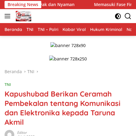
Langsung
ayak dan Nyaman
Breaking News
Memasuki Fase Finishing: Pembanguna
ke
konten
Beranda
TNI
TNI – Polri
Kabar Viral
Hukum Kriminal
Nasi
Beranda
TNI
TNI
Kapushubad Berikan Ceramah
Pembekalan tentang Komunikasi
dan Elektronika kepada Taruna
Akmil
Editor