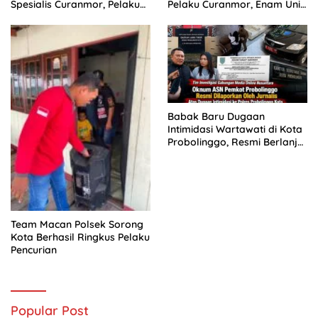
Spesialis Curanmor, Pelaku
Pelaku Curanmor, Enam Unit
Akui Curi 29 Sepeda Motor
Sepeda Motor Diamankan
Babak Baru Dugaan
Intimidasi Wartawati di Kota
Probolinggo, Resmi Berlanjut
ke Ranah Hukum
Team Macan Polsek Sorong
Kota Berhasil Ringkus Pelaku
Pencurian
Popular Post