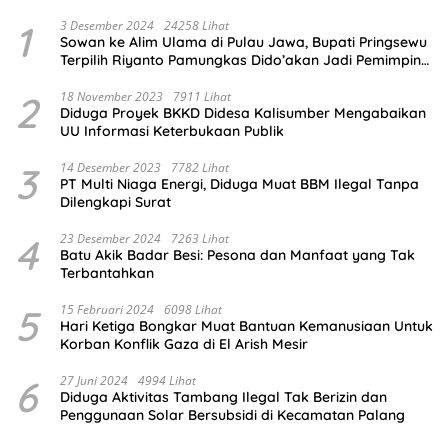
1
3 Desember 2024
24258 Lihat
Sowan ke Alim Ulama di Pulau Jawa, Bupati Pringsewu
Terpilih Riyanto Pamungkas Dido’akan Jadi Pemimpin
Amanah
2
18 November 2023
7911 Lihat
Diduga Proyek BKKD Didesa Kalisumber Mengabaikan
UU Informasi Keterbukaan Publik
3
14 Desember 2023
7782 Lihat
PT Multi Niaga Energi, Diduga Muat BBM Ilegal Tanpa
Dilengkapi Surat
4
23 Desember 2024
7263 Lihat
Batu Akik Badar Besi: Pesona dan Manfaat yang Tak
Terbantahkan
5
15 Februari 2024
6098 Lihat
Hari Ketiga Bongkar Muat Bantuan Kemanusiaan Untuk
Korban Konflik Gaza di El Arish Mesir
6
27 Juni 2024
4994 Lihat
Diduga Aktivitas Tambang Ilegal Tak Berizin dan
Penggunaan Solar Bersubsidi di Kecamatan Palang