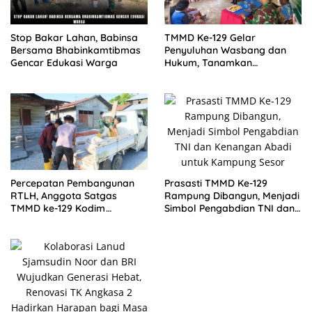
Stop Bakar Lahan, Babinsa
TMMD Ke-129 Gelar
Bersama Bhabinkamtibmas
Penyuluhan Wasbang dan
Gencar Edukasi Warga
Hukum, Tanamkan
Kesadaran Berbangsa serta
Taat Aturan di Kampung
Sesor
Prasasti TMMD Ke-129
Percepatan Pembangunan
Rampung Dibangun, Menjadi
RTLH, Anggota Satgas
Simbol Pengabdian TNI dan
TMMD ke-129 Kodim
Kenangan Abadi untuk
1505/Tidore Turunkan
Kampung Sesor
Material Semen