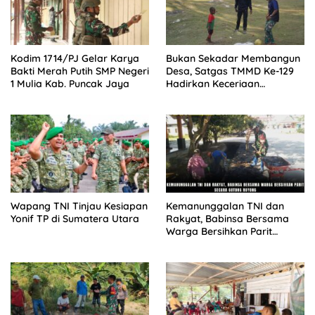
Kodim 1714/PJ Gelar Karya
Bukan Sekadar Membangun
Bakti Merah Putih SMP Negeri
Desa, Satgas TMMD Ke-129
1 Mulia Kab. Puncak Jaya
Hadirkan Keceriaan
Bersama Anak-Anak
Kampung Sesor
Wapang TNI Tinjau Kesiapan
Kemanunggalan TNI dan
Yonif TP di Sumatera Utara
Rakyat, Babinsa Bersama
Warga Bersihkan Parit
Secara Gotong Royong