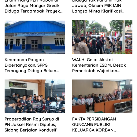
Enam Tiang PLN Roboh di
Diduga Tak Pahami Hak
Jalan Raya Manyar Gresik,
Jawab, Oknum P3K IAIN
Diduga Terdampak Proyek
Langsa Minta Klarifikasi
Pelebaran Jalan
Dimuat Tanpa Ubah Isi
Keamanan Pangan
WALHI Gelar Aksi di
Dipertanyakan, SPPG
Kementerian ESDM, Desak
Temayang Diduga Belum
Pemerintah Wujudkan
Mengantongi SLHS
Transisi Energi Berkeadilan
Praperadilan Roy Suryo di
FAKTA PERSIDANGAN
PN Jaksel Resmi Diputus,
GUNCANG PUBLIK!
Sidang Berjalan Kondusif
KELUARGA KORBAN
MENUNTUT KEADILAN