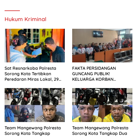
SETELAH SIDANG TUNTUTAN
DITUNDA
Hukum Kriminal
Sat Resnarkoba Polresta
FAKTA PERSIDANGAN
Sorong Kota Tertibkan
GUNCANG PUBLIK!
Peredaran Miras Lokal, 29
KELUARGA KORBAN
Liter Cap Tikus Diamankan
MENUNTUT KEADILAN
SETELAH SIDANG TUNTUTAN
DITUNDA
Team Mangewang Polresta
Team Mangewang Polresta
Sorong Kota Tangkap
Sorong Kota Tangkap Dua