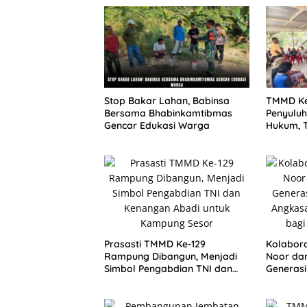
Stop Bakar Lahan, Babinsa
TMMD Ke
Bersama Bhabinkamtibmas
Penyulu
Gencar Edukasi Warga
Hukum, 
Berbangs
di Kamp
Prasasti TMMD Ke-129
Kolabora
Rampung Dibangun, Menjadi
Noor da
Simbol Pengabdian TNI dan
Generasi
Kenangan Abadi untuk
Angkasa
Kampung Sesor
bagi Ma