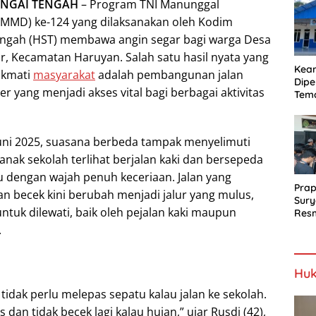
Proy
UNGAI TENGAH
– Program TNI Manunggal
Jala
MD) ke-124 yang dilaksanakan oleh Kodim
engah (HST) membawa angin segar bagi warga Desa
r, Kecamatan Haruyan. Salah satu hasil nyata yang
Kea
nikmati
masyarakat
adalah pembangunan jalan
Dipe
r yang menjadi akses vital bagi berbagai aktivitas
Tem
Bel
SLH
Juni 2025, suasana berbeda tampak menyelimuti
anak sekolah terlihat berjalan kaki dan bersepeda
u dengan wajah penuh keceriaan. Jalan yang
Prap
n becek kini berubah menjadi jalur yang mulus,
Sury
tuk dilewati, baik oleh pejalan kaki maupun
Resm
Berj
.
Huk
tidak perlu melepas sepatu kalau jalan ke sekolah.
dan tidak becek lagi kalau hujan,” ujar Rusdi (42),