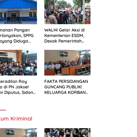
ek Pelebaran
n
manan Pangan
WALHI Gelar Aksi di
rtanyakan, SPPG
Kementerian ESDM,
ayang Diduga
Desak Pemerintah
um Mengantongi
Wujudkan Transisi
S
Energi Berkeadilan
eradilan Roy
FAKTA PERSIDANGAN
o di PN Jaksel
GUNCANG PUBLIK!
i Diputus, Sidang
KELUARGA KORBAN
alan Kondusif
MENUNTUT KEADILAN
SETELAH SIDANG
TUNTUTAN DITUNDA
um Kriminal