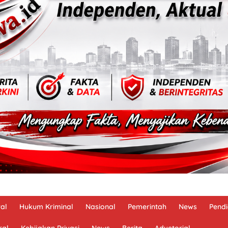
al
Hukum Kriminal
Nasional
Pemerintah
News
Pendi
ral
Kebijakan Privasi
News
Berita
Advetorial