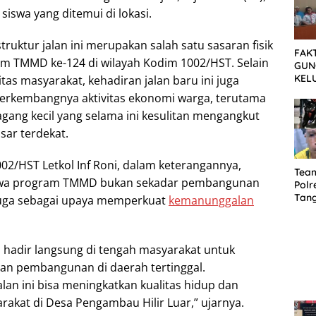
siswa yang ditemui di lokasi.
uktur jalan ini merupakan salah satu sasaran fisik
FAK
m TMMD ke-124 di wilayah Kodim 1002/HST. Selain
GUN
KEL
as masyarakat, kehadiran jalan baru ini juga
MEN
rkembangnya aktivitas ekonomi warga, terutama
SET
agang kecil yang selama ini kesulitan mengangkut
TUN
asar terdekat.
/HST Letkol Inf Roni, dalam keterangannya,
Tea
wa program TMMD bukan sekadar pembangunan
Polr
Tan
i juga sebagai upaya memperkuat
kemanunggalan
Cura
Sep
Dia
 hadir langsung di tengah masyarakat untuk
n pembangunan di daerah tertinggal.
lan ini bisa meningkatkan kualitas hidup dan
rakat di Desa Pengambau Hilir Luar,” ujarnya.