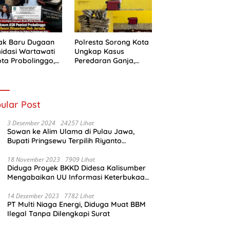
ak Baru Dugaan
Polresta Sorong Kota
midasi Wartawati
Ungkap Kasus
ota Probolinggo,
Peredaran Ganja,
i Berlanjut ke
Kurir Diamankan
ah Hukum
dengan Barang Bukti
5,4 Kilogram
ular Post
3 Desember 2024
24257 Lihat
Sowan ke Alim Ulama di Pulau Jawa,
Bupati Pringsewu Terpilih Riyanto
Pamungkas Dido’akan Jadi Pemimpin
Amanah
18 November 2023
7909 Lihat
Diduga Proyek BKKD Didesa Kalisumber
Mengabaikan UU Informasi Keterbukaan
Publik
14 Desember 2023
7782 Lihat
PT Multi Niaga Energi, Diduga Muat BBM
Ilegal Tanpa Dilengkapi Surat