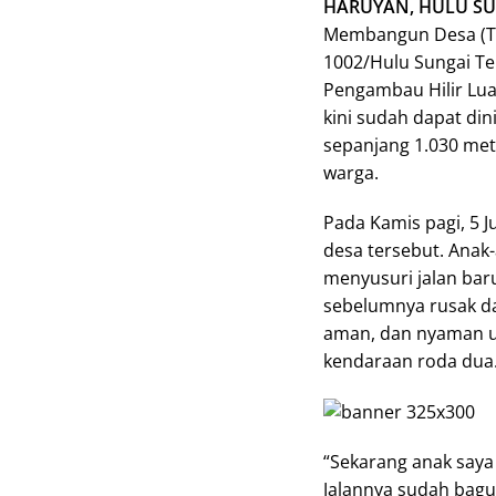
HARUYAN, HULU S
Membangun Desa (TM
1002/Hulu Sungai T
Pengambau Hilir Lua
kini sudah dapat di
sepanjang 1.030 mete
warga.
Pada Kamis pagi, 5 
desa tersebut. Anak-
menyusuri jalan bar
sebelumnya rusak da
aman, dan nyaman un
kendaraan roda dua
“Sekarang anak saya 
Jalannya sudah bagus 