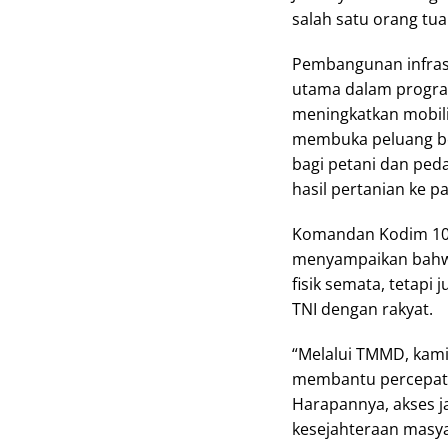
salah satu orang tua 
Pembangunan infrastr
utama dalam progra
meningkatkan mobilit
membuka peluang be
bagi petani dan ped
hasil pertanian ke p
Komandan Kodim 1002
menyampaikan bah
fisik semata, tetap
TNI dengan rakyat.
“Melalui TMMD, kami
membantu percepata
Harapannya, akses ja
kesejahteraan masya