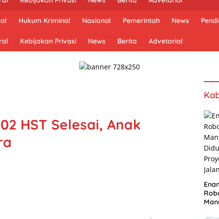
al
Hukum Kriminal
Nasional
Pemerintah
News
Pendi
ral
Kebijakan Privasi
News
Berita
Advetorial
Kab
02 HST Selesai, Anak
ra
Ena
Robo
Many
Did