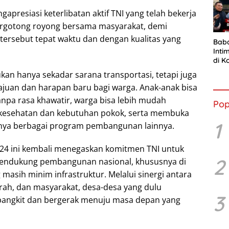
presiasi keterlibatan aktif TNI yang telah bekerja
bergotong royong bersama masyarakat, demi
 tersebut tepat waktu dan dengan kualitas yang
Bab
Inti
di K
Resm
bukan hanya sekadar sarana transportasi, tetapi juga
Ran
juan dan harapan baru bagi warga. Anak-anak bisa
anpa rasa khawatir, warga bisa lebih mudah
Pop
kesehatan dan kebutuhan pokok, serta membuka
1
nya berbagai program pembangunan lainnya.
4 ini kembali menegaskan komitmen TNI untuk
2
mendukung pembangunan nasional, khususnya di
 masih minim infrastruktur. Melalui sinergi antara
rah, dan masyarakat, desa-desa yang dulu
3
ai bangkit dan bergerak menuju masa depan yang