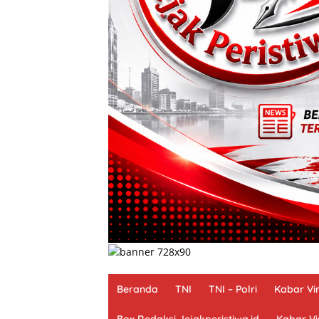
Beranda
TNI
TNI – Polri
Kabar Vir
Box Redaksi Jejakperistiwa.id
Kabar Vi