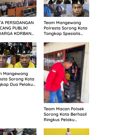
TA PERSIDANGAN
Team Mangewang
CANG PUBLIK!
Polresta Sorong Kota
UARGA KORBAN
Tangkap Spesialis
UNTUT KEADILAN
Curanmor, Pelaku
ELAH SIDANG
Akui Curi 29 Sepeda
TUTAN DITUNDA
Motor
m Mangewang
esta Sorong Kota
gkap Dua Pelaku
nmor, Enam Unit
eda Motor
mankan
Team Macan Polsek
Sorong Kota Berhasil
Ringkus Pelaku
Pencurian