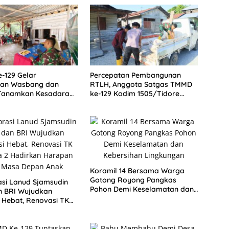
-129 Gelar
Percepatan Pembangunan
han Wasbang dan
RTLH, Anggota Satgas TMMD
Tanamkan Kesadaran
ke-129 Kodim 1505/Tidore
a serta Taat Aturan
Turunkan Material Semen
ung Sesor
Koramil 14 Bersama Warga
Gotong Royong Pangkas
si Lanud Sjamsudin
Pohon Demi Keselamatan dan
n BRI Wujudkan
Kebersihan Lingkungan
 Hebat, Renovasi TK
 2 Hadirkan Harapan
sa Depan Anak