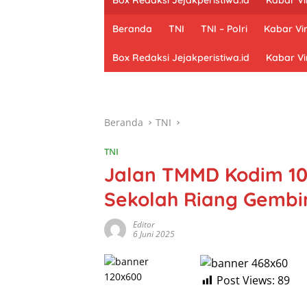
Beranda
TNI
TNI – Polri
Kabar Vir
Box Redaksi Jejakperistiwa.id
Kabar Vi
Beranda
TNI
TNI
Jalan TMMD Kodim 10
Sekolah Riang Gembi
Editor
6 Juni 2025
Post Views:
89