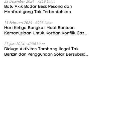
23 Desember 2024
7259 Lihat
Batu Akik Badar Besi: Pesona dan
Manfaat yang Tak Terbantahkan
15 Februari 2024
6093 Lihat
Hari Ketiga Bongkar Muat Bantuan
Kemanusiaan Untuk Korban Konflik Gaza
di El Arish Mesir
27 Juni 2024
4994 Lihat
Diduga Aktivitas Tambang Ilegal Tak
Berizin dan Penggunaan Solar Bersubsidi
di Kecamatan Palang