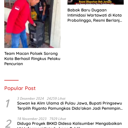
Babak Baru Dugaan
Intimidasi Wartawati di Kota
Probolinggo, Resmi Berlanjut
ke Ranah Hukum
Team Macan Polsek Sorong
Kota Berhasil Ringkus Pelaku
Pencurian
Popular Post
1
3 Desember 2024
24259 Lihat
Sowan ke Alim Ulama di Pulau Jawa, Bupati Pringsewu
Terpilih Riyanto Pamungkas Dido’akan Jadi Pemimpin
Amanah
2
18 November 2023
7929 Lihat
Diduga Proyek BKKD Didesa Kalisumber Mengabaikan