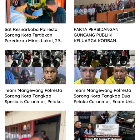
Sat Resnarkoba Polresta
FAKTA PERSIDANGAN
Sorong Kota Tertibkan
GUNCANG PUBLIK!
Peredaran Miras Lokal, 29
KELUARGA KORBAN
Liter Cap Tikus Diamankan
MENUNTUT KEADILAN
SETELAH SIDANG TUNTUTAN
DITUNDA
Team Mangewang Polresta
Team Mangewang Polresta
Sorong Kota Tangkap
Sorong Kota Tangkap Dua
Spesialis Curanmor, Pelaku
Pelaku Curanmor, Enam Unit
Akui Curi 29 Sepeda Motor
Sepeda Motor Diamankan