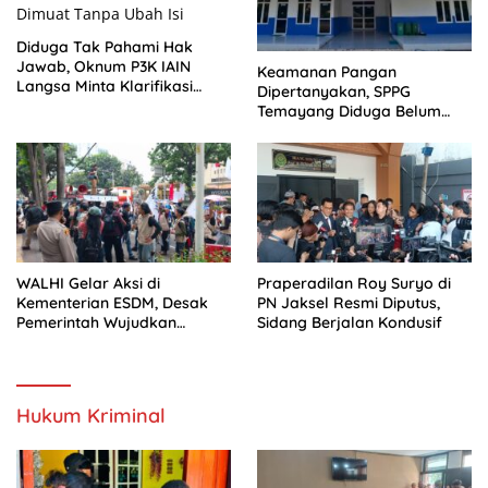
Diduga Tak Pahami Hak
Jawab, Oknum P3K IAIN
Keamanan Pangan
Langsa Minta Klarifikasi
Dipertanyakan, SPPG
Dimuat Tanpa Ubah Isi
Temayang Diduga Belum
Mengantongi SLHS
WALHI Gelar Aksi di
Praperadilan Roy Suryo di
Kementerian ESDM, Desak
PN Jaksel Resmi Diputus,
Pemerintah Wujudkan
Sidang Berjalan Kondusif
Transisi Energi Berkeadilan
Hukum Kriminal