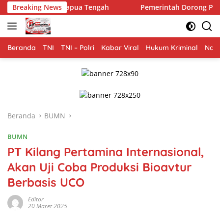
Langsung
pua Tengah
Breaking News
Pemerintah Dorong Pengelolaan Sampah Berke
ke
konten
Beranda
TNI
TNI – Polri
Kabar Viral
Hukum Kriminal
Nasi
Beranda
BUMN
BUMN
PT Kilang Pertamina Internasional,
Akan Uji Coba Produksi Bioavtur
Berbasis UCO
Editor
20 Maret 2025