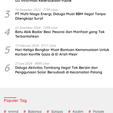
UU Informasi Keterbukaan Publik
3
14 Desember 2023
7789 Lihat
PT Multi Niaga Energi, Diduga Muat BBM Ilegal Tanpa
Dilengkapi Surat
4
23 Desember 2024
7298 Lihat
Batu Akik Badar Besi: Pesona dan Manfaat yang Tak
Terbantahkan
5
15 Februari 2024
6111 Lihat
Hari Ketiga Bongkar Muat Bantuan Kemanusiaan Untuk
Korban Konflik Gaza di El Arish Mesir
6
27 Juni 2024
4999 Lihat
Diduga Aktivitas Tambang Ilegal Tak Berizin dan
Penggunaan Solar Bersubsidi di Kecamatan Palang
Populer Tag
tmmd
Babinsa
Satgas
Kodim
Polsek