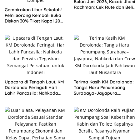
Bulan Juni 2026, Kacab Jhoni
Rachman: Cek Rute dan Beli
Gembirakan Libur Sekolah!
Tiket Resmi Agar Pelayaran
Pelni Sorong Kembali Buka
Aman Sampai Tujuan
Diskon 30% Tiket Kapal 20
Juni – 15 Agustus 2026, Jhoni
Rachman: Ayo Pulang
Kampung Tanpa Bebani
Dompet
Upacara di Tengah Laut, KM
Terima Kasih KM Dorolonda:
Dorolonda Peringati Hari
Tangis Haru Penumpang
Lahir Pancasila: Nahkoda
Surabaya–Jayapura,
dan Perwira Tegaskan
Nahkoda dan Crew KM
Semangat Persatuan untuk
Dorolonda Jadi Pahlawan
Indonesi
Laut Nusantara