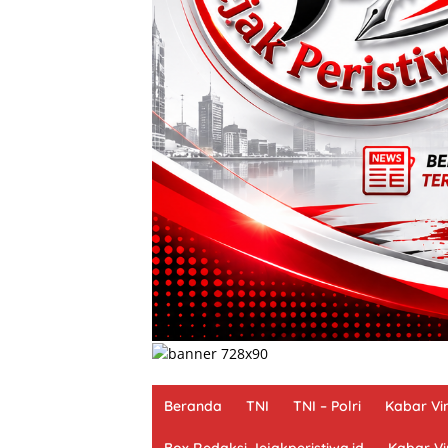
Beranda
TNI
TNI – Polri
Kabar Vir
Box Redaksi Jejakperistiwa.id
Kabar Vi