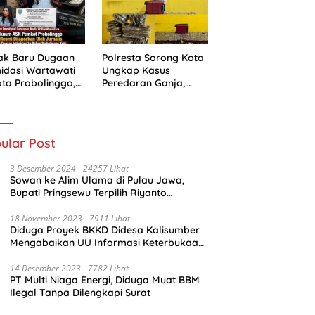
ak Baru Dugaan
Polresta Sorong Kota
midasi Wartawati
Ungkap Kasus
ota Probolinggo,
Peredaran Ganja,
i Berlanjut ke
Kurir Diamankan
ah Hukum
dengan Barang Bukti
5,4 Kilogram
ular Post
3 Desember 2024
24257 Lihat
Sowan ke Alim Ulama di Pulau Jawa,
Bupati Pringsewu Terpilih Riyanto
Pamungkas Dido’akan Jadi Pemimpin
Amanah
18 November 2023
7911 Lihat
Diduga Proyek BKKD Didesa Kalisumber
Mengabaikan UU Informasi Keterbukaan
Publik
14 Desember 2023
7782 Lihat
PT Multi Niaga Energi, Diduga Muat BBM
Ilegal Tanpa Dilengkapi Surat