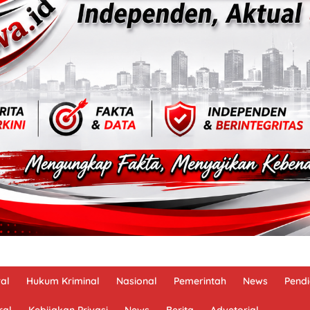
al
Hukum Kriminal
Nasional
Pemerintah
News
Pendi
ral
Kebijakan Privasi
News
Berita
Advetorial