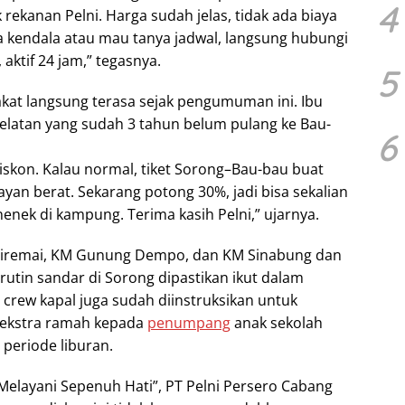
4
rekanan Pelni. Harga sudah jelas, tidak ada biaya
 kendala atau mau tanya jadwal, langsung hubungi
, aktif 24 jam,” tegasnya.
5
at langsung terasa sejak pengumuman ini. Ibu
Selatan yang sudah 3 tahun belum pulang ke Bau-
6
iskon. Kalau normal, tiket Sorong–Bau-bau buat
yan berat. Sekarang potong 30%, jadi bisa sekalian
enek di kampung. Terima kasih Pelni,” ujarnya.
iremai, KM Gunung Dempo, dan KM Sinabung dan
utin sandar di Sorong dipastikan ikut dalam
 crew kapal juga sudah diinstruksikan untuk
ekstra ramah kepada
penumpang
anak sekolah
 periode liburan.
layani Sepenuh Hati”, PT Pelni Persero Cabang