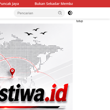
an Sekadar Membangun Desa, Satgas TMMD Ke-129 Hadirkan Ke
tutup