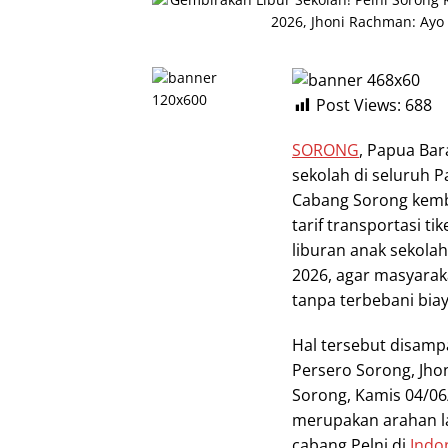
Post Views:
688
SORONG
, Papua Bar
sekolah di seluruh P
Cabang Sorong kemb
tarif transportasi ti
liburan anak sekolah
2026, agar masyarak
tanpa terbebani biay
Hal tersebut disamp
Persero Sorong, Jho
Sorong, Kamis 04/06
merupakan arahan la
cabang Pelni di
Indo