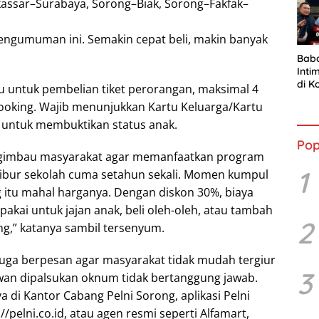
sar–Surabaya, Sorong–Biak, Sorong–Fakfak–
pengumuman ini. Semakin cepat beli, makin banyak
Bab
Inti
di K
u untuk pembelian tiket perorangan, maksimal 4
Resm
booking. Wajib menunjukkan Kartu Keluarga/Kartu
Ran
n untuk membuktikan status anak.
Pop
gimbau masyarakat agar memanfaatkan program
1
 “Libur sekolah cuma setahun sekali. Momen kumpul
 itu mahal harganya. Dengan diskon 30%, biaya
pakai untuk jajan anak, beli oleh-oleh, atau tambah
2
g,” katanya sambil tersenyum.
juga berpesan agar masyarakat tidak mudah tergiur
3
rawan dipalsukan oknum tidak bertanggung jawab.
ya di Kantor Cabang Pelni Sorong, aplikasi Pelni
//pelni.co.id, atau agen resmi seperti Alfamart,