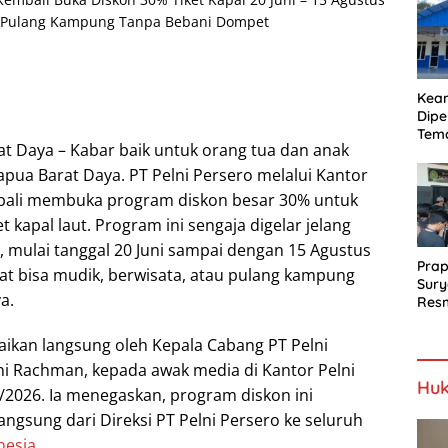
Proy
Jala
Kea
Dipe
Tem
at Daya – Kabar baik untuk orang tua dan anak
Bel
SLH
apua Barat Daya. PT Pelni Persero melalui Kantor
ali membuka program diskon besar 30% untuk
ket kapal laut. Program ini sengaja digelar jelang
, mulai tanggal 20 Juni sampai dengan 15 Agustus
Prap
at bisa mudik, berwisata, atau pulang kampung
Sury
a.
Resm
Berj
aikan langsung oleh Kepala Cabang PT Pelni
ni Rachman, kepada awak media di Kantor Pelni
Huk
/2026. Ia menegaskan, program diskon ini
ngsung dari Direksi PT Pelni Persero ke seluruh
nesia
.