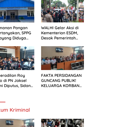
ek Pelebaran
n
manan Pangan
WALHI Gelar Aksi di
rtanyakan, SPPG
Kementerian ESDM,
ayang Diduga
Desak Pemerintah
um Mengantongi
Wujudkan Transisi
S
Energi Berkeadilan
eradilan Roy
FAKTA PERSIDANGAN
o di PN Jaksel
GUNCANG PUBLIK!
i Diputus, Sidang
KELUARGA KORBAN
alan Kondusif
MENUNTUT KEADILAN
SETELAH SIDANG
TUNTUTAN DITUNDA
um Kriminal