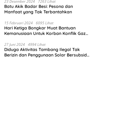
23 Desember 2024
7263 Lihat
Batu Akik Badar Besi: Pesona dan
Manfaat yang Tak Terbantahkan
15 Februari 2024
6095 Lihat
Hari Ketiga Bongkar Muat Bantuan
Kemanusiaan Untuk Korban Konflik Gaza
di El Arish Mesir
27 Juni 2024
4994 Lihat
Diduga Aktivitas Tambang Ilegal Tak
Berizin dan Penggunaan Solar Bersubsidi
di Kecamatan Palang