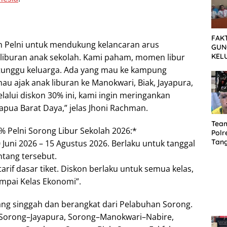
FAK
n Pelni untuk mendukung kelancaran arus
GUN
KEL
 liburan anak sekolah. Kami paham, momen libur
MEN
ditunggu keluarga. Ada yang mau ke kampung
SET
u ajak anak liburan ke Manokwari, Biak, Jayapura,
TUN
lalui diskon 30% ini, kami ingin meringankan
pua Barat Daya,” jelas Jhoni Rachman.
Tea
 Pelni Sorong Libur Sekolah 2026:*
Polr
Tan
0 Juni 2026 – 15 Agustus 2026. Berlaku untuk tanggal
Cura
ntang tersebut.
Sep
arif dasar tiket. Diskon berlaku untuk semua kelas,
Dia
ampai Kelas Ekonomi”.
ang singgah dan berangkat dari Pelabuhan Sorong.
: Sorong–Jayapura, Sorong–Manokwari–Nabire,