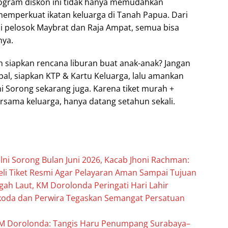
ogram diskon ini tidak hanya memudahkan
 memperkuat ikatan keluarga di Tanah Papua. Dari
 pelosok Maybrat dan Raja Ampat, semua bisa
ya.
h siapkan rencana liburan buat anak-anak? Jangan
pal, siapkan KTP & Kartu Keluarga, lalu amankan
ni Sorong sekarang juga. Karena tiket murah +
ama keluarga, hanya datang setahun sekali.
elni Sorong Bulan Juni 2026, Kacab Jhoni Rachman:
eli Tiket Resmi Agar Pelayaran Aman Sampai Tujuan
gah Laut, KM Dorolonda Peringati Hari Lahir
koda dan Perwira Tegaskan Semangat Persatuan
KM Dorolonda: Tangis Haru Penumpang Surabaya–