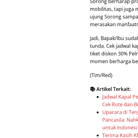
Sorong berharap pr
mobilitas, tapi juga
ujung Sorong sampai
merasakan manfaatn
Jadi, Bapak/Ibu suda
tunda. Cek jadwal ka
tiket diskon 30% Pel
momen berharga bers
(Tim/Red)
📚 Artikel Terkait:
Jadwal Kapal P
Cek Rute dan B
Upacara di Ten
Pancasila: Nah
untuk Indonesi
Terima Kasih 