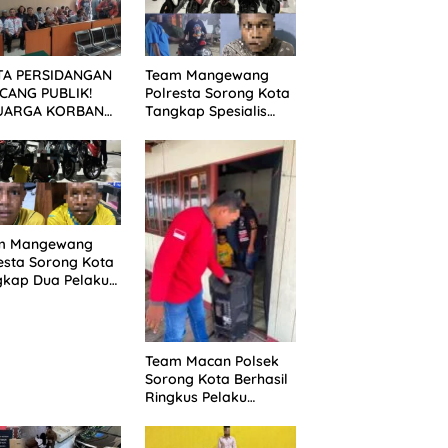
TA PERSIDANGAN
Team Mangewang
CANG PUBLIK!
Polresta Sorong Kota
UARGA KORBAN
Tangkap Spesialis
UNTUT KEADILAN
Curanmor, Pelaku
ELAH SIDANG
Akui Curi 29 Sepeda
TUTAN DITUNDA
Motor
m Mangewang
esta Sorong Kota
gkap Dua Pelaku
nmor, Enam Unit
eda Motor
mankan
Team Macan Polsek
Sorong Kota Berhasil
Ringkus Pelaku
Pencurian