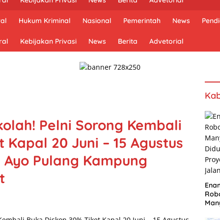
al
Hukum Kriminal
Nasional
Pemerintah
News
Pendi
ral
Kebijakan Privasi
News
Berita
Advetorial
Kab
olah! Pelni Sorong Kembali
 Kapal 20 Juni – 15 Agustus
: Ayo Pulang Kampung
t
Ena
Robo
Many
Did