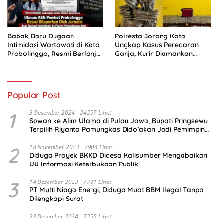
Babak Baru Dugaan
Polresta Sorong Kota
Intimidasi Wartawati di Kota
Ungkap Kasus Peredaran
Probolinggo, Resmi Berlanjut
Ganja, Kurir Diamankan
ke Ranah Hukum
dengan Barang Bukti 5,4
Kilogram
Popular Post
1
3 Desember 2024
24257 Lihat
Sowan ke Alim Ulama di Pulau Jawa, Bupati Pringsewu
Terpilih Riyanto Pamungkas Dido’akan Jadi Pemimpin
Amanah
2
18 November 2023
7904 Lihat
Diduga Proyek BKKD Didesa Kalisumber Mengabaikan
UU Informasi Keterbukaan Publik
3
14 Desember 2023
7781 Lihat
PT Multi Niaga Energi, Diduga Muat BBM Ilegal Tanpa
Dilengkapi Surat
23 Desember 2024
7255 Lihat