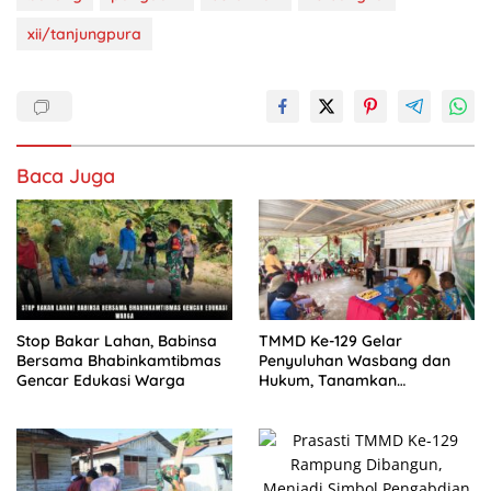
xii/tanjungpura
Baca Juga
Stop Bakar Lahan, Babinsa
TMMD Ke-129 Gelar
Bersama Bhabinkamtibmas
Penyuluhan Wasbang dan
Gencar Edukasi Warga
Hukum, Tanamkan
Kesadaran Berbangsa serta
Taat Aturan di Kampung
Sesor