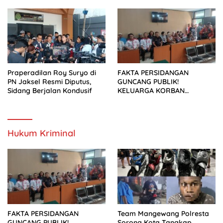
Mengantongi SLHS
Transisi Energi Berkeadilan
Praperadilan Roy Suryo di
FAKTA PERSIDANGAN
PN Jaksel Resmi Diputus,
GUNCANG PUBLIK!
Sidang Berjalan Kondusif
KELUARGA KORBAN
MENUNTUT KEADILAN
SETELAH SIDANG TUNTUTAN
DITUNDA
Hukum Kriminal
FAKTA PERSIDANGAN
Team Mangewang Polresta
GUNCANG PUBLIK!
Sorong Kota Tangkap