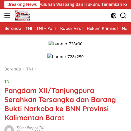
Langsung
ar Penyuluhan Wasbang dan Hukum, Tanamkan Kesadaran Berban
Breaking News
ke
konten
Beranda
TNI
TNI – Polri
Kabar Viral
Hukum Kriminal
Nasi
Beranda
TNI
TNI
Pangdam XII/Tanjungpura
Serahkan Tersangka dan Barang
Bukti Narkoba ke BNN Provinsi
Kalimantan Barat
Editor Puspen TNI