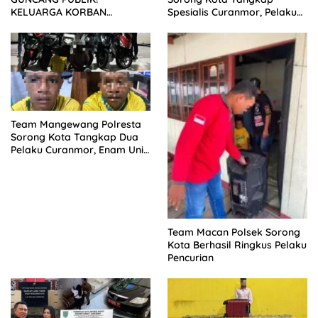
KELUARGA KORBAN
Spesialis Curanmor, Pelaku
MENUNTUT KEADILAN
Akui Curi 29 Sepeda Motor
SETELAH SIDANG TUNTUTAN
DITUNDA
Team Mangewang Polresta
Sorong Kota Tangkap Dua
Pelaku Curanmor, Enam Unit
Sepeda Motor Diamankan
Team Macan Polsek Sorong
Kota Berhasil Ringkus Pelaku
Pencurian