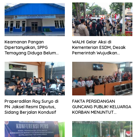
Keamanan Pangan
WALHI Gelar Aksi di
Dipertanyakan, SPPG
Kementerian ESDM, Desak
Temayang Diduga Belum
Pemerintah Wujudkan
Mengantongi SLHS
Transisi Energi Berkeadilan
Praperadilan Roy Suryo di
FAKTA PERSIDANGAN
PN Jaksel Resmi Diputus,
GUNCANG PUBLIK! KELUARGA
Sidang Berjalan Kondusif
KORBAN MENUNTUT
KEADILAN SETELAH SIDANG
TUNTUTAN DITUNDA