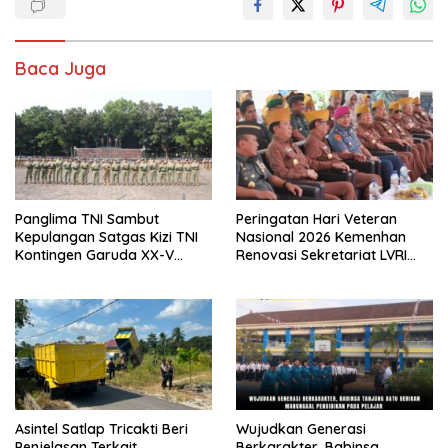
Baca Juga
Panglima TNI Sambut
Peringatan Hari Veteran
Kepulangan Satgas Kizi TNI
Nasional 2026 Kemenhan
Kontingen Garuda XX-V
Renovasi Sekretariat LVRI
MONUSCO
dan Bedah Rumah Veteran di
19 Provinsi
Asintel Satlap Tricakti Beri
Wujudkan Generasi
Penjelasan Terkait
Berkarakter, Babinsa