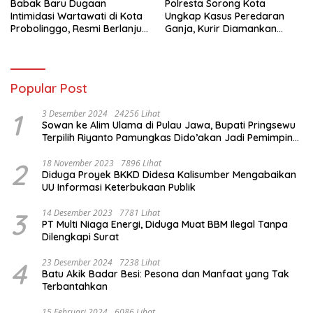
Babak Baru Dugaan
Polresta Sorong Kota
Intimidasi Wartawati di Kota
Ungkap Kasus Peredaran
Probolinggo, Resmi Berlanjut
Ganja, Kurir Diamankan
ke Ranah Hukum
dengan Barang Bukti 5,4
Kilogram
Popular Post
1
3 Desember 2024
24256 Lihat
Sowan ke Alim Ulama di Pulau Jawa, Bupati Pringsewu
Terpilih Riyanto Pamungkas Dido’akan Jadi Pemimpin
Amanah
2
18 November 2023
7896 Lihat
Diduga Proyek BKKD Didesa Kalisumber Mengabaikan
UU Informasi Keterbukaan Publik
3
14 Desember 2023
7781 Lihat
PT Multi Niaga Energi, Diduga Muat BBM Ilegal Tanpa
Dilengkapi Surat
4
23 Desember 2024
7238 Lihat
Batu Akik Badar Besi: Pesona dan Manfaat yang Tak
Terbantahkan
15 Februari 2024
6086 Lihat