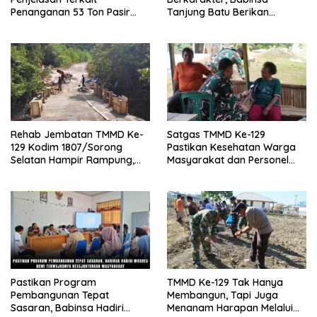
Penanganan 53 Ton Pasir
Tanjung Batu Berikan
Timah di Air Merbau
Manunggal Pendidikan Pada
Pelajar
Rehab Jembatan TMMD Ke-
Satgas TMMD Ke-129
129 Kodim 1807/Sorong
Pastikan Kesehatan Warga
Selatan Hampir Rampung,
Masyarakat dan Personel
Perkuat Akses dan
Tetap Prima Demi Suksesnya
Tingkatkan Mobilitas Warga
TMMD di Kampung Sesor
Kampung Sesor
Pastikan Program
TMMD Ke-129 Tak Hanya
Pembangunan Tepat
Membangun, Tapi Juga
Sasaran, Babinsa Hadiri
Menanam Harapan Melalui