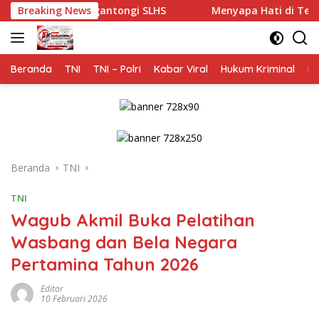
Langsung
ngantongi SLHS
Breaking News
Menyapa Hati di Teras Rumah: Cara 
ke
konten
Beranda
TNI
TNI – Polri
Kabar Viral
Hukum Kriminal
Na
Beranda
TNI
TNI
Wagub Akmil Buka Pelatihan
Wasbang dan Bela Negara
Pertamina Tahun 2026
Editor
10 Februari 2026