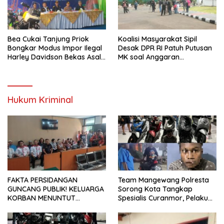
Bea Cukai Tanjung Priok
Koalisi Masyarakat Sipil
Bongkar Modus Impor Ilegal
Desak DPR RI Patuh Putusan
Harley Davidson Bekas Asal
MK soal Anggaran
Tiongkok
Pendidikan dan MBG
Hukum Kriminal
FAKTA PERSIDANGAN
Team Mangewang Polresta
GUNCANG PUBLIK! KELUARGA
Sorong Kota Tangkap
KORBAN MENUNTUT
Spesialis Curanmor, Pelaku
KEADILAN SETELAH SIDANG
Akui Curi 29 Sepeda Motor
TUNTUTAN DITUNDA