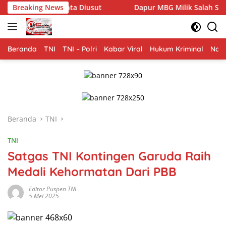
Langsung
 Diusut
Breaking News
Dapur MBG Milik Salah Satu Anggota DPRD Pring
ke
konten
Beranda
TNI
TNI – Polri
Kabar Viral
Hukum Kriminal
Nasi
Beranda
TNI
TNI
Satgas TNI Kontingen Garuda Raih
Medali Kehormatan Dari PBB
Editor Puspen TNI
5 Mei 2025