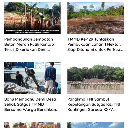
Pembangunan Jembatan
TMMD Ke-129 Tuntaskan
Beton Merah Putih Kuntap
Pembukaan Lahan 1 Hektar,
Terus Dikerjakan Demi
Siap Ditanami untuk Perkuat
Menunjang Kesejahteraan
Ketahanan Pangan Kampung
Masyarakat
Sesor
Bahu Membahu Demi Desa
Panglima TNI Sambut
Sehat, Satgas TMMD
Kepulangan Satgas Kizi TNI
Bersama Warga Bersihkan
Kontingen Garuda XX-V
Saluran Air
MONUSCO