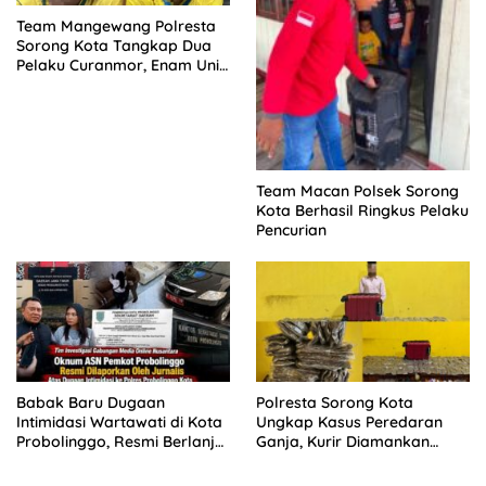
Team Mangewang Polresta
Sorong Kota Tangkap Dua
Pelaku Curanmor, Enam Unit
Sepeda Motor Diamankan
Team Macan Polsek Sorong
Kota Berhasil Ringkus Pelaku
Pencurian
Babak Baru Dugaan
Polresta Sorong Kota
Intimidasi Wartawati di Kota
Ungkap Kasus Peredaran
Probolinggo, Resmi Berlanjut
Ganja, Kurir Diamankan
ke Ranah Hukum
dengan Barang Bukti 5,4
Kilogram