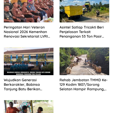
Peringatan Hari Veteran
Asintel Satlap Tricakti Beri
Nasional 2026 Kemenhan
Penjelasan Terkait
Renovasi Sekretariat LVRI
Penanganan 53 Ton Pasir
dan Bedah Rumah Veteran
Timah di Air Merbau
di 19 Provinsi
Wujudkan Generasi
Rehab Jembatan TMMD Ke-
Berkarakter, Babinsa
129 Kodim 1807/Sorong
Tanjung Batu Berikan
Selatan Hampir Rampung,
Manunggal Pendidikan Pada
Perkuat Akses dan
Pelajar
Tingkatkan Mobilitas Warga
Kampung Sesor