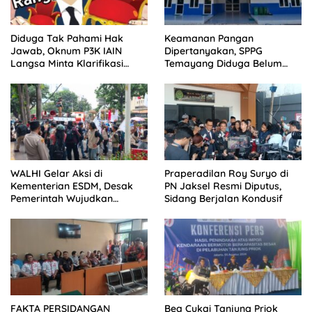
Diduga Tak Pahami Hak
Keamanan Pangan
Jawab, Oknum P3K IAIN
Dipertanyakan, SPPG
Langsa Minta Klarifikasi
Temayang Diduga Belum
Dimuat Tanpa Ubah Isi
Mengantongi SLHS
WALHI Gelar Aksi di
Praperadilan Roy Suryo di
Kementerian ESDM, Desak
PN Jaksel Resmi Diputus,
Pemerintah Wujudkan
Sidang Berjalan Kondusif
Transisi Energi Berkeadilan
FAKTA PERSIDANGAN
Bea Cukai Tanjung Priok