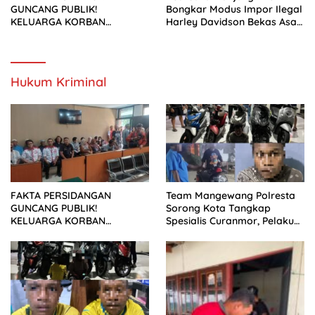
GUNCANG PUBLIK!
Bongkar Modus Impor Ilegal
KELUARGA KORBAN
Harley Davidson Bekas Asal
MENUNTUT KEADILAN
Tiongkok
SETELAH SIDANG TUNTUTAN
DITUNDA
Hukum Kriminal
FAKTA PERSIDANGAN
Team Mangewang Polresta
GUNCANG PUBLIK!
Sorong Kota Tangkap
KELUARGA KORBAN
Spesialis Curanmor, Pelaku
MENUNTUT KEADILAN
Akui Curi 29 Sepeda Motor
SETELAH SIDANG TUNTUTAN
DITUNDA