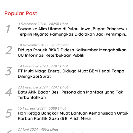
Popular Post
1
3 Desember 2024
24256 Lihat
Sowan ke Alim Ulama di Pulau Jawa, Bupati Pringsewu
Terpilih Riyanto Pamungkas Dido’akan Jadi Pemimpin
Amanah
2
18 November 2023
7898 Lihat
Diduga Proyek BKKD Didesa Kalisumber Mengabaikan
UU Informasi Keterbukaan Publik
3
14 Desember 2023
7781 Lihat
PT Multi Niaga Energi, Diduga Muat BBM Ilegal Tanpa
Dilengkapi Surat
4
23 Desember 2024
7247 Lihat
Batu Akik Badar Besi: Pesona dan Manfaat yang Tak
Terbantahkan
5
15 Februari 2024
6089 Lihat
Hari Ketiga Bongkar Muat Bantuan Kemanusiaan Untuk
Korban Konflik Gaza di El Arish Mesir
27 Juni 2024
4992 Lihat