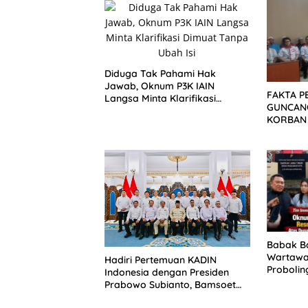
Diduga Tak Pahami Hak
Jawab, Oknum P3K IAIN
FAKTA P
Langsa Minta Klarifikasi
GUNCANG
Dimuat Tanpa Ubah Isi
KORBAN
SETELAH
DITUND
Babak Ba
Wartawat
Hadiri Pertemuan KADIN
Probolin
Indonesia dengan Presiden
ke Rana
Prabowo Subianto, Bamsoet
Tegaskan Sinergi Pemerintah