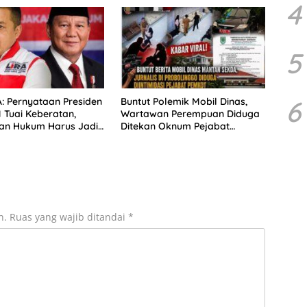
4
5
6
: Pernyataan Presiden
Buntut Polemik Mobil Dinas,
 Tuai Keberatan,
Wartawan Perempuan Diduga
an Hukum Harus Jadi
Ditekan Oknum Pejabat
s Utama
Pemkot Probolinggo
n.
Ruas yang wajib ditandai
*