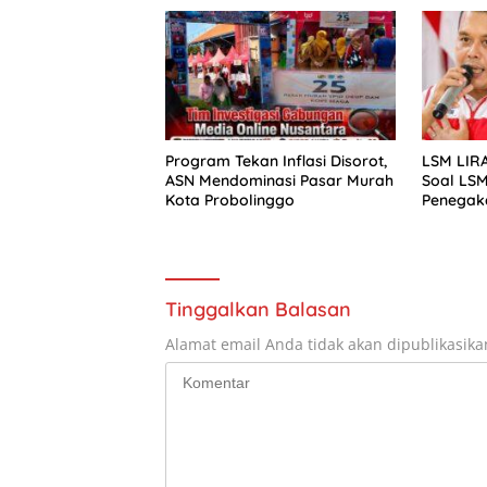
dan Dunia Usaha Jadi Kunci
Hadapi Gejolak Ekonomi Dunia
Program Tekan Inflasi Disorot,
LSM LIRA
ASN Mendominasi Pasar Murah
Soal LSM
Kota Probolinggo
Penegak
Priorita
Tinggalkan Balasan
Alamat email Anda tidak akan dipublikasika