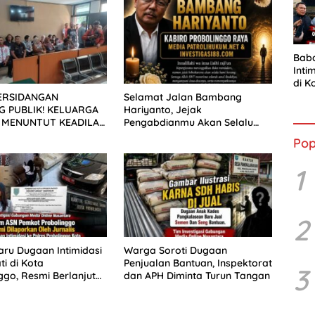
Bab
Inti
di K
Resm
ERSIDANGAN
Selamat Jalan Bambang
Ran
 PUBLIK! KELUARGA
Hariyanto, Jejak
 MENUNTUT KEADILAN
Pengabdianmu Akan Selalu
 SIDANG TUNTUTAN
Dikenang
Pop
A
1
2
ru Dugaan Intimidasi
Warga Soroti Dugaan
i di Kota
Penjualan Bantuan, Inspektorat
3
ggo, Resmi Berlanjut
dan APH Diminta Turun Tangan
h Hukum