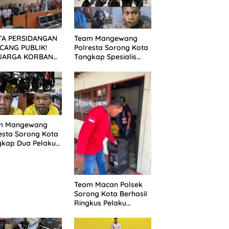
TA PERSIDANGAN
Team Mangewang
CANG PUBLIK!
Polresta Sorong Kota
UARGA KORBAN
Tangkap Spesialis
UNTUT KEADILAN
Curanmor, Pelaku
ELAH SIDANG
Akui Curi 29 Sepeda
TUTAN DITUNDA
Motor
m Mangewang
esta Sorong Kota
gkap Dua Pelaku
nmor, Enam Unit
eda Motor
mankan
Team Macan Polsek
Sorong Kota Berhasil
Ringkus Pelaku
Pencurian