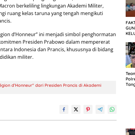
acron berkeliling lingkungan Akademi Militer,
i ruang kelas taruna yang tengah mengikuti
ncis.
FAK
GUN
KEL
gion d’Honneur” ini menjadi simbol penghormatan
MEN
n komitmen Presiden Prabowo dalam mempererat
SET
antara Indonesia dan Prancis, khususnya di bidang
TUN
idikan militer.
Tea
Polr
Tan
égion d’Honneur" dari Presiden Prancis di Akademi
Cura
Sep
Dia