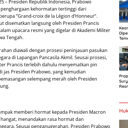
Proy
25 – Presiden Republik Indonesia, Prabowo
Jala
penghargaan kehormatan tertinggi dari
berupa ”Grand-croix de la Légion d’Honneur”.
t disematkan langsung oleh Presiden Prancis
Kea
am upacara resmi yang digelar di Akademi Militer
Dipe
awa Tengah.
Tem
Bel
SLH
ahan diawali dengan prosesi peninjauan pasukan
gara di Lapangan Pancasila Akmil. Seusai prosesi,
iter Prancis terlebih dahulu menyematkan pin
di jas Presiden Prabowo, yang kemudian
Prap
 pemasangan selempang merah oleh Presiden
Sury
sung.
Resm
Berj
Huk
ampak memberi hormat kepada Presiden Macron
n hangat, menandakan rasa hormat dan
negara. Seusai penganugerahan, Presiden Prabowo