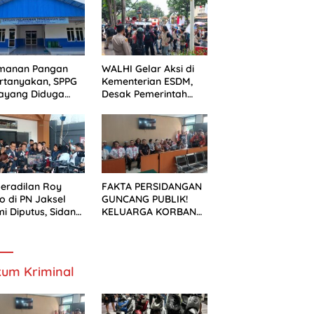
ek Pelebaran
n
manan Pangan
WALHI Gelar Aksi di
rtanyakan, SPPG
Kementerian ESDM,
ayang Diduga
Desak Pemerintah
um Mengantongi
Wujudkan Transisi
S
Energi Berkeadilan
eradilan Roy
FAKTA PERSIDANGAN
o di PN Jaksel
GUNCANG PUBLIK!
i Diputus, Sidang
KELUARGA KORBAN
alan Kondusif
MENUNTUT KEADILAN
SETELAH SIDANG
TUNTUTAN DITUNDA
um Kriminal