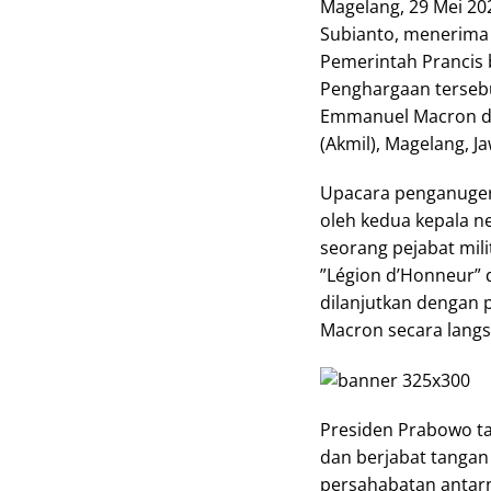
Magelang, 29 Mei 20
Subianto, menerima 
Pemerintah Prancis 
Penghargaan tersebu
Emmanuel Macron dal
(Akmil), Magelang, J
Upacara penganuger
oleh kedua kepala ne
seorang pejabat mil
”Légion d’Honneur” 
dilanjutkan dengan
Macron secara lang
Presiden Prabowo t
dan berjabat tanga
persahabatan antar