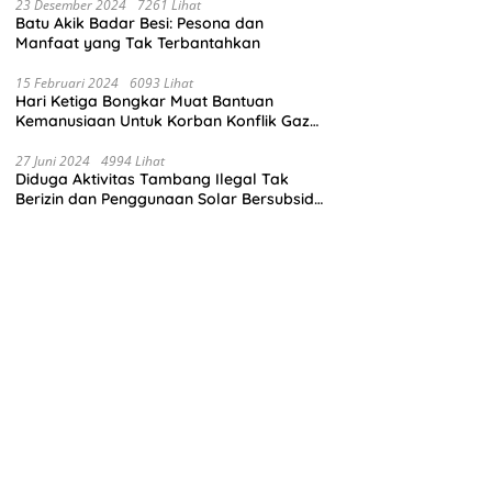
23 Desember 2024
7261 Lihat
Batu Akik Badar Besi: Pesona dan
Manfaat yang Tak Terbantahkan
15 Februari 2024
6093 Lihat
Hari Ketiga Bongkar Muat Bantuan
Kemanusiaan Untuk Korban Konflik Gaza
di El Arish Mesir
27 Juni 2024
4994 Lihat
Diduga Aktivitas Tambang Ilegal Tak
Berizin dan Penggunaan Solar Bersubsidi
di Kecamatan Palang