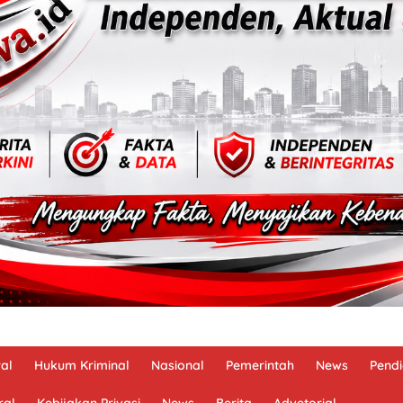
al
Hukum Kriminal
Nasional
Pemerintah
News
Pendi
ral
Kebijakan Privasi
News
Berita
Advetorial