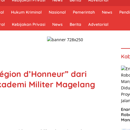
al
Hukum Kriminal
Nasional
Pemerintah
News
Pendi
ral
Kebijakan Privasi
News
Berita
Advetorial
Kab
Légion d’Honneur” dari
Akademi Militer Magelang
Ena
Robo
Many
Did