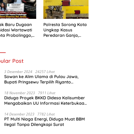
ak Baru Dugaan
Polresta Sorong Kota
midasi Wartawati
Ungkap Kasus
ota Probolinggo,
Peredaran Ganja,
i Berlanjut ke
Kurir Diamankan
ah Hukum
dengan Barang Bukti
5,4 Kilogram
ular Post
3 Desember 2024
24257 Lihat
Sowan ke Alim Ulama di Pulau Jawa,
Bupati Pringsewu Terpilih Riyanto
Pamungkas Dido’akan Jadi Pemimpin
Amanah
18 November 2023
7911 Lihat
Diduga Proyek BKKD Didesa Kalisumber
Mengabaikan UU Informasi Keterbukaan
Publik
14 Desember 2023
7782 Lihat
PT Multi Niaga Energi, Diduga Muat BBM
Ilegal Tanpa Dilengkapi Surat