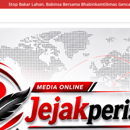
binsa Bersama Bhabinkamtibmas Gencar Edukasi Warga
T