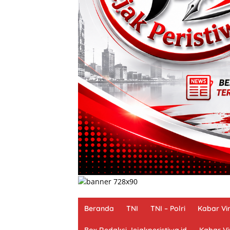
Beranda
TNI
TNI – Polri
Kabar Vir
Box Redaksi Jejakperistiwa.id
Kabar Vi