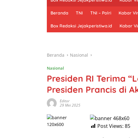
Beranda
TNI
TNI – Polri
Kabar Vir
Box Redaksi Jejakperistiwa.id
Kabar Vi
Beranda
Nasional
Nasional
Presiden RI Terima “
Presiden Prancis di 
Editor
29 Mei 2025
Post Views:
85