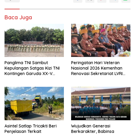
Baca Juga
Panglima TNI Sambut
Peringatan Hari Veteran
Kepulangan Satgas Kizi TNI
Nasional 2026 Kemenhan
Kontingen Garuda XX-V
Renovasi Sekretariat LVRI
MONUSCO
dan Bedah Rumah Veteran di
19 Provinsi
Asintel Satlap Tricakti Beri
Wujudkan Generasi
Penjelasan Terkait
Berkarakter, Babinsa