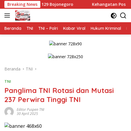
Langsung
di TMMD 129 Bojonegoro
Breaking News
Kehangatan Pos 1 Kesongo: 
ke
konten
Beranda
TNI
TNI – Polri
Kabar Viral
Hukum Kriminal
Na
Beranda
TNI
TNI
Panglima TNI Rotasi dan Mutasi
237 Perwira Tinggi TNI
Editor Puspen TNI
30 April 2025