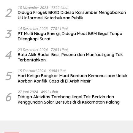
Amanah
2
18 November 2023
7892 Lihat
Diduga Proyek BKKD Didesa Kalisumber Mengabaikan
UU Informasi Keterbukaan Publik
3
14 Desember 2023
7781 Lihat
PT Multi Niaga Energi, Diduga Muat BBM Ilegal Tanpa
Dilengkapi Surat
4
23 Desember 2024
7203 Lihat
Batu Akik Badar Besi: Pesona dan Manfaat yang Tak
Terbantahkan
5
15 Februari 2024
6084 Lihat
Hari Ketiga Bongkar Muat Bantuan Kemanusiaan Untuk
Korban Konflik Gaza di El Arish Mesir
6
27 Juni 2024
4992 Lihat
Diduga Aktivitas Tambang Ilegal Tak Berizin dan
Penggunaan Solar Bersubsidi di Kecamatan Palang