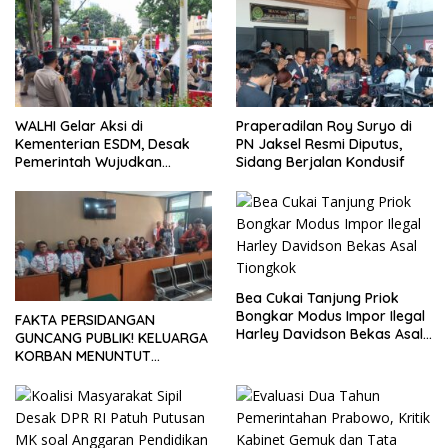
WALHI Gelar Aksi di
Praperadilan Roy Suryo di
Kementerian ESDM, Desak
PN Jaksel Resmi Diputus,
Pemerintah Wujudkan
Sidang Berjalan Kondusif
Transisi Energi Berkeadilan
Bea Cukai Tanjung Priok
Bongkar Modus Impor Ilegal
FAKTA PERSIDANGAN
Harley Davidson Bekas Asal
GUNCANG PUBLIK! KELUARGA
Tiongkok
KORBAN MENUNTUT
KEADILAN SETELAH SIDANG
TUNTUTAN DITUNDA