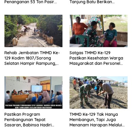
Penanganan 53 Ton Pasir
Tanjung Batu Berikan
Timah di Air Merbau
Manunggal Pendidikan Pada
Pelajar
Rehab Jembatan TMMD Ke-
Satgas TMMD Ke-129
129 Kodim 1807/Sorong
Pastikan Kesehatan Warga
Selatan Hampir Rampung,
Masyarakat dan Personel
Perkuat Akses dan
Tetap Prima Demi Suksesnya
Tingkatkan Mobilitas Warga
TMMD di Kampung Sesor
Kampung Sesor
Pastikan Program
TMMD Ke-129 Tak Hanya
Pembangunan Tepat
Membangun, Tapi Juga
Sasaran, Babinsa Hadiri
Menanam Harapan Melalui
Musdes Demi Terwujudnya
Ketahanan Pangan