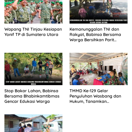
Wapang TNI Tinjau Kesiapan
Kemanunggalan TNI dan
Yonif TP di Sumatera Utara
Rakyat, Babinsa Bersama
Warga Bersihkan Parit
Secara Gotong Royong
Stop Bakar Lahan, Babinsa
TMMD Ke-129 Gelar
Bersama Bhabinkamtibmas
Penyuluhan Wasbang dan
Gencar Edukasi Warga
Hukum, Tanamkan
Kesadaran Berbangsa serta
Taat Aturan di Kampung
Sesor