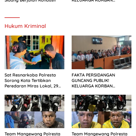
Sidang Berjalan Kondusif
KELUARGA KORBAN
MENUNTUT KEADILAN
SETELAH SIDANG TUNTUTAN
DITUNDA
Hukum Kriminal
Sat Resnarkoba Polresta
FAKTA PERSIDANGAN
Sorong Kota Tertibkan
GUNCANG PUBLIK!
Peredaran Miras Lokal, 29
KELUARGA KORBAN
Liter Cap Tikus Diamankan
MENUNTUT KEADILAN
SETELAH SIDANG TUNTUTAN
DITUNDA
Team Mangewang Polresta
Team Mangewang Polresta