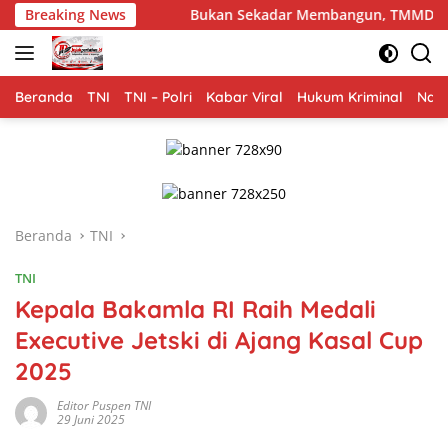
Langsung
Breaking News
Bukan Sekadar Membangun, TMMD Ke-129 Eratkan Keak
ke
konten
Beranda
TNI
TNI – Polri
Kabar Viral
Hukum Kriminal
Nasi
Beranda
TNI
TNI
Kepala Bakamla RI Raih Medali
Executive Jetski di Ajang Kasal Cup
2025
Editor Puspen TNI
29 Juni 2025