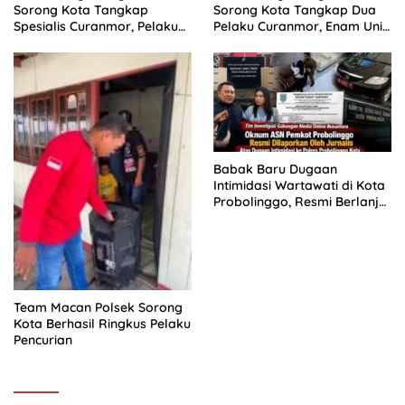
Sorong Kota Tangkap
Sorong Kota Tangkap Dua
Spesialis Curanmor, Pelaku
Pelaku Curanmor, Enam Unit
Akui Curi 29 Sepeda Motor
Sepeda Motor Diamankan
Babak Baru Dugaan
Intimidasi Wartawati di Kota
Probolinggo, Resmi Berlanjut
ke Ranah Hukum
Team Macan Polsek Sorong
Kota Berhasil Ringkus Pelaku
Pencurian