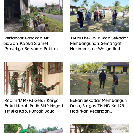
Perlancar Pasokan Air
TMMD ke-129 Bukan Sekadar
Sawah, Kopka Slamet
Pembangunan, Semangat
Prasetiyo Bersama Poktan
Nasionalisme Warga Ikut
Rukun Makmur 1 Bersihkan
Dibangun
Parit Irigasi
Kodim 1714/PJ Gelar Karya
Bukan Sekadar Membangun
Bakti Merah Putih SMP Negeri
Desa, Satgas TMMD Ke-129
1 Mulia Kab. Puncak Jaya
Hadirkan Keceriaan
Bersama Anak-Anak
Kampung Sesor