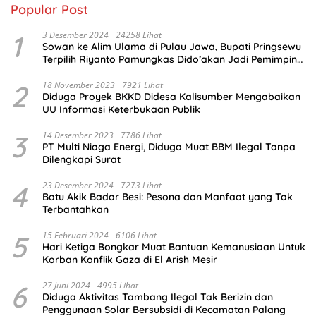
Popular Post
1
3 Desember 2024
24258 Lihat
Sowan ke Alim Ulama di Pulau Jawa, Bupati Pringsewu
Terpilih Riyanto Pamungkas Dido’akan Jadi Pemimpin
Amanah
2
18 November 2023
7921 Lihat
Diduga Proyek BKKD Didesa Kalisumber Mengabaikan
UU Informasi Keterbukaan Publik
3
14 Desember 2023
7786 Lihat
PT Multi Niaga Energi, Diduga Muat BBM Ilegal Tanpa
Dilengkapi Surat
4
23 Desember 2024
7273 Lihat
Batu Akik Badar Besi: Pesona dan Manfaat yang Tak
Terbantahkan
5
15 Februari 2024
6106 Lihat
Hari Ketiga Bongkar Muat Bantuan Kemanusiaan Untuk
Korban Konflik Gaza di El Arish Mesir
6
27 Juni 2024
4995 Lihat
Diduga Aktivitas Tambang Ilegal Tak Berizin dan
Penggunaan Solar Bersubsidi di Kecamatan Palang