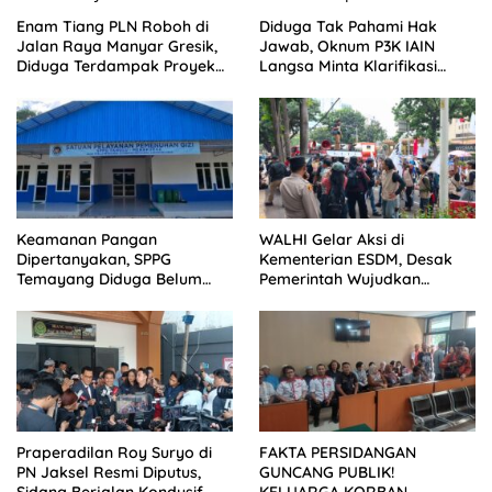
Enam Tiang PLN Roboh di
Diduga Tak Pahami Hak
Jalan Raya Manyar Gresik,
Jawab, Oknum P3K IAIN
Diduga Terdampak Proyek
Langsa Minta Klarifikasi
Pelebaran Jalan
Dimuat Tanpa Ubah Isi
Keamanan Pangan
WALHI Gelar Aksi di
Dipertanyakan, SPPG
Kementerian ESDM, Desak
Temayang Diduga Belum
Pemerintah Wujudkan
Mengantongi SLHS
Transisi Energi Berkeadilan
Praperadilan Roy Suryo di
FAKTA PERSIDANGAN
PN Jaksel Resmi Diputus,
GUNCANG PUBLIK!