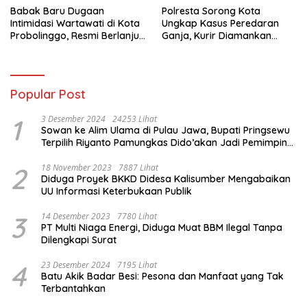
Babak Baru Dugaan
Polresta Sorong Kota
Intimidasi Wartawati di Kota
Ungkap Kasus Peredaran
Probolinggo, Resmi Berlanjut
Ganja, Kurir Diamankan
ke Ranah Hukum
dengan Barang Bukti 5,4
Kilogram
Popular Post
1
3 Desember 2024
24253 Lihat
Sowan ke Alim Ulama di Pulau Jawa, Bupati Pringsewu
Terpilih Riyanto Pamungkas Dido’akan Jadi Pemimpin
Amanah
2
18 November 2023
7887 Lihat
Diduga Proyek BKKD Didesa Kalisumber Mengabaikan
UU Informasi Keterbukaan Publik
3
14 Desember 2023
7780 Lihat
PT Multi Niaga Energi, Diduga Muat BBM Ilegal Tanpa
Dilengkapi Surat
4
23 Desember 2024
7195 Lihat
Batu Akik Badar Besi: Pesona dan Manfaat yang Tak
Terbantahkan