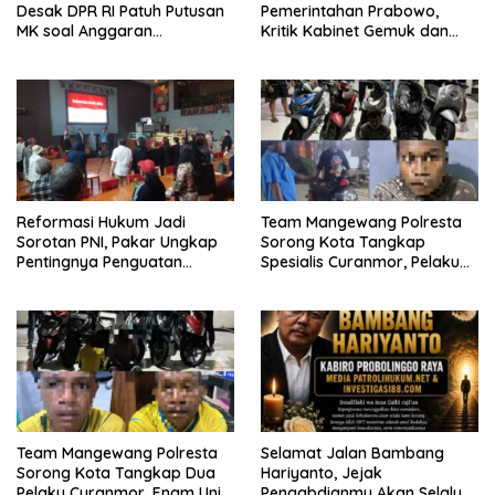
Desak DPR RI Patuh Putusan
Pemerintahan Prabowo,
MK soal Anggaran
Kritik Kabinet Gemuk dan
Pendidikan dan MBG
Tata Kelola Negara
Mengemuka
Reformasi Hukum Jadi
Team Mangewang Polresta
Sorotan PNI, Pakar Ungkap
Sorong Kota Tangkap
Pentingnya Penguatan
Spesialis Curanmor, Pelaku
Sistem dan Budaya Hukum
Akui Curi 29 Sepeda Motor
Indonesia
Team Mangewang Polresta
Selamat Jalan Bambang
Sorong Kota Tangkap Dua
Hariyanto, Jejak
Pelaku Curanmor, Enam Unit
Pengabdianmu Akan Selalu