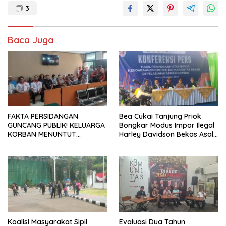
3
Baca Juga
FAKTA PERSIDANGAN
Bea Cukai Tanjung Priok
GUNCANG PUBLIK! KELUARGA
Bongkar Modus Impor Ilegal
KORBAN MENUNTUT
Harley Davidson Bekas Asal
KEADILAN SETELAH SIDANG
Tiongkok
TUNTUTAN DITUNDA
Koalisi Masyarakat Sipil
Evaluasi Dua Tahun