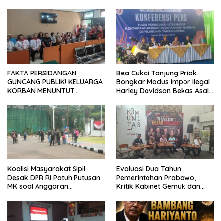
FAKTA PERSIDANGAN
Bea Cukai Tanjung Priok
GUNCANG PUBLIK! KELUARGA
Bongkar Modus Impor Ilegal
KORBAN MENUNTUT
Harley Davidson Bekas Asal
KEADILAN SETELAH SIDANG
Tiongkok
TUNTUTAN DITUNDA
Koalisi Masyarakat Sipil
Evaluasi Dua Tahun
Desak DPR RI Patuh Putusan
Pemerintahan Prabowo,
MK soal Anggaran
Kritik Kabinet Gemuk dan
Pendidikan dan MBG
Tata Kelola Negara
Mengemuka