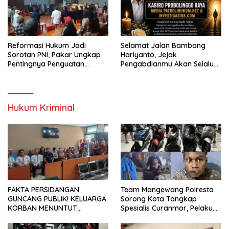
Reformasi Hukum Jadi
Selamat Jalan Bambang
Sorotan PNI, Pakar Ungkap
Hariyanto, Jejak
Pentingnya Penguatan
Pengabdianmu Akan Selalu
Sistem dan Budaya Hukum
Dikenang
Indonesia
Hukum Kriminal
FAKTA PERSIDANGAN
Team Mangewang Polresta
GUNCANG PUBLIK! KELUARGA
Sorong Kota Tangkap
KORBAN MENUNTUT
Spesialis Curanmor, Pelaku
KEADILAN SETELAH SIDANG
Akui Curi 29 Sepeda Motor
TUNTUTAN DITUNDA