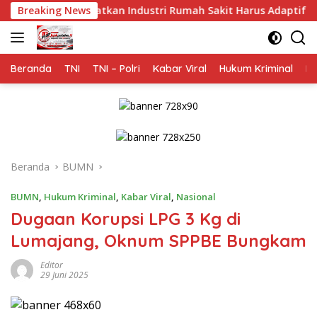
Langsung
 Ingatkan Industri Rumah Sakit Harus Adaptif Hadapi Tekanan 
Breaking News
ke
konten
Beranda
TNI
TNI – Polri
Kabar Viral
Hukum Kriminal
Na
Beranda
BUMN
BUMN
,
Hukum Kriminal
,
Kabar Viral
,
Nasional
Dugaan Korupsi LPG 3 Kg di
Lumajang, Oknum SPPBE Bungkam
Editor
29 Juni 2025