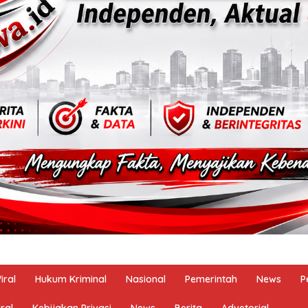
iral
Hukum Kriminal
Nasional
Pemerintah
News
P
ral
Kebijakan Privasi
News
Berita
Advetorial