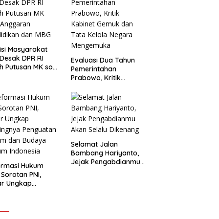
isi Masyarakat
l Desak DPR RI
Evaluasi Dua Tahun
h Putusan MK soal
Pemerintahan
aran Pendidikan
Prabowo, Kritik
 MBG
Kabinet Gemuk dan
Tata Kelola Negara
Mengemuka
Selamat Jalan
Bambang Hariyanto,
Jejak Pengabdianmu
ormasi Hukum
Akan Selalu Dikenang
 Sorotan PNI,
ar Ungkap
ingnya Penguatan
em dan Budaya
m Indonesia