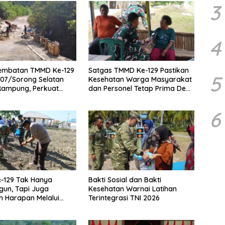
3
4
embatan TMMD Ke-129
Satgas TMMD Ke-129 Pastikan
5
07/Sorong Selatan
Kesehatan Warga Masyarakat
Rampung, Perkuat
dan Personel Tetap Prima Demi
n Tingkatkan
Suksesnya TMMD di Kampung
as Warga Kampung
Sesor
6
-129 Tak Hanya
Bakti Sosial dan Bakti
un, Tapi Juga
Kesehatan Warnai Latihan
 Harapan Melalui
Terintegrasi TNI 2026
an Pangan