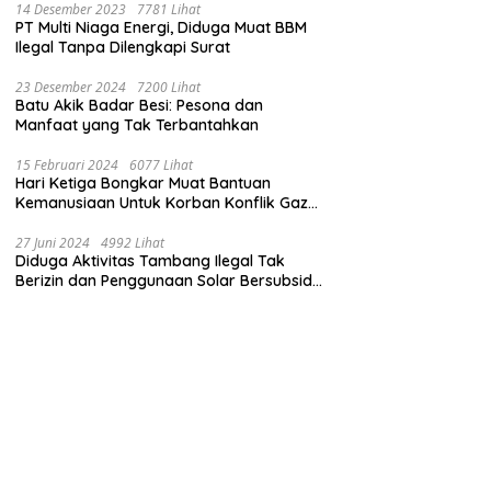
14 Desember 2023
7781 Lihat
PT Multi Niaga Energi, Diduga Muat BBM
Ilegal Tanpa Dilengkapi Surat
23 Desember 2024
7200 Lihat
Batu Akik Badar Besi: Pesona dan
Manfaat yang Tak Terbantahkan
15 Februari 2024
6077 Lihat
Hari Ketiga Bongkar Muat Bantuan
Kemanusiaan Untuk Korban Konflik Gaza
di El Arish Mesir
27 Juni 2024
4992 Lihat
Diduga Aktivitas Tambang Ilegal Tak
Berizin dan Penggunaan Solar Bersubsidi
di Kecamatan Palang