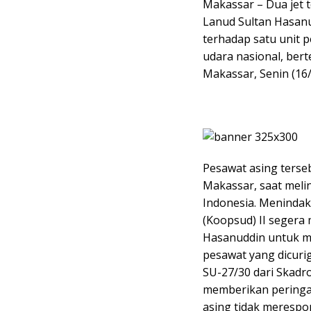
Makassar – Dua jet 
Lanud Sultan Hasanu
terhadap satu unit 
udara nasional, ber
Makassar, Senin (16/
Pesawat asing terse
Makassar, saat melin
Indonesia. Menindak
(Koopsud) II segera
Hasanuddin untuk mel
pesawat yang dicuri
SU-27/30 dari Skadr
memberikan peringat
asing tidak merespon