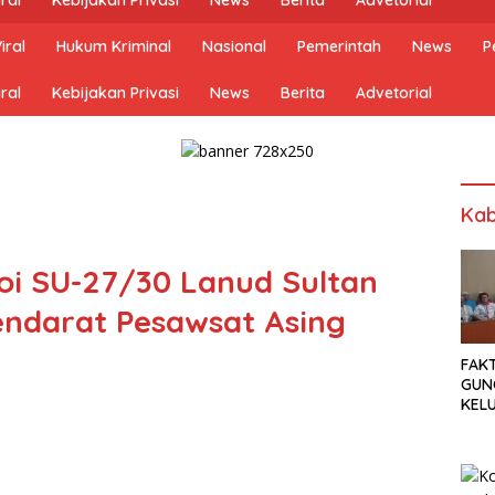
iral
Hukum Kriminal
Nasional
Pemerintah
News
P
ral
Kebijakan Privasi
News
Berita
Advetorial
Kab
oi SU-27/30 Lanud Sultan
endarat Pesawsat Asing
FAK
GUN
KEL
MEN
SET
TUN