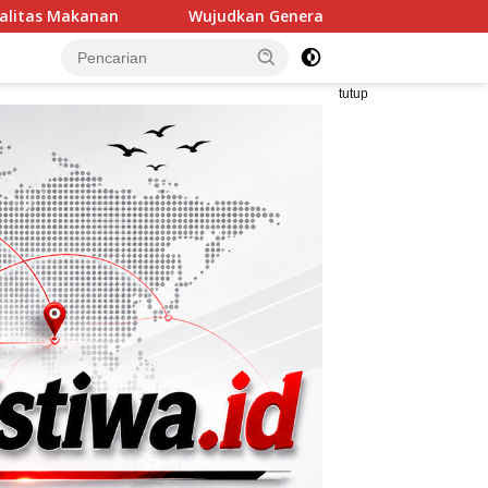
n Generasi Berkarakter, Babinsa Tanjung Batu Berikan Manungg
tutup