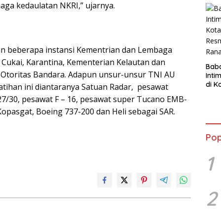
ga kedaulatan NKRI,” ujarnya.
Sep
Dia
kan beberapa instansi Kementrian dan Lembaga
a Cukai, Karantina, Kementerian Kelautan dan
Bab
i Otoritas Bandara. Adapun unsur-unsur TNI AU
Inti
di K
latihan ini diantaranya Satuan Radar, pesawat
Resm
7/30, pesawat F – 16, pesawat super Tucano EMB-
Ran
opasgat, Boeing 737-200 dan Heli sebagai SAR.
Pop
1
2