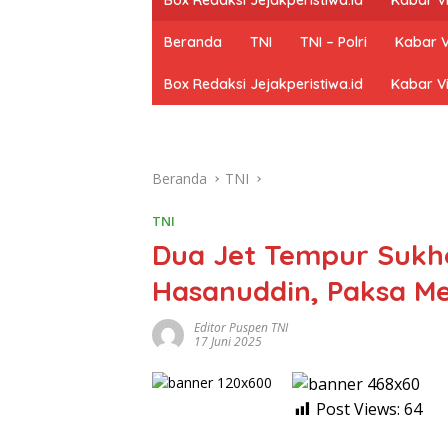
Beranda
TNI
TNI – Polri
Kabar V
Box Redaksi Jejakperistiwa.id
Kabar Vi
Beranda
TNI
TNI
Dua Jet Tempur Sukh
Hasanuddin, Paksa M
Editor Puspen TNI
17 Juni 2025
Post Views:
64