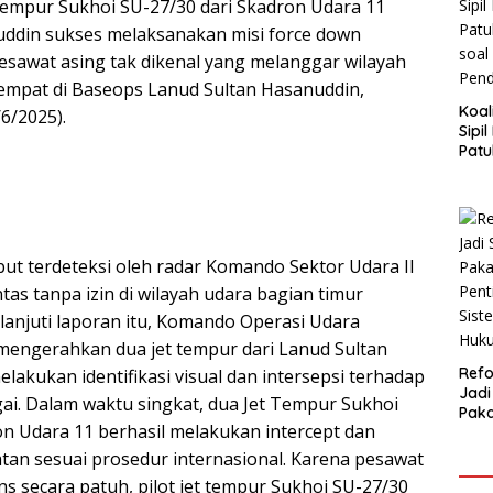
tempur Sukhoi SU-27/30 dari Skadron Udara 11
ddin sukses melaksanakan misi force down
pesawat asing tak dikenal yang melanggar wilayah
tempat di Baseops Lanud Sultan Hasanuddin,
Koal
6/2025).
Sipi
Patu
Angg
dan
but terdeteksi oleh radar Komando Sektor Udara II
tas tanpa izin di wilayah udara bagian timur
lanjuti laporan itu, Komando Operasi Udara
 mengerahkan dua jet tempur dari Lanud Sultan
Ref
akukan identifikasi visual dan intersepsi terhadap
Jadi
gai. Dalam waktu singkat, dua Jet Tempur Sukhoi
Pak
on Udara 11 berhasil melakukan intercept dan
Pent
Sist
an sesuai prosedur internasional. Karena pesawat
Huku
s secara patuh, pilot jet tempur Sukhoi SU-27/30