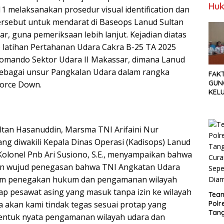
Huk
1 melaksanakan prosedur visual identification dan
rsebut untuk mendarat di Baseops Lanud Sultan
, guna pemeriksaan lebih lanjut. Kejadian diatas
latihan Pertahanan Udara Cakra B-25 TA 2025
Komando Sektor Udara II Makassar, dimana Lanud
sebagai unsur Pangkalan Udara dalam rangka
FAK
GUN
orce Down.
KEL
MEN
SET
TUN
tan Hasanuddin, Marsma TNI Arifaini Nur
ang diwakili Kepala Dinas Operasi (Kadisops) Lanud
Kolonel Pnb Ari Susiono, S.E., menyampaikan bahwa
kan wujud penegasan bahwa TNI Angkatan Udara
alam penegakan hukum dan pengamanan wilayah
iap pesawat asing yang masuk tanpa izin ke wilayah
Tea
Polr
a akan kami tindak tegas sesuai protap yang
Tan
 bentuk nyata pengamanan wilayah udara dan
Cura