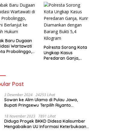
eda Motor
mankan
ak Baru Dugaan
midasi Wartawati
Polresta Sorong Kota
ota Probolinggo,
Ungkap Kasus
i Berlanjut ke
Peredaran Ganja,
ah Hukum
Kurir Diamankan
dengan Barang Bukti
5,4 Kilogram
ular Post
3 Desember 2024
24253 Lihat
Sowan ke Alim Ulama di Pulau Jawa,
Bupati Pringsewu Terpilih Riyanto
Pamungkas Dido’akan Jadi Pemimpin
Amanah
18 November 2023
7891 Lihat
Diduga Proyek BKKD Didesa Kalisumber
Mengabaikan UU Informasi Keterbukaan
Publik