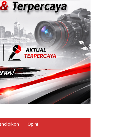
endidikan
Opini