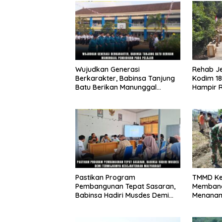
Wujudkan Generasi
Rehab J
Berkarakter, Babinsa Tanjung
Kodim 18
Batu Berikan Manunggal
Hampir 
Pendidikan Pada Pelajar
Akses da
Mobilit
Sesor
Pastikan Program
TMMD Ke
Pembangunan Tepat Sasaran,
Membang
Babinsa Hadiri Musdes Demi
Menanam
Terwujudnya Kesejahteraan
Ketahan
Masyarakat