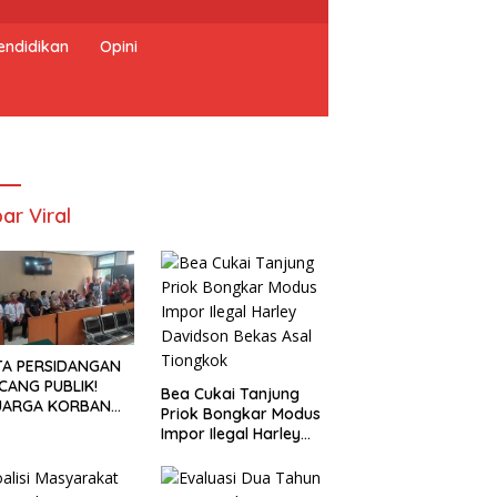
endidikan
Opini
ar Viral
TA PERSIDANGAN
CANG PUBLIK!
Bea Cukai Tanjung
UARGA KORBAN
Priok Bongkar Modus
UNTUT KEADILAN
Impor Ilegal Harley
ELAH SIDANG
Davidson Bekas Asal
TUTAN DITUNDA
Tiongkok