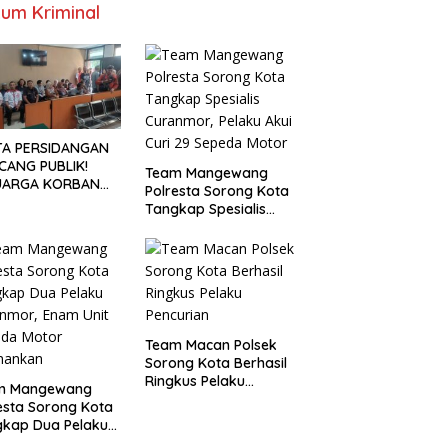
um Kriminal
TA PERSIDANGAN
CANG PUBLIK!
Team Mangewang
UARGA KORBAN
Polresta Sorong Kota
UNTUT KEADILAN
Tangkap Spesialis
ELAH SIDANG
Curanmor, Pelaku Akui
TUTAN DITUNDA
Curi 29 Sepeda Motor
Team Macan Polsek
Sorong Kota Berhasil
Ringkus Pelaku
m Mangewang
Pencurian
esta Sorong Kota
gkap Dua Pelaku
nmor, Enam Unit