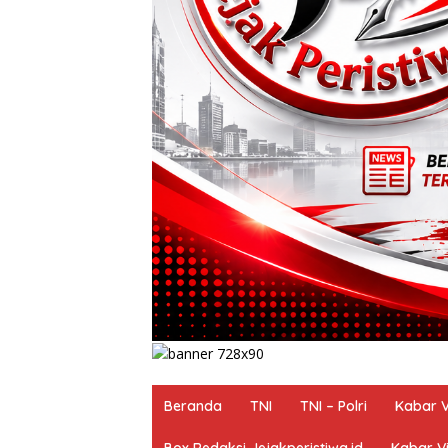
Beranda
TNI
TNI – Polri
Kabar V
Box Redaksi Jejakperistiwa.id
Kabar Vi