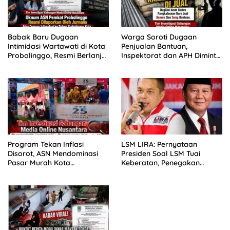
Babak Baru Dugaan
Warga Soroti Dugaan
Intimidasi Wartawati di Kota
Penjualan Bantuan,
Probolinggo, Resmi Berlanjut
Inspektorat dan APH Diminta
ke Ranah Hukum
Turun Tangan
Program Tekan Inflasi
LSM LIRA: Pernyataan
Disorot, ASN Mendominasi
Presiden Soal LSM Tuai
Pasar Murah Kota
Keberatan, Penegakan
Probolinggo
Hukum Harus Jadi Prioritas
Utama