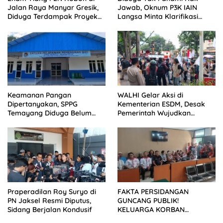
Jalan Raya Manyar Gresik,
Jawab, Oknum P3K IAIN
Diduga Terdampak Proyek
Langsa Minta Klarifikasi
Pelebaran Jalan
Dimuat Tanpa Ubah Isi
Keamanan Pangan
WALHI Gelar Aksi di
Dipertanyakan, SPPG
Kementerian ESDM, Desak
Temayang Diduga Belum
Pemerintah Wujudkan
Mengantongi SLHS
Transisi Energi Berkeadilan
Praperadilan Roy Suryo di
FAKTA PERSIDANGAN
PN Jaksel Resmi Diputus,
GUNCANG PUBLIK!
Sidang Berjalan Kondusif
KELUARGA KORBAN
MENUNTUT KEADILAN