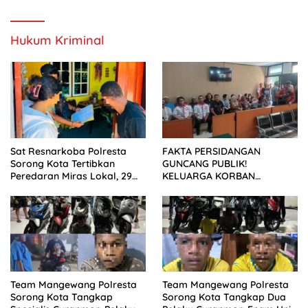
SETELAH SIDANG TUNTUTAN
DITUNDA
Hukum Kriminal
Sat Resnarkoba Polresta
FAKTA PERSIDANGAN
Sorong Kota Tertibkan
GUNCANG PUBLIK!
Peredaran Miras Lokal, 29
KELUARGA KORBAN
Liter Cap Tikus Diamankan
MENUNTUT KEADILAN
SETELAH SIDANG TUNTUTAN
DITUNDA
Team Mangewang Polresta
Team Mangewang Polresta
Sorong Kota Tangkap
Sorong Kota Tangkap Dua