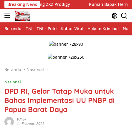
Langsung
ing ZXZ Prodigy
Breaking News
Rumah Bapak Herman Rampung 100 Pers
ke
konten
Beranda
TNI
TNI – Polri
Kabar Viral
Hukum Kriminal
Nasi
Beranda
Nasional
Nasional
DPD RI, Gelar Tatap Muka untuk
Bahas Implementasi UU PNBP di
Papua Barat Daya
Editor
11 Februari 2025