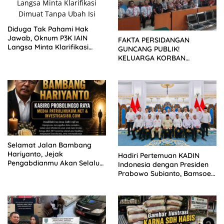
Diduga Tak Pahami Hak
Jawab, Oknum P3K IAIN
FAKTA PERSIDANGAN
Langsa Minta Klarifikasi
GUNCANG PUBLIK!
Dimuat Tanpa Ubah Isi
KELUARGA KORBAN
MENUNTUT KEADILAN
SETELAH SIDANG TUNTUTAN
DITUNDA
Selamat Jalan Bambang
Hariyanto, Jejak
Hadiri Pertemuan KADIN
Pengabdianmu Akan Selalu
Indonesia dengan Presiden
Dikenang
Prabowo Subianto, Bamsoet
Tegaskan Sinergi Pemerintah
dan Dunia Usaha Jadi Kunci
Hadapi Gejolak Ekonomi
Dunia