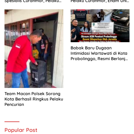
Spesialis Curanmor, Pelaku
Pelaku Curanmor, Enam Unit
Akui Curi 29 Sepeda Motor
Sepeda Motor Diamankan
Babak Baru Dugaan
Intimidasi Wartawati di Kota
Probolinggo, Resmi Berlanjut
ke Ranah Hukum
Team Macan Polsek Sorong
Kota Berhasil Ringkus Pelaku
Pencurian
Popular Post