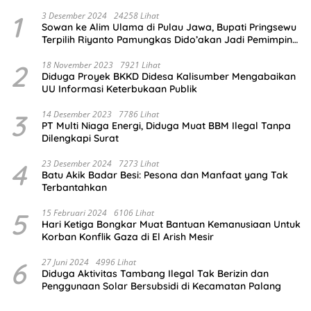
1
3 Desember 2024
24258 Lihat
Sowan ke Alim Ulama di Pulau Jawa, Bupati Pringsewu
Terpilih Riyanto Pamungkas Dido’akan Jadi Pemimpin
Amanah
2
18 November 2023
7921 Lihat
Diduga Proyek BKKD Didesa Kalisumber Mengabaikan
UU Informasi Keterbukaan Publik
3
14 Desember 2023
7786 Lihat
PT Multi Niaga Energi, Diduga Muat BBM Ilegal Tanpa
Dilengkapi Surat
4
23 Desember 2024
7273 Lihat
Batu Akik Badar Besi: Pesona dan Manfaat yang Tak
Terbantahkan
5
15 Februari 2024
6106 Lihat
Hari Ketiga Bongkar Muat Bantuan Kemanusiaan Untuk
Korban Konflik Gaza di El Arish Mesir
6
27 Juni 2024
4996 Lihat
Diduga Aktivitas Tambang Ilegal Tak Berizin dan
Penggunaan Solar Bersubsidi di Kecamatan Palang