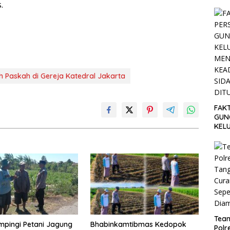
.
h Paskah di Gereja Katedral Jakarta
FAK
GUN
KEL
MEN
SET
TUN
Tea
ampingi Petani Jagung
Bhabinkamtibmas Kedopok
Polr