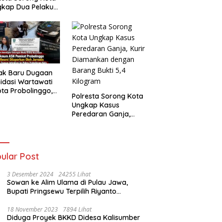
gkap Dua Pelaku
nmor, Enam Unit
eda Motor
mankan
ak Baru Dugaan
midasi Wartawati
ota Probolinggo,
Polresta Sorong Kota
i Berlanjut ke
Ungkap Kasus
ah Hukum
Peredaran Ganja,
Kurir Diamankan
dengan Barang Bukti
5,4 Kilogram
ular Post
3 Desember 2024
24255 Lihat
Sowan ke Alim Ulama di Pulau Jawa,
Bupati Pringsewu Terpilih Riyanto
Pamungkas Dido’akan Jadi Pemimpin
Amanah
18 November 2023
7894 Lihat
Diduga Proyek BKKD Didesa Kalisumber