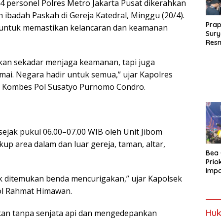
54 personel Polres Metro Jakarta Pusat dikerahkan
badah Paskah di Gereja Katedral, Minggu (20/4).
Prap
an untuk memastikan kelancaran dan keamanan
Sury
Resm
Berj
kan sekadar menjaga keamanan, tapi juga
ai. Negara hadir untuk semua,” ujar Kapolres
, Kombes Pol Susatyo Purnomo Condro.
n sejak pukul 06.00–07.00 WIB oleh Unit Jibom
up area dalam dan luar gereja, taman, altar,
Bea 
Prio
Impo
ak ditemukan benda mencurigakan,” ujar Kapolsek
Davi
Tio
l Rahmat Himawan.
Huk
an tanpa senjata api dan mengedepankan