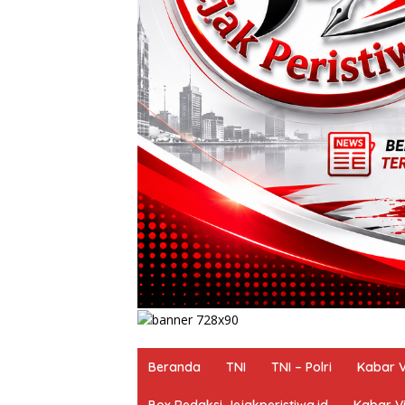
Beranda
TNI
TNI – Polri
Kabar V
Box Redaksi Jejakperistiwa.id
Kabar Vi