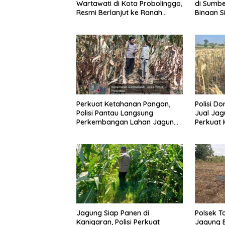
Wartawati di Kota Probolinggo,
di Sumbe
Resmi Berlanjut ke Ranah
Binaan 
Hukum
Pangan
Perkuat Ketahanan Pangan,
Polisi D
Polisi Pantau Langsung
Jual Jag
Perkembangan Lahan Jagung
Perkuat
di Sumberasih
Nasional
Jagung Siap Panen di
Polsek T
Kanigaran, Polisi Perkuat
Jagung B