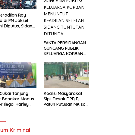
eradilan Roy
o di PN Jaksel
i Diputus, Sidang
alan Kondusif
FAKTA PERSIDANGAN
GUNCANG PUBLIK!
KELUARGA KORBAN
MENUNTUT KEADILAN
SETELAH SIDANG
TUNTUTAN DITUNDA
Cukai Tanjung
Koalisi Masyarakat
k Bongkar Modus
Sipil Desak DPR RI
r Ilegal Harley
Patuh Putusan MK soal
dson Bekas Asal
Anggaran Pendidikan
ngkok
dan MBG
um Kriminal