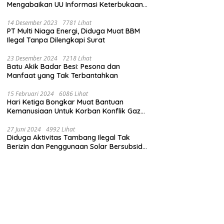
Mengabaikan UU Informasi Keterbukaan
Publik
14 Desember 2023
7781 Lihat
PT Multi Niaga Energi, Diduga Muat BBM
Ilegal Tanpa Dilengkapi Surat
23 Desember 2024
7218 Lihat
Batu Akik Badar Besi: Pesona dan
Manfaat yang Tak Terbantahkan
15 Februari 2024
6086 Lihat
Hari Ketiga Bongkar Muat Bantuan
Kemanusiaan Untuk Korban Konflik Gaza
di El Arish Mesir
27 Juni 2024
4992 Lihat
Diduga Aktivitas Tambang Ilegal Tak
Berizin dan Penggunaan Solar Bersubsidi
di Kecamatan Palang