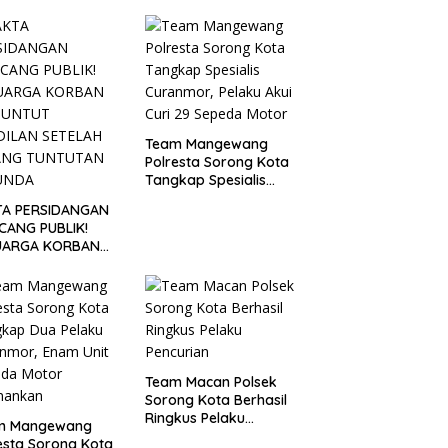
Team Mangewang
Polresta Sorong Kota
Tangkap Spesialis
Curanmor, Pelaku Akui
TA PERSIDANGAN
Curi 29 Sepeda Motor
CANG PUBLIK!
UARGA KORBAN
UNTUT KEADILAN
ELAH SIDANG
TUTAN DITUNDA
Team Macan Polsek
Sorong Kota Berhasil
Ringkus Pelaku
m Mangewang
Pencurian
esta Sorong Kota