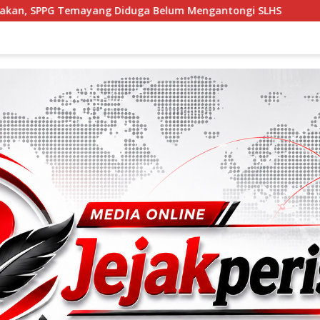
duga Belum Mengantongi SLHS
Menyapa Hati di Teras