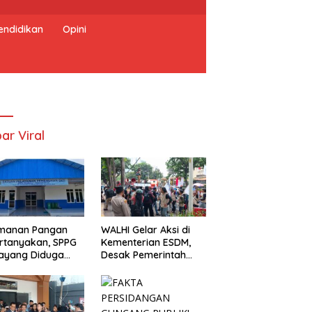
endidikan
Opini
ar Viral
manan Pangan
WALHI Gelar Aksi di
rtanyakan, SPPG
Kementerian ESDM,
ayang Diduga
Desak Pemerintah
um Mengantongi
Wujudkan Transisi
S
Energi Berkeadilan