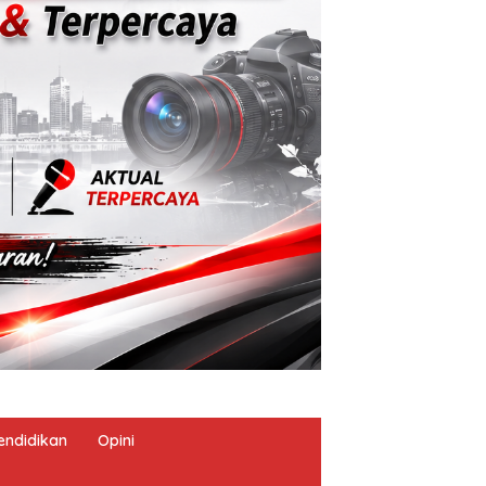
endidikan
Opini