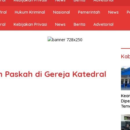
iral
Hukum Kriminal
Nasional
Pemerintah
News
P
ral
Kebijakan Privasi
News
Berita
Advetorial
Kab
 Paskah di Gereja Katedral
Kea
Dipe
Tem
Bel
SLH