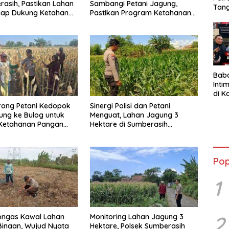
rasih, Pastikan Lahan
Sambangi Petani Jagung,
Tan
Siap Dukung Ketahanan
Pastikan Program Ketahanan
Cura
Pangan Berjalan
Sep
Dia
Bab
Inti
di K
Resm
orong Petani Kedopok
Sinergi Polisi dan Petani
Ran
ung ke Bulog untuk
Menguat, Lahan Jagung 3
 Ketahanan Pangan
Hektare di Sumberasih
Dipantau Ketat
Pop
1
2
ongas Kawal Lahan
Monitoring Lahan Jagung 3
inaan, Wujud Nyata
Hektare, Polsek Sumberasih