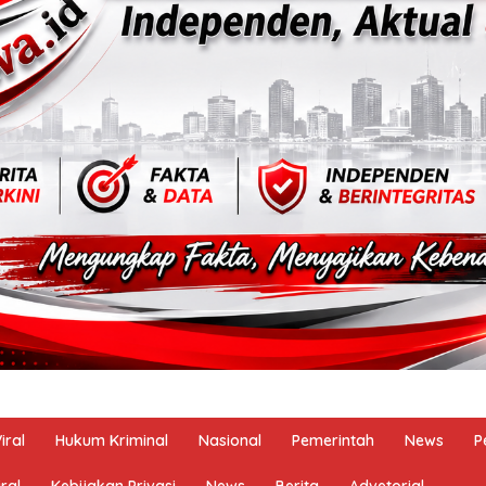
iral
Hukum Kriminal
Nasional
Pemerintah
News
P
ral
Kebijakan Privasi
News
Berita
Advetorial