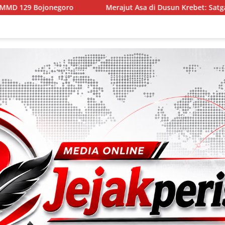
Merajut Asa di Dusun Krebet: Satgas TMMD 129 Bojonegoro 