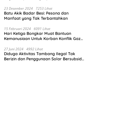
23 Desember 2024
7253 Lihat
Batu Akik Badar Besi: Pesona dan
Manfaat yang Tak Terbantahkan
15 Februari 2024
6091 Lihat
Hari Ketiga Bongkar Muat Bantuan
Kemanusiaan Untuk Korban Konflik Gaza
di El Arish Mesir
27 Juni 2024
4992 Lihat
Diduga Aktivitas Tambang Ilegal Tak
Berizin dan Penggunaan Solar Bersubsidi
di Kecamatan Palang