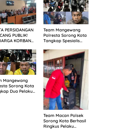
TA PERSIDANGAN
Team Mangewang
CANG PUBLIK!
Polresta Sorong Kota
UARGA KORBAN
Tangkap Spesialis
UNTUT KEADILAN
Curanmor, Pelaku
ELAH SIDANG
Akui Curi 29 Sepeda
TUTAN DITUNDA
Motor
m Mangewang
esta Sorong Kota
gkap Dua Pelaku
nmor, Enam Unit
eda Motor
mankan
Team Macan Polsek
Sorong Kota Berhasil
Ringkus Pelaku
Pencurian