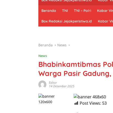
Beranda
TNI
TNI – Polri
Kabar Vir
Box Redaksi Jejakperistiwa.id
Kabar Vi
Beranda
News
News
Bhabinkamtibmas Po
Warga Pasir Gadung,
Editor
14 Desember 2025
Post Views:
53