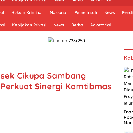
al
Hukum Kriminal
Nasional
Pemerintah
News
Pendi
ral
Kebijakan Privasi
News
Berita
Advetorial
Kab
lsek Cikupa Sambang
 Perkuat Sinergi Kamtibmas
Ena
Robo
Many
Did