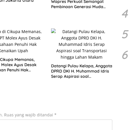
ari Jakarta Utara
Wapres Perkuat Semangat
Pembinaan Generasi Muda
4
Indonesia
5
6
 Cikupa Memanas,
 Molex Ayus Desak
Datangi Pulau Kelapa, Anggota
an Penuhi Hak
DPRD DKI H. Muhammad Idris
n Upah
Serap Aspirasi soal
Transportasi hingga Lahan
Makam
n.
Ruas yang wajib ditandai
*