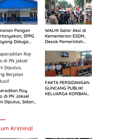
ek Pelebaran
n
manan Pangan
WALHI Gelar Aksi di
rtanyakan, SPPG
Kementerian ESDM,
ayang Diduga
Desak Pemerintah
um Mengantongi
Wujudkan Transisi
S
Energi Berkeadilan
FAKTA PERSIDANGAN
GUNCANG PUBLIK!
eradilan Roy
KELUARGA KORBAN
o di PN Jaksel
MENUNTUT KEADILAN
i Diputus, Sidang
SETELAH SIDANG
alan Kondusif
TUNTUTAN DITUNDA
um Kriminal