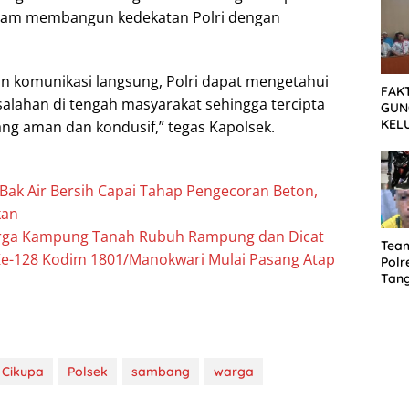
dalam membangun kedekatan Polri dengan
n komunikasi langsung, Polri dapat mengetahui
FAK
salahan di tengah masyarakat sehingga tercipta
GUN
KEL
ang aman dan kondusif,” tegas Kapolsek.
MEN
SET
TUN
k Air Bersih Capai Tahap Pengecoran Beton,
kan
rga Kampung Tanah Rubuh Rampung dan Dicat
Tea
e-128 Kodim 1801/Manokwari Mulai Pasang Atap
Polr
Tan
Cura
Sep
Dia
Cikupa
Polsek
sambang
warga