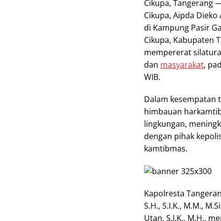
Cikupa, Tangerang 
Cikupa, Aipda Diek
di Kampung Pasir G
Cikupa, Kabupaten T
mempererat silatura
dan
masyarakat
, pa
WIB.
Dalam kesempatan 
himbauan harkamtib
lingkungan, meningk
dengan pihak kepol
kamtibmas.
Kapolresta Tangeran
S.H., S.I.K., M.M., 
Utan, S.I.K., M.H.,