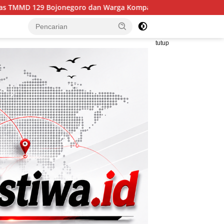
dan Warga Kompak Perkuat Drainase
Edukasi Sederhana:
tutup