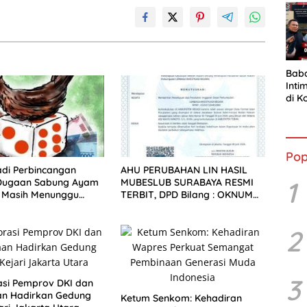
Bab
Inti
di K
Resm
Ran
Pop
di Perbincangan
AHU PERUBAHAN LIN HASIL
1
Dugaan Sabung Ayam
MUBESLUB SURABAYA RESMI
i Masih Menunggu
TERBIT, DPD Bilang : OKNUM
n
PEMBUAT GADUH HARUS
HENTIKAN FITNAH
2
3
asi Pemprov DKI dan
an Hadirkan Gedung
Ketum Senkom: Kehadiran