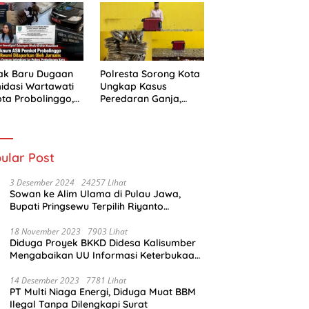
ak Baru Dugaan
Polresta Sorong Kota
midasi Wartawati
Ungkap Kasus
ota Probolinggo,
Peredaran Ganja,
i Berlanjut ke
Kurir Diamankan
ah Hukum
dengan Barang Bukti
5,4 Kilogram
ular Post
3 Desember 2024
24257 Lihat
Sowan ke Alim Ulama di Pulau Jawa,
Bupati Pringsewu Terpilih Riyanto
Pamungkas Dido’akan Jadi Pemimpin
Amanah
18 November 2023
7903 Lihat
Diduga Proyek BKKD Didesa Kalisumber
Mengabaikan UU Informasi Keterbukaan
Publik
14 Desember 2023
7781 Lihat
PT Multi Niaga Energi, Diduga Muat BBM
Ilegal Tanpa Dilengkapi Surat