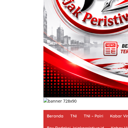
Beranda
TNI
TNI – Polri
Kabar Vir
Box Redaksi Jejakperistiwa.id
Kabar Vi