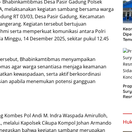
Proy
— Bhabinkamtibmas Desa Pasir Gadung Polsek
Jala
o A, melaksanakan kegiatan sambang bersama warga
adung RT 03/03, Desa Pasir Gadung, Kecamatan
angerang. Kegiatan tersebut bertujuan
Kea
hmi serta memperkuat komunikasi antara Polri
Dipe
da Minggu, 14 Desember 2025, sekitar pukul 12.45
Tem
Bel
SLH
tersebut, Bhabinkamtibmas menyampaikan
mas agar warga senantiasa menjaga keamanan
atkan kewaspadaan, serta aktif berkoordinasi
isian apabila menemukan potensi gangguan
Prap
Sury
Resm
Berj
g Kombes Pol Andi M. Indra Waspada Amirulloh,
Huk
M.Si., melalui Kapolsek Cikupa Kompol Johan Armando
 menegaskan bahwa kegiatan sambang merupakan